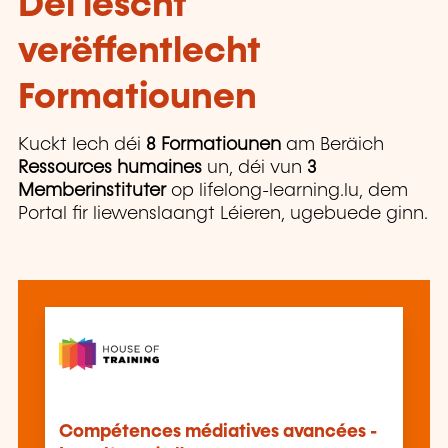
Déi lescht
verëffentlecht
Formatiounen
Kuckt Iech déi
8 Formatiounen
am Beräich
Ressources humaines
un, déi vun
3
Memberinstituter
op lifelong-learning.lu, dem
Portal fir liewenslaangt Léieren, ugebuede ginn.
Compétences médiatives avancées -