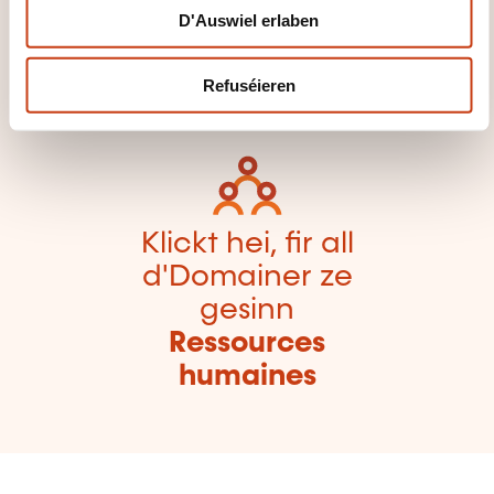
D'Auswiel erlaben
Famille vu
Formatiounsdomain
Refuséieren
er zeréckzegoen
Klickt hei, fir all
d'Domainer ze
gesinn
Ressources
humaines