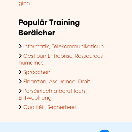
ginn
Populär Training
Beräicher
Informatik, Telekommunikatioun
Gestioun Entreprise, Ressources
humaines
Sproochen
Finanzen, Assurance, Droit
Perséinlech a berufflech
Entwécklung
Qualitéit, Sécherheet