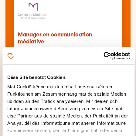
Manager en communication
médiative
All d'Formatioune gesinn
Dëse Site benotzt Cookien.
Mat Cookië kënne mir den Inhalt personaliséieren,
Dës aner Formatioune kéinten Iech och
Funktiounen am Zesummenhang mat de soziale Medien
interesséieren:
ubidden an den Trafick analyséieren. Mir deelen och
Informatiounen iwwer d'Benotzung vun eisem Site mat
Aarbechtsvertrag
Aarbechtszäitgestaltung
eise Partner aus de soziale Medien, der Publicitéit an der
Audit Ressources humaines
Betribsplanung
Analys, déi dës Informatioune mat aneren Informatioune
Aarbechtsplazen Kompetenzen
Betribswalen
kombinéiere kënnen, déi Dir hinne ginn hutt oder déi si
Entloossung
Expatriatioun Impatriatioun