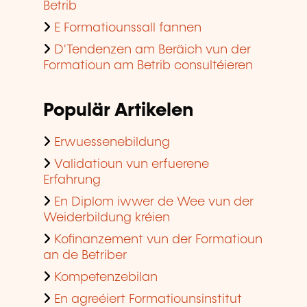
Betrib
E Formatiounssall fannen
D'Tendenzen am Beräich vun der
Formatioun am Betrib consultéieren
Populär Artikelen
Erwuessenebildung
Validatioun vun erfuerene
Erfahrung
En Diplom iwwer de Wee vun der
Weiderbildung kréien
Kofinanzement vun der Formatioun
an de Betriber
Kompetenzebilan
En agreéiert Formatiounsinstitut