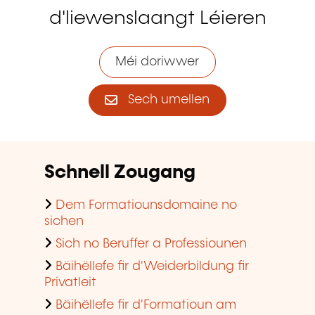
d'liewenslaangt Léieren
Méi doriwwer
Sech umellen
Schnell Zougang
Dem Formatiounsdomaine no
sichen
Sich no Beruffer a Professiounen
Bäihëllefe fir d'Weiderbildung fir
Privatleit
Bäihëllefe fir d'Formatioun am