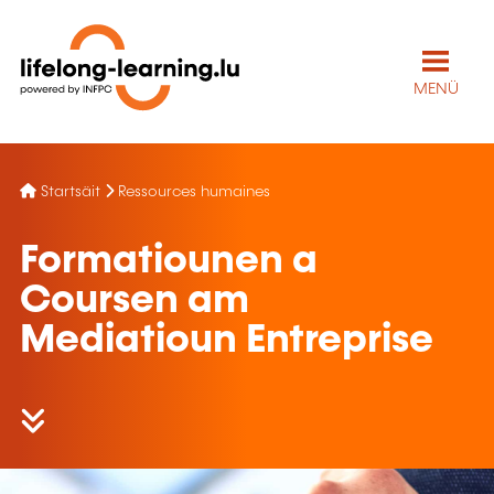
MENÜ
Startsäit
Ressources humaines
Formatiounen a
Coursen am
Mediatioun Entreprise