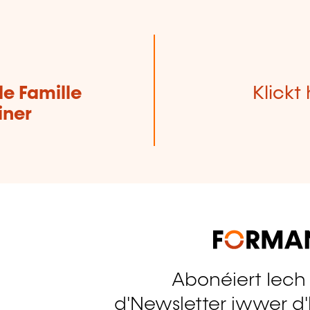
de Famille
Klickt 
iner
Abonéiert Iech
tagram
d'Newsletter iwwer d'