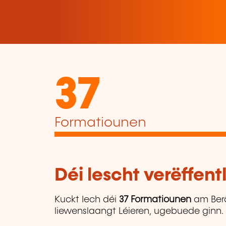
37
Formatiounen
Déi lescht verëffen
Kuckt Iech déi
37 Formatiounen
am Ber
liewenslaangt Léieren, ugebuede ginn.