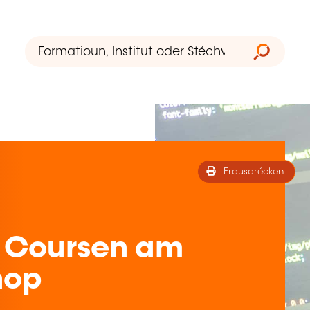
Erausdrécken
 Coursen am
hop