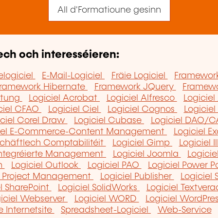
All d'Formatioune gesinn
ech och interesséieren:
logiciel
E-Mail-Logiciel
Fräie Logiciel
Framewor
ramework Hibernate
Framework JQuery
Framewo
chtung
Logiciel Acrobat
Logiciel Alfresco
Logicie
ciel CFAO
Logiciel Ciel
Logiciel Cognos
Logici
iciel Corel Draw
Logiciel Cubase
Logiciel DAO/
ciel E-Commerce-Content Management
Logiciel E
schäftlech Comptabilitéit
Logiciel Gimp
Logiciel I
 integréierte Management
Logiciel Joomla
Logici
un
Logiciel Outlook
Logiciel PAO
Logiciel Power P
el Project Management
Logiciel Publisher
Logiciel
el SharePoint
Logiciel SolidWorks
Logiciel Textve
iciel Webserver
Logiciel WORD
Logiciel WordPre
 Internetsite
Spreadsheet-Logiciel
Web-Service