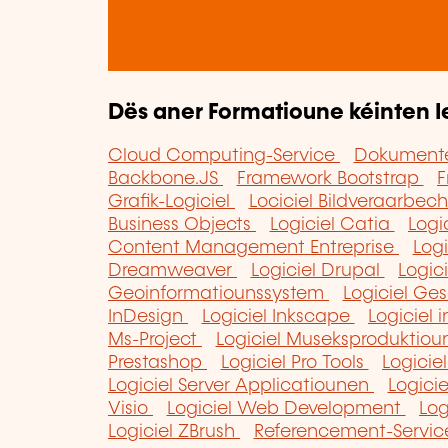
Dës aner Formatioune kéinten I
Cloud Computing-Service
Dokumente
Backbone.JS
Framework Bootstrap
F
Grafik-Logiciel
Lociciel Bildveraarbe
Business Objects
Logiciel Catia
Logi
Content Management Entreprise
Log
Dreamweaver
Logiciel Drupal
Logi
Geoinformatiounssystem
Logiciel Ge
InDesign
Logiciel Inkscape
Logiciel
Ms-Project
Logiciel Museksproduktio
Prestashop
Logiciel Pro Tools
Logici
Logiciel Server Applicatiounen
Logici
Visio
Logiciel Web Development
Log
Logiciel ZBrush
Referencement-Service