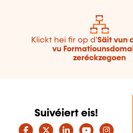
Klickt hei fir op d'
Säit vun 
vu Formatiounsdoma
zeréckzegoen
Suivéiert eis!
Facebook
Twitter
LinkedIn
YouTube
Ins