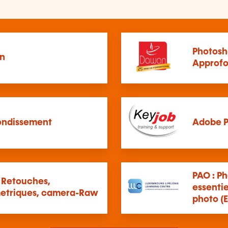
Photosho
on
Approfo
ondissement
Adobe 
PAO : Ph
 Retouches,
essenti
metriques, camera-Raw
photo (