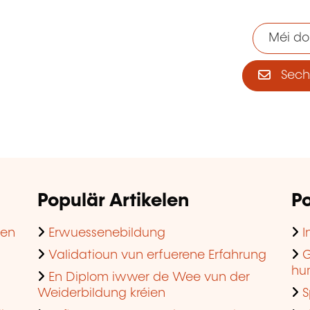
Méi do
Sech 
Populär Artikelen
Po
hen
Erwuessenebildung
I
Validatioun vun erfuerene Erfahrung
G
hu
En Diplom iwwer de Wee vun der
Weiderbildung kréien
S