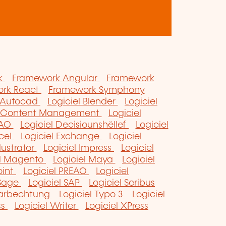
k
Framework Angular
Framework
rk React
Framework Symphony
l Autocad
Logiciel Blender
Logiciel
el Content Management
Logiciel
CAO
Logiciel Decisiounshëllef
Logiciel
xcel
Logiciel Exchange
Logiciel
llustrator
Logiciel Impress
Logiciel
el Magento
Logiciel Maya
Logiciel
oint
Logiciel PREAO
Logiciel
 Sage
Logiciel SAP
Logiciel Scribus
raarbechtung
Logiciel Typo 3
Logiciel
ss
Logiciel Writer
Logiciel XPress