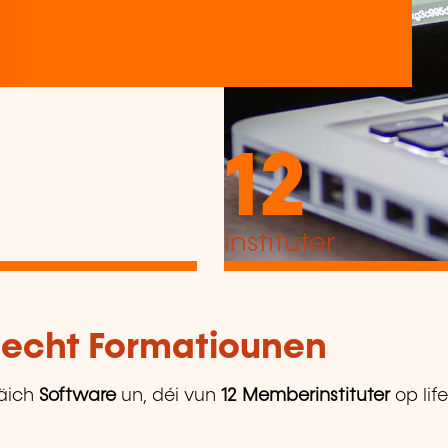
12
Instituter
tlecht Formatiounen
äich
Software
un, déi vun
12 Memberinstituter
op lif