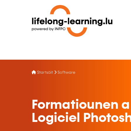
Startsäit
Software
Formatiounen a
Logiciel Photos