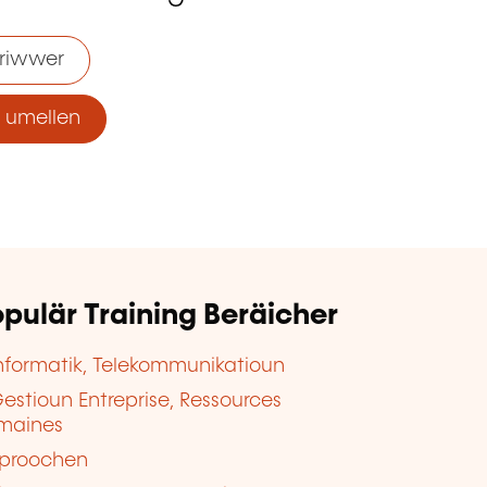
riwwer
umellen
pulär Training Beräicher
nformatik, Telekommunikatioun
estioun Entreprise, Ressources
maines
proochen