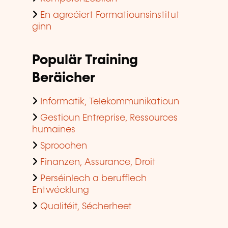
En agreéiert Formatiounsinstitut
ginn
Populär Training
Beräicher
Informatik, Telekommunikatioun
Gestioun Entreprise, Ressources
humaines
Sproochen
Finanzen, Assurance, Droit
Perséinlech a berufflech
Entwécklung
Qualitéit, Sécherheet