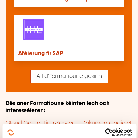
Aféierung fir SAP
All d'Formatioune gesinn
Dës aner Formatioune kéinten Iech och
interesséieren:
Cloud Computing-Service
Dokumentelogiciel
E-Mail-Logiciel
Fräie Logiciel
Framework
Framework Angular
Framework Backbone.JS