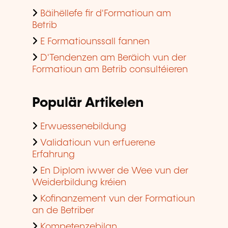
Bäihëllefe fir d'Formatioun am
Betrib
E Formatiounssall fannen
D'Tendenzen am Beräich vun der
Formatioun am Betrib consultéieren
Populär Artikelen
Erwuessenebildung
Validatioun vun erfuerene
Erfahrung
En Diplom iwwer de Wee vun der
Weiderbildung kréien
Kofinanzement vun der Formatioun
an de Betriber
Kompetenzebilan