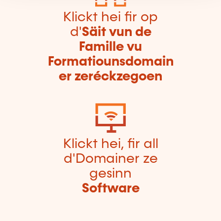
Klickt hei fir op
d'
Säit vun de
Famille vu
Formatiounsdomain
er zeréckzegoen
Klickt hei, fir all
d'Domainer ze
gesinn
Software