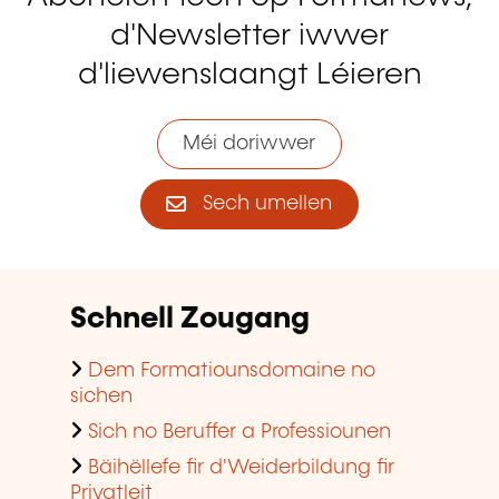
d'Newsletter iwwer
d'liewenslaangt Léieren
Méi doriwwer
Sech umellen
Schnell Zougang
Dem Formatiounsdomaine no
sichen
Sich no Beruffer a Professiounen
Bäihëllefe fir d'Weiderbildung fir
Privatleit