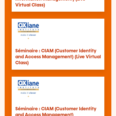
Virtual Class)
Séminaire : CIAM (Customer Identity
and Access Management) (Live Virtual
Class)
Séminaire : CIAM (Customer Identity
and Access Management)