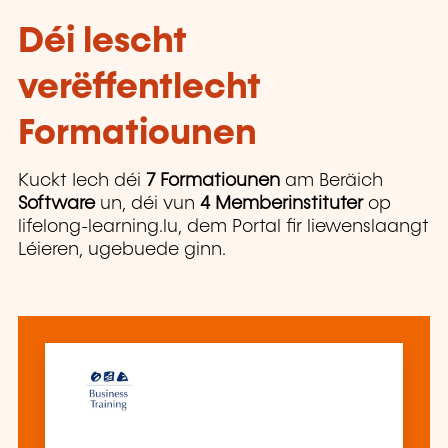
Déi lescht
verëffentlecht
Formatiounen
Kuckt Iech déi
7 Formatiounen
am Beräich
Software
un, déi vun
4 Memberinstituter
op
lifelong-learning.lu, dem Portal fir liewenslaangt
Léieren, ugebuede ginn.