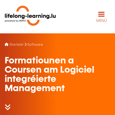
MENÜ
Startsäit
Software
Formatiounen a
Coursen am Logiciel
integréierte
Management