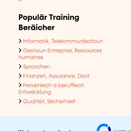
Populär Training
Beräicher
Informatik, Telekommunikatioun
Gestioun Entreprise, Ressources
humaines
Sproochen
Finanzen, Assurance, Droit
Perséinlech a berufflech
Entwécklung
Qualitéit, Sécherheet