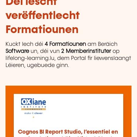
Déi lescht
verëffentlecht
Formatiounen
Kuckt Iech déi
4 Formatiounen
am Beräich
Software
un, déi vun
2 Memberinstituter
op
lifelong-learning.lu, dem Portal fir liewenslaangt
Léieren, ugebuede ginn.
Cognos BI Report Studio, l’essentiel en