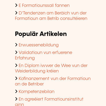
E Formatiounssall fannen
D'Tendenzen am Beräich vun der
Formatioun am Betrib consultéieren
Populär Artikelen
Erwuessenebildung
Validatioun vun erfuerene
Erfahrung
En Diplom iwwer de Wee vun der
Weiderbildung kréien
Kofinanzement vun der Formatioun
an de Betriber
Kompetenzebilan
En agreéiert Formatiounsinstitut
ginn