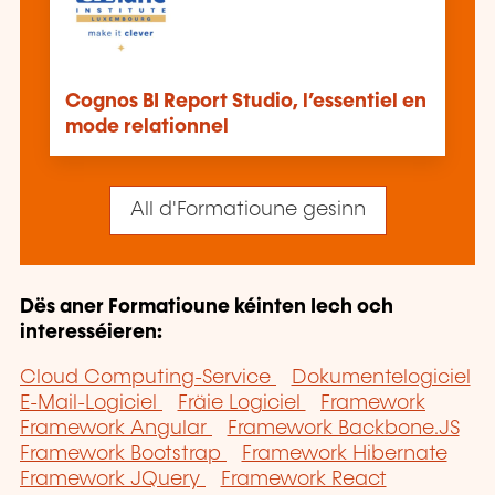
Cognos BI Report Studio, l’essentiel en
mode relationnel
All d'Formatioune gesinn
Dës aner Formatioune kéinten Iech och
interesséieren:
Cloud Computing-Service
Dokumentelogiciel
E-Mail-Logiciel
Fräie Logiciel
Framework
Framework Angular
Framework Backbone.JS
Framework Bootstrap
Framework Hibernate
Framework JQuery
Framework React