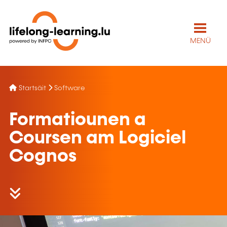
MENÜ
Startsäit
Software
Formatiounen a
Coursen am Logiciel
Cognos