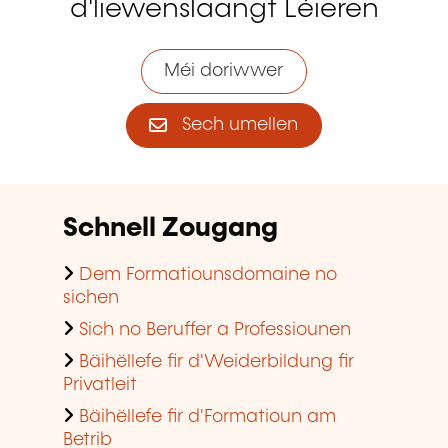
d'liewenslaangt Léieren
Méi doriwwer
Sech umellen
Schnell Zougang
Dem Formatiounsdomaine no
sichen
Sich no Beruffer a Professiounen
Bäihëllefe fir d'Weiderbildung fir
Privatleit
Bäihëllefe fir d'Formatioun am
Betrib