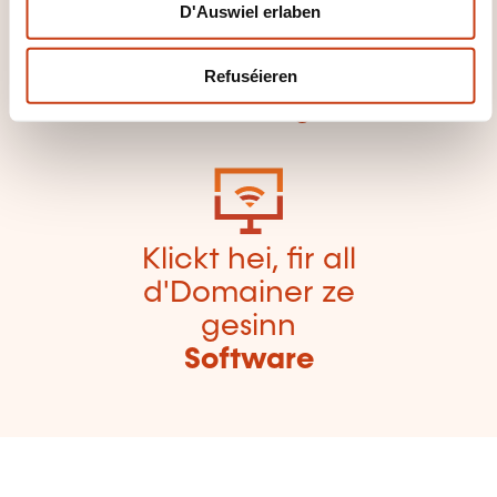
d'
Säit vun de
D'Auswiel erlaben
Famille vu
Formatiounsdomain
Refuséieren
er zeréckzegoen
Klickt hei, fir all
d'Domainer ze
gesinn
Software