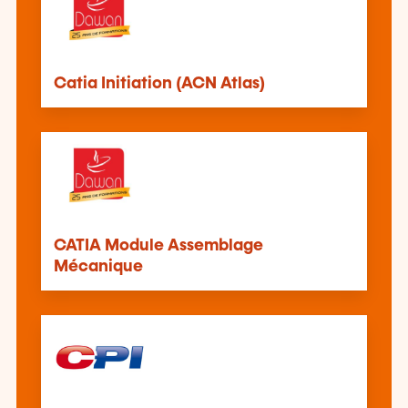
Catia Initiation (ACN Atlas)
CATIA Module Assemblage
Mécanique