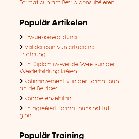
Formatioun am Betrib consultéieren
Populär Artikelen
Erwuessenebildung
Validatioun vun erfuerene
Erfahrung
En Diplom iwwer de Wee vun der
Weiderbildung kréien
Kofinanzement vun der Formatioun
an de Betriber
Kompetenzebilan
En agreéiert Formatiounsinstitut
ginn
Populär Training