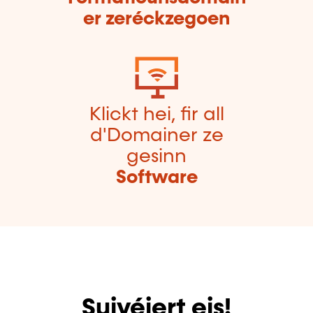
er zeréckzegoen
Klickt hei, fir all
d'Domainer ze
gesinn
Software
Suivéiert eis!