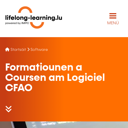
MENÜ
Startsäit
Software
Formatiounen a
Coursen am Logiciel
CFAO