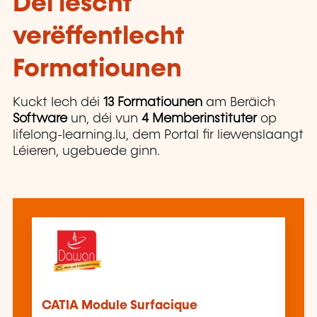
Déi lescht
verëffentlecht
Formatiounen
Kuckt Iech déi
13 Formatiounen
am Beräich
Software
un, déi vun
4 Memberinstituter
op
lifelong-learning.lu, dem Portal fir liewenslaangt
Léieren, ugebuede ginn.
CATIA Module Surfacique