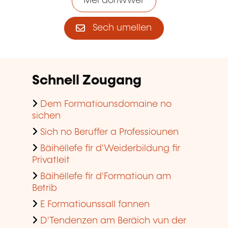
Méi doriwwer
Sech umellen
Schnell Zougang
Dem Formatiounsdomaine no
sichen
Sich no Beruffer a Professiounen
Bäihëllefe fir d'Weiderbildung fir
Privatleit
Bäihëllefe fir d'Formatioun am
Betrib
E Formatiounssall fannen
D'Tendenzen am Beräich vun der