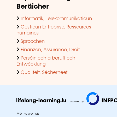
Beräicher
Informatik, Telekommunikatioun
Gestioun Entreprise, Ressources
humaines
Sproochen
Finanzen, Assurance, Droit
Perséinlech a berufflech
Entwécklung
Qualitéit, Sécherheet
Méi iwwer eis