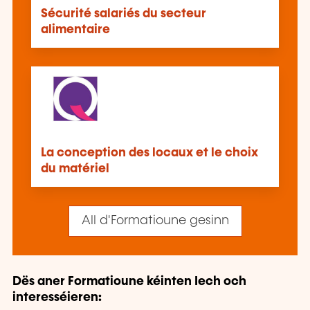
Sécurité salariés du secteur
alimentaire
La conception des locaux et le choix
du matériel
All d'Formatioune gesinn
Dës aner Formatioune kéinten Iech och
interesséieren: