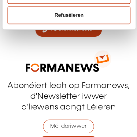
Refuséieren
Eis kontaktéieren
Abonéiert Iech op Formanews,
d'Newsletter iwwer
d'liewenslaangt Léieren
Méi doriwwer