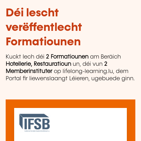
Déi lescht
verëffentlecht
Formatiounen
Kuckt Iech déi
2 Formatiounen
am Beräich
Hotellerie, Restauratioun
un, déi vun
2
Memberinstituter
op lifelong-learning.lu, dem
Portal fir liewenslaangt Léieren, ugebuede ginn.