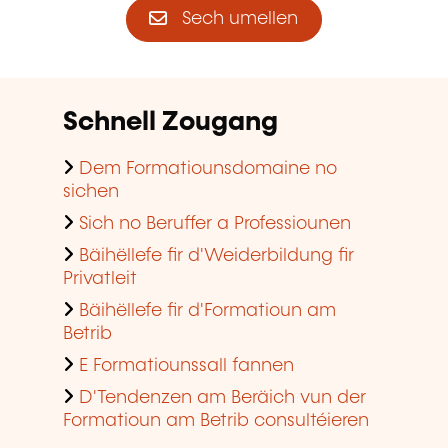
Sech umellen
Schnell Zougang
Dem Formatiounsdomaine no
sichen
Sich no Beruffer a Professiounen
Bäihëllefe fir d'Weiderbildung fir
Privatleit
Bäihëllefe fir d'Formatioun am
Betrib
E Formatiounssall fannen
D'Tendenzen am Beräich vun der
Formatioun am Betrib consultéieren