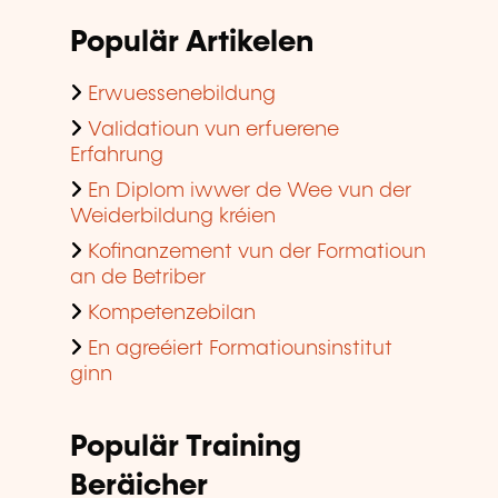
Populär Artikelen
Erwuessenebildung
Validatioun vun erfuerene
Erfahrung
En Diplom iwwer de Wee vun der
Weiderbildung kréien
Kofinanzement vun der Formatioun
an de Betriber
Kompetenzebilan
En agreéiert Formatiounsinstitut
ginn
Populär Training
Beräicher