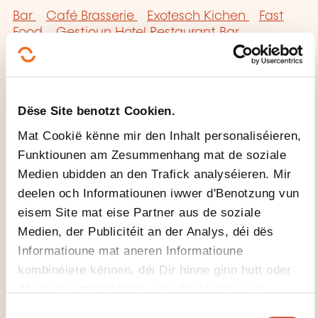
Bar
Café Brasserie
Exotesch Kichen
Fast
Food
Gestioun Hotel Restaurant Bar
Hôtellerie
Kantinskichen
Kichen
Nei Kichen
Pizzeria
Regimeskichen
Restauratioun
Service Receptioun
Spezialisatioun Kichen
Zosekichen
Dëse Site benotzt Cookien.
Mat Cookië kënne mir den Inhalt personaliséieren,
Funktiounen am Zesummenhang mat de soziale
Medien ubidden an den Trafick analyséieren. Mir
deelen och Informatiounen iwwer d'Benotzung vun
Klickt hei fir op
eisem Site mat eise Partner aus de soziale
d'
Säit vun de
Medien, der Publicitéit an der Analys, déi dës
Famille vu
Informatioune mat aneren Informatioune
Formatiounsdomain
kombinéiere kënnen, déi Dir hinne ginn hutt oder
er zeréckzegoen
déi si gesammelt hunn, wou Dir hir Servicer
benotzt hutt.
C