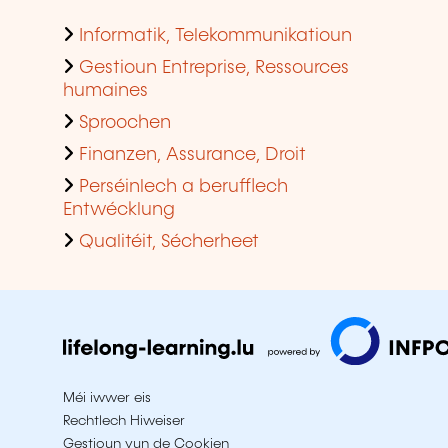
Informatik, Telekommunikatioun
Gestioun Entreprise, Ressources
humaines
Sproochen
Finanzen, Assurance, Droit
Perséinlech a berufflech
Entwécklung
Qualitéit, Sécherheet
Méi iwwer eis
Rechtlech Hiweiser
Gestioun vun de Cookien