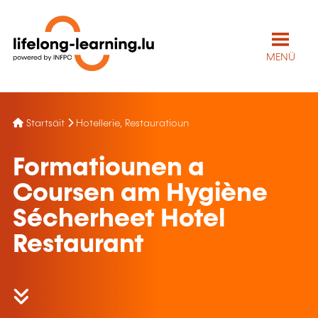
MENÜ
Startsäit
Hotellerie, Restauratioun
Formatiounen a
Coursen am Hygiène
Sécherheet Hotel
Restaurant