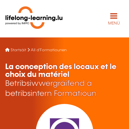
MENÜ
Startsäit
All d'Formatiounen
La conception des locaux et le
choix du matériel
Betribsiwwergräifend a
betribsintern Formatioun