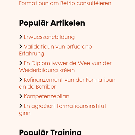
Formatioun am Betrib consultéieren
Populär Artikelen
Erwuessenebildung
Validatioun vun erfuerene
Erfahrung
En Diplom iwwer de Wee vun der
Weiderbildung kréien
Kofinanzement vun der Formatioun
an de Betriber
Kompetenzebilan
En agreéiert Formatiounsinstitut
ginn
Populär Training