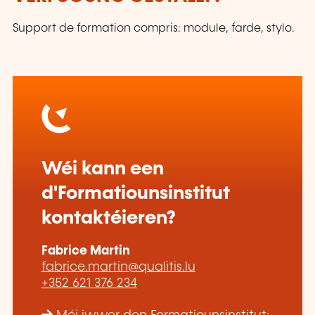
Support de formation compris: module, farde, stylo.
Wéi kann een
d'Formatiounsinstitut
kontaktéieren?
Fabrice Martin
fabrice.martin@qualitis.lu
+352 621 376 234