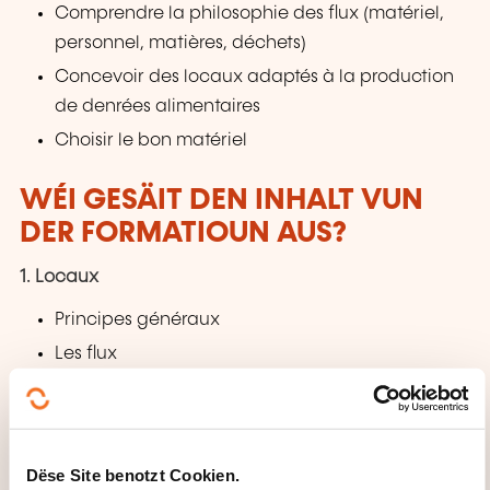
Comprendre la philosophie des flux (matériel,
personnel, matières, déchets)
Concevoir des locaux adaptés à la production
de denrées alimentaires
Choisir le bon matériel
WÉI GESÄIT DEN INHALT VUN
DER FORMATIOUN AUS?
1. Locaux
Principes généraux
Les flux
Exercice
Accès limités
Les SAS
Dëse Site benotzt Cookien.
HVAC