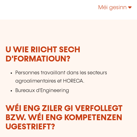
alimentaire. Nous sommes à l'écoute de nos
Méi gesinn
clients et sommes capables d'adapter nos
formations pour répondre aux besoins de nos
clients.
U WIE RIICHT SECH
D'FORMATIOUN?
Personnes travaillant dans les secteurs
agroalimentaires et HORECA.
Bureaux d'Engineering
WÉI ENG ZILER GI VERFOLLEGT
BZW. WÉI ENG KOMPETENZEN
UGESTRIEFT?