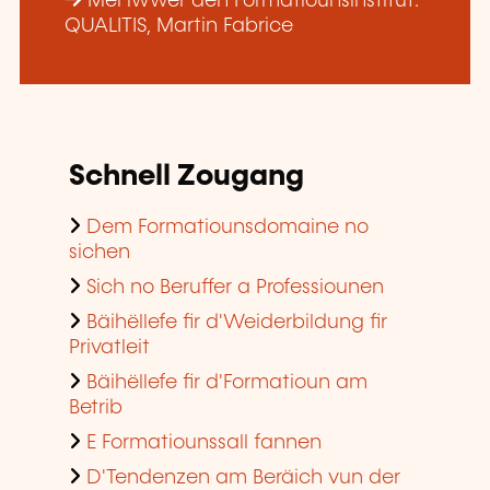
Méi iwwer den Formatiounsinstitut:
QUALITIS, Martin Fabrice
Schnell Zougang
Dem Formatiounsdomaine no
sichen
Sich no Beruffer a Professiounen
Bäihëllefe fir d'Weiderbildung fir
Privatleit
Bäihëllefe fir d'Formatioun am
Betrib
E Formatiounssall fannen
D'Tendenzen am Beräich vun der