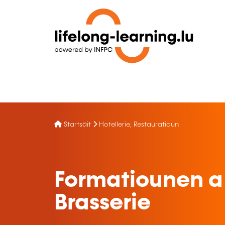
Startsäit
Hotellerie, Restauratioun
Formatiounen a
Brasserie