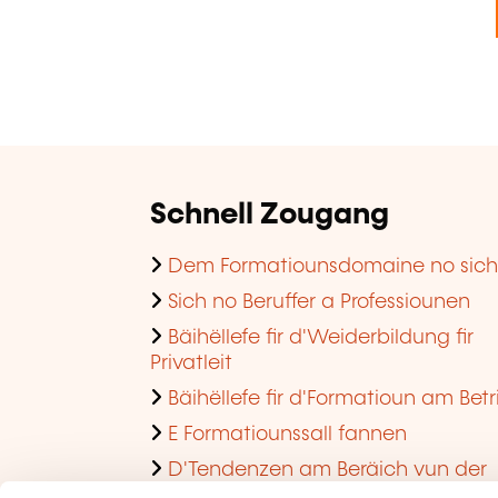
Schnell Zougang
Dem Formatiounsdomaine no sic
Sich no Beruffer a Professiounen
Bäihëllefe fir d'Weiderbildung fir
Privatleit
Bäihëllefe fir d'Formatioun am Betr
E Formatiounssall fannen
D'Tendenzen am Beräich vun der
Formatioun am Betrib consultéieren