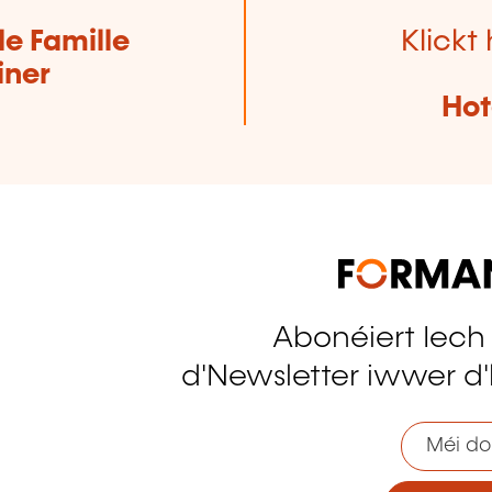
de Famille
Klickt 
iner
Hot
Abonéiert Iech
tagram
d'Newsletter iwwer d'
Méi do