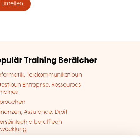
umellen
pulär Training Beräicher
nformatik, Telekommunikatioun
estioun Entreprise, Ressources
maines
proochen
inanzen, Assurance, Droit
erséinlech a berufflech
twécklung
ualitéit, Sécherheet