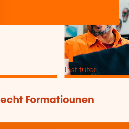
1
Instituter
tlecht Formatiounen