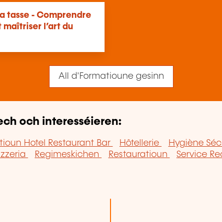
 la tasse - Comprendre
 maîtriser l’art du
All d'Formatioune gesinn
ech och interesséieren:
tioun Hotel Restaurant Bar
Hôtellerie
Hygiène Séc
izzeria
Regimeskichen
Restauratioun
Service R