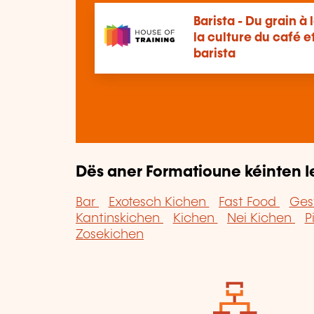
Barista - Du grain à
la culture du café et
barista
Dës aner Formatioune kéinten I
Bar
Exotesch Kichen
Fast Food
Ges
Kantinskichen
Kichen
Nei Kichen
P
Zosekichen