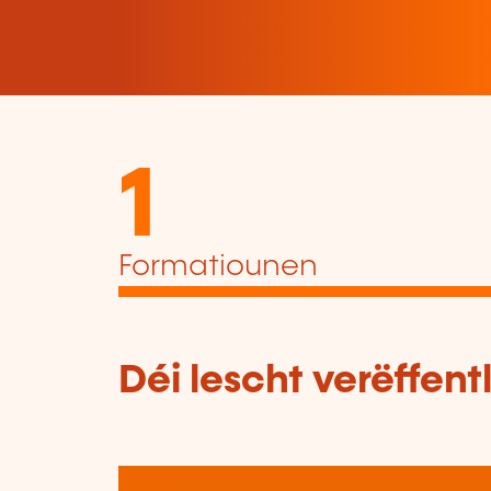
1
Formatiounen
Déi lescht verëffen