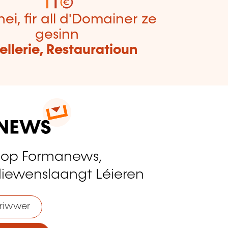
hei, fir all d'Domainer ze
gesinn
ellerie, Restauratioun
 op Formanews,
liewenslaangt Léieren
riwwer