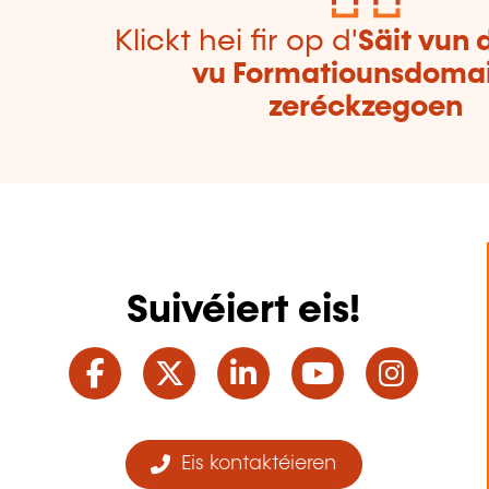
Klickt hei fir op d'
Säit vun 
vu Formatiounsdoma
zeréckzegoen
Suivéiert eis!
Facebook
Twitter
LinkedIn
YouTube
Ins
Eis kontaktéieren