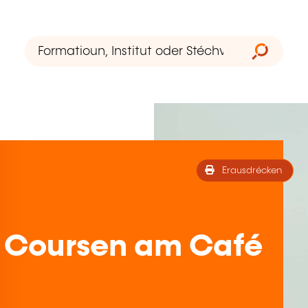
Erausdrécken
 Coursen am Café