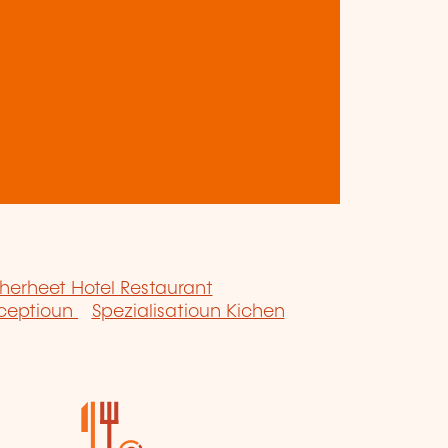
herheet Hotel Restaurant
eceptioun
Spezialisatioun Kichen