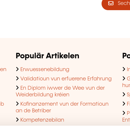
Sech 
Populär Artikelen
Po
hen
Erwuessenebildung
I
Validatioun vun erfuerene Erfahrung
G
hu
En Diplom iwwer de Wee vun der
Weiderbildung kréien
S
ib
Kofinanzement vun der Formatioun
F
an de Betriber
P
Kompetenzebilan
En
En agreéiert Formatiounsinstitut ginn
Q