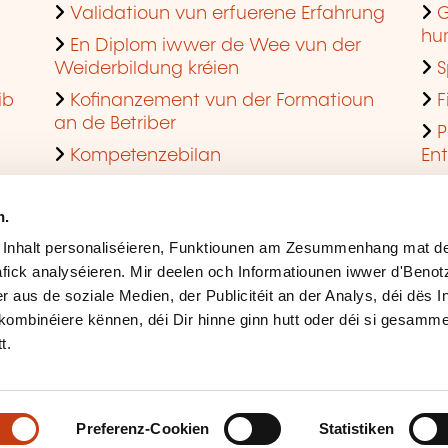
Validatioun vun erfuerene Erfahrung
G
hu
En Diplom iwwer de Wee vun der
Weiderbildung kréien
S
ib
Kofinanzement vun der Formatioun
F
an de Betriber
P
Kompetenzebilan
En
En agreéiert Formatiounsinstitut ginn
Q
n.
 Inhalt personaliséieren, Funktiounen am Zesummenhang mat de
fick analyséieren. Mir deelen och Informatiounen iwwer d'Beno
r aus de soziale Medien, der Publicitéit an der Analys, déi dës 
kombinéiere kënnen, déi Dir hinne ginn hutt oder déi si gesamme
t.
Rechtlech Hiweiser
Ges
Accessibilitéit
Mës
Preferenz-Cookien
Statistiken