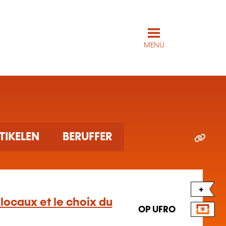
MENÜ
TIKELEN
BERUFFER
+
locaux et le choix du
OP UFRO