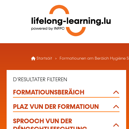
Startsäit
Formatiounen am Beräich Hygiène S
D'RESULTATER FILTEREN
FORMATIOUNSBERÄICH
PLAZ VUN DER FORMATIOUN
SPROOCH VUN DER