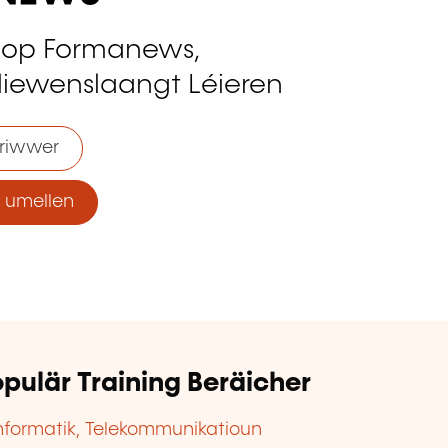
 op Formanews,
liewenslaangt Léieren
riwwer
umellen
pulär Training Beräicher
nformatik, Telekommunikatioun