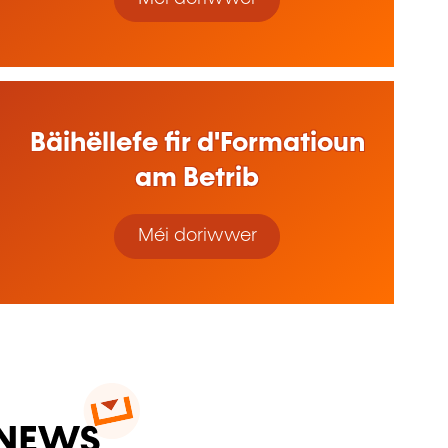
Bäihëllefe fir d'Formatioun
am Betrib
Méi doriwwer