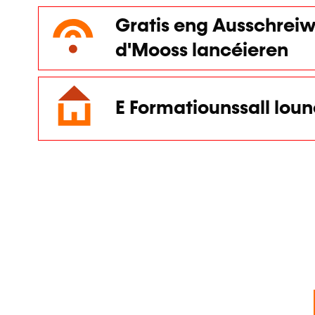
Gratis eng Ausschreiw
d'Mooss lancéieren
E Formatiounssall lou