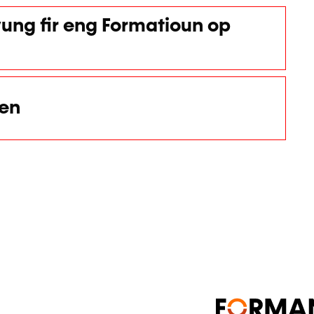
ung fir eng Formatioun op
nen