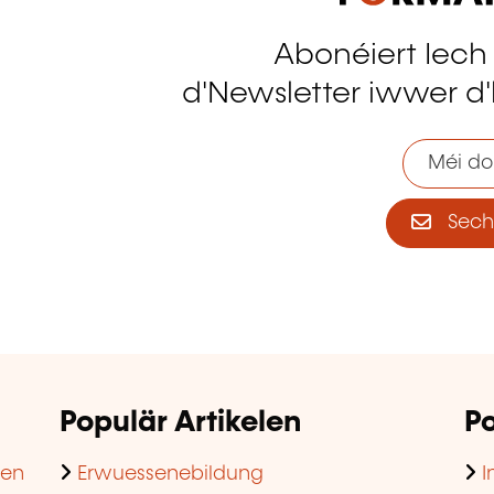
Abonéiert Iech
tagram
d'Newsletter iwwer d'
Méi do
Sech 
Populär Artikelen
Po
hen
Erwuessenebildung
I