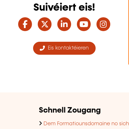
Suivéiert eis!
Facebook
Twitter
LinkedIn
YouTube
Ins
Eis kontaktéieren
Schnell Zougang
Dem Formatiounsdomaine no sic