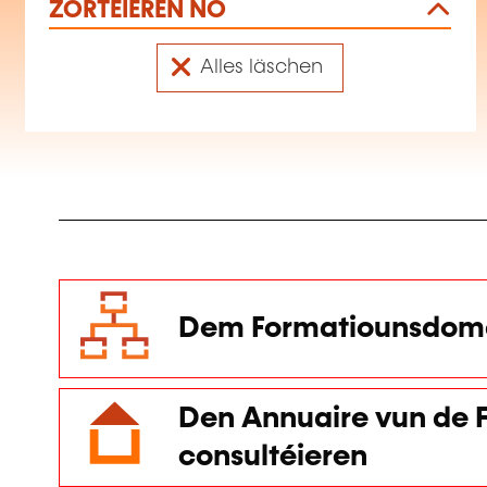
ZORTÉIEREN NO
Alles läschen
Dem Formatiounsdoma
Den Annuaire vun de F
consultéieren