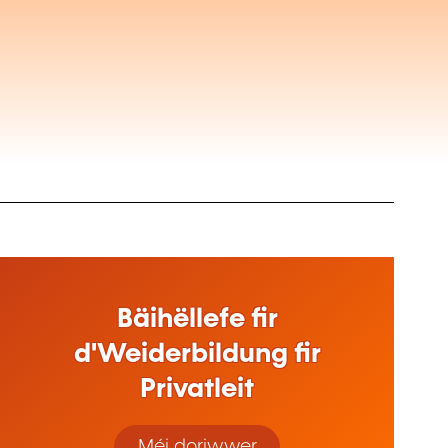
Bäihëllefe fir
d'Weiderbildung fir
Privatleit
Méi doriwwer