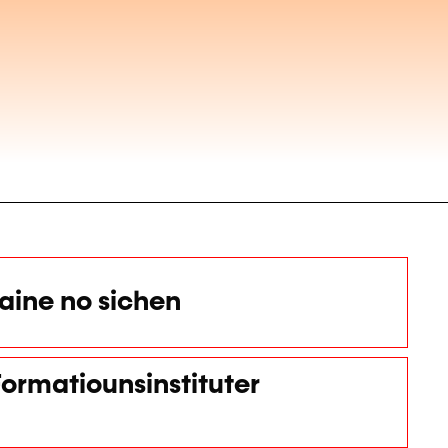
ine no sichen
ormatiounsinstituter