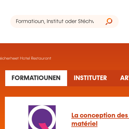
écherheet Hotel Restaurant
2 Ausbildung(en) fonnt
FORMATIOUNEN
INSTITUTER
AR
La conception des 
matériel