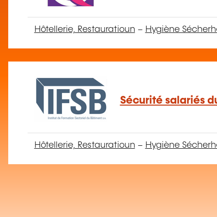
Hôtellerie, Restauratioun
–
Hygiène Sécherhe
Sécurité salariés d
Hôtellerie, Restauratioun
–
Hygiène Sécherhe