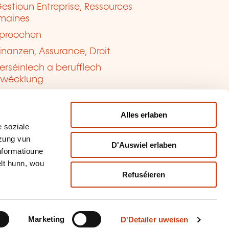
estioun Entreprise, Ressources
maines
proochen
inanzen, Assurance, Droit
erséinlech a berufflech
twécklung
ualitéit, Sécherheet
Alles erlaben
 soziale
tzung vun
D'Auswiel erlaben
Informatioune
lt hunn, wou
Refuséieren
tioun vun de Cookien
sbrauch mellen
Marketing
D'Detailer uweisen