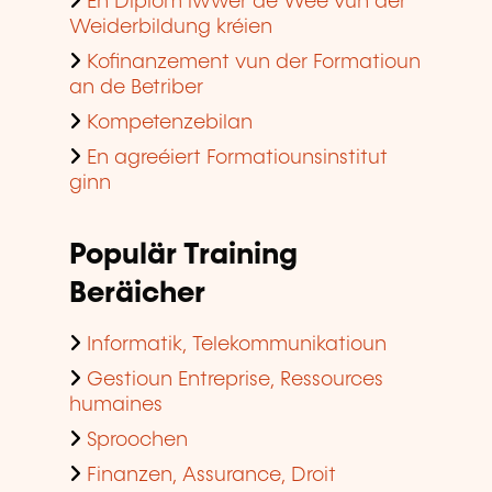
En Diplom iwwer de Wee vun der
Weiderbildung kréien
Kofinanzement vun der Formatioun
an de Betriber
Kompetenzebilan
En agreéiert Formatiounsinstitut
ginn
Populär Training
Beräicher
Informatik, Telekommunikatioun
Gestioun Entreprise, Ressources
humaines
Sproochen
Finanzen, Assurance, Droit