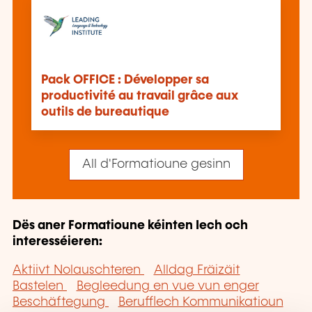
Pack OFFICE : Développer sa
productivité au travail grâce aux
outils de bureautique
All d'Formatioune gesinn
Dës aner Formatioune kéinten Iech och
interesséieren:
Aktiivt Nolauschteren
Alldag Fräizäit
Bastelen
Begleedung en vue vun enger
Beschäftegung
Berufflech Kommunikatioun