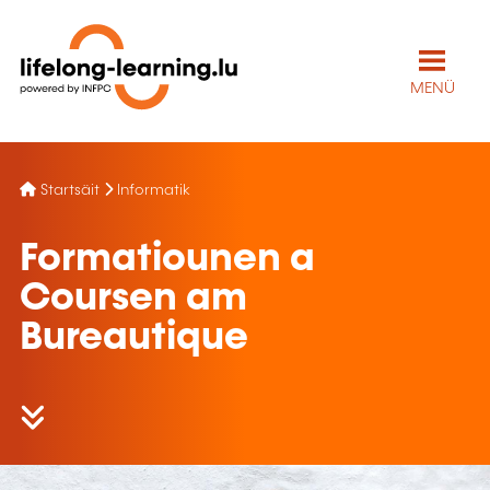
MENÜ
Startsäit
Informatik
Formatiounen a
Coursen am
Bureautique