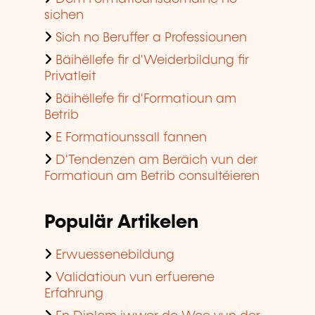
sichen
Sich no Beruffer a Professiounen
Bäihëllefe fir d'Weiderbildung fir
Privatleit
Bäihëllefe fir d'Formatioun am
Betrib
E Formatiounssall fannen
D'Tendenzen am Beräich vun der
Formatioun am Betrib consultéieren
Populär Artikelen
Erwuessenebildung
Validatioun vun erfuerene
Erfahrung