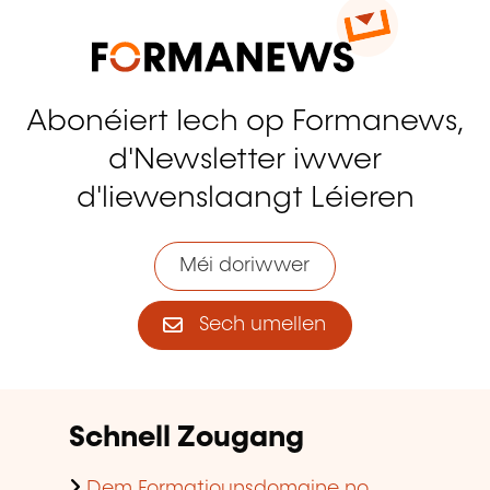
Abonéiert Iech op Formanews,
d'Newsletter iwwer
d'liewenslaangt Léieren
Méi doriwwer
Sech umellen
Schnell Zougang
Dem Formatiounsdomaine no