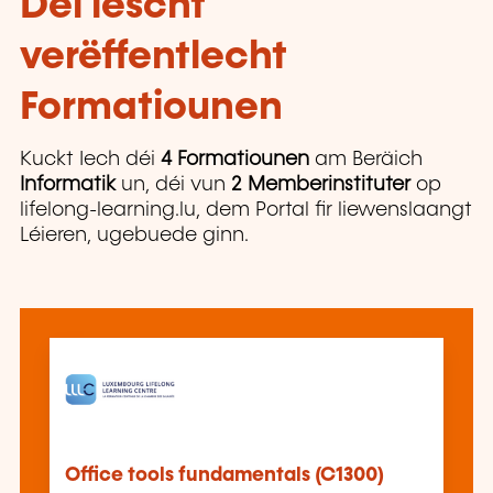
Déi lescht
verëffentlecht
Formatiounen
Kuckt Iech déi
4 Formatiounen
am Beräich
Informatik
un, déi vun
2 Memberinstituter
op
lifelong-learning.lu, dem Portal fir liewenslaangt
Léieren, ugebuede ginn.
Office tools fundamentals (C1300)