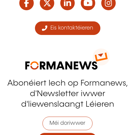
Eis kontaktéieren
Abonéiert Iech op Formanews,
d'Newsletter iwwer
d'liewenslaangt Léieren
Méi doriwwer