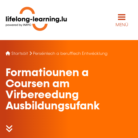
MENÜ
Startsäit
Perséinlech a berufflech Entwécklung
Formatiounen a
Coursen am
Virbereedung
Ausbildungsufank