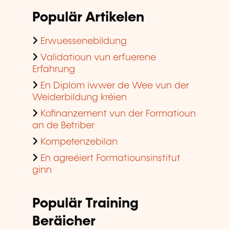
Populär Artikelen
Erwuessenebildung
Validatioun vun erfuerene
Erfahrung
En Diplom iwwer de Wee vun der
Weiderbildung kréien
Kofinanzement vun der Formatioun
an de Betriber
Kompetenzebilan
En agreéiert Formatiounsinstitut
ginn
Populär Training
Beräicher