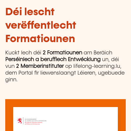
Déi lescht
verëffentlecht
Formatiounen
Kuckt Iech déi
2 Formatiounen
am Beräich
Perséinlech a berufflech Entwécklung
un, déi
vun
2 Memberinstituter
op lifelong-learning.lu,
dem Portal fir liewenslaangt Léieren, ugebuede
ginn.