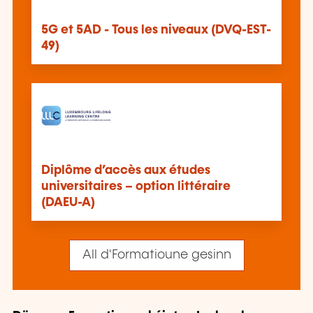
5G et 5AD - Tous les niveaux (DVQ-EST-
49)
Diplôme d’accès aux études
universitaires – option littéraire
(DAEU-A)
All d'Formatioune gesinn