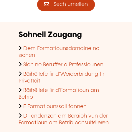
Sech umellen
Schnell Zougang
Dem Formatiounsdomaine no
sichen
Sich no Beruffer a Professiounen
Bäihëllefe fir d'Weiderbildung fir
Privatleit
Bäihëllefe fir d'Formatioun am
Betrib
E Formatiounssall fannen
D'Tendenzen am Beräich vun der
Formatioun am Betrib consultéieren