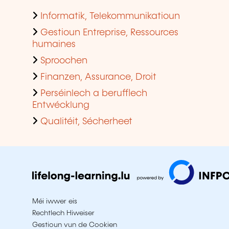
Informatik, Telekommunikatioun
Gestioun Entreprise, Ressources
humaines
Sproochen
Finanzen, Assurance, Droit
Perséinlech a berufflech
Entwécklung
Qualitéit, Sécherheet
Méi iwwer eis
Rechtlech Hiweiser
Gestioun vun de Cookien