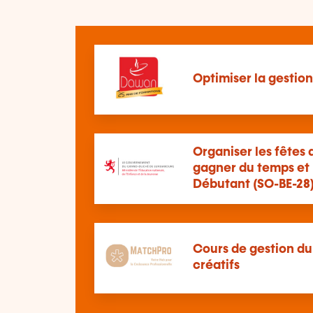
Optimiser la gestio
Organiser les fêtes 
gagner du temps et 
Débutant (SO-BE-28
Cours de gestion du
créatifs