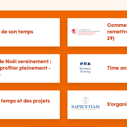
Comment
n de son temps
remettr
29)
de Noël sereinement :
profiter pleinement -
Time an
)
 temps et des projets
S'organi