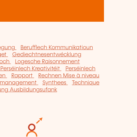
tegung
Berufflech Kommunikatioun
get
Gediechtnesentwécklung
ooch
Logesche Raisonnement
Perséinlech Kreativitéit
Perséinlech
sen
Rapport
Rechnen Mise à niveau
ssmanagement
Synthees
Technique
ung Ausbildungsufank