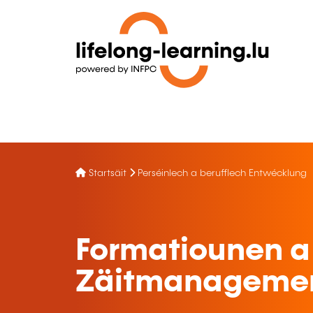
Startsäit
Perséinlech a berufflech Entwécklung
Formatiounen a
Zäitmanageme