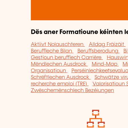
Dës aner Formatioune kéinten I
Aktiivt Nolauschteren
Alldag Fräizäit
Beruffleche Bilan
Beruffsberodung
B
Gestioun berufflech Carrière
Hauswir
Mëndlechen Ausdrock
Mind-Map
M
Organisatioun
Perséinlechkeetsevalu
Schrëftlechen Ausdrock
Schwätze vir
recherche emploi (TRE)
Valorisatioun 
Zwëschemënschlech Bezéiungen