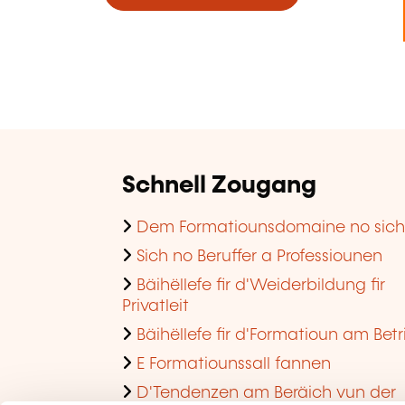
Schnell Zougang
Dem Formatiounsdomaine no sic
Sich no Beruffer a Professiounen
Bäihëllefe fir d'Weiderbildung fir
Privatleit
Bäihëllefe fir d'Formatioun am Betr
E Formatiounssall fannen
D'Tendenzen am Beräich vun der