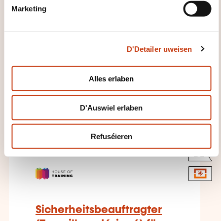
e
Méi iwwer den Formatiounsinstitut:
Marketing
l
House of Training
e
c
D'Detailer uweisen
t
i
o
Alles erlaben
n
DËS FORMATIOUNE KÉINTEN
D'Auswiel erlaben
IECH INTERESSÉIEREN
Refuséieren
DE
Sicherheitsbeauftragter