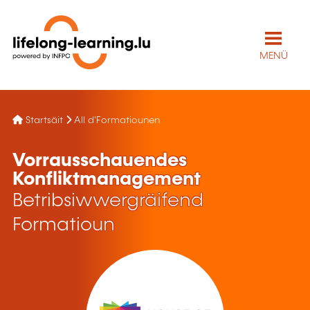
MENÜ
Startsäit
All d'Formatiounen
Vorrausschauendes
Konfliktmanagement
Betribsiwwergräifend
Formatioun