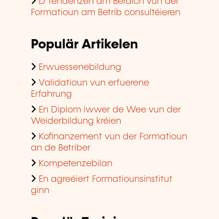
D'Tendenzen am Beräich vun der
Formatioun am Betrib consultéieren
Populär Artikelen
Erwuessenebildung
Validatioun vun erfuerene
Erfahrung
En Diplom iwwer de Wee vun der
Weiderbildung kréien
Kofinanzement vun der Formatioun
an de Betriber
Kompetenzebilan
En agreéiert Formatiounsinstitut
ginn