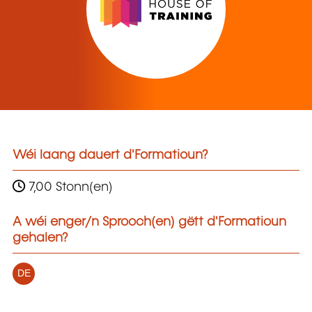
Wéi laang dauert d'Formatioun?
7,00 Stonn(en)
A wéi enger/n Sprooch(en) gëtt d'Formatioun
gehalen?
DE