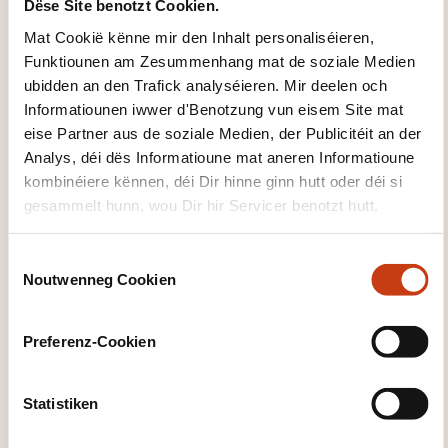
Dëse Site benotzt Cookien.
12.11.2026
Mat Cookië kënne mir den Inhalt personaliséieren,
Sech umellen
Funktiounen am Zesummenhang mat de soziale Medien
ubidden an den Trafick analyséieren. Mir deelen och
Informatiounen iwwer d'Benotzung vun eisem Site mat
eise Partner aus de soziale Medien, der Publicitéit an der
Analys, déi dës Informatioune mat aneren Informatioune
kombinéiere kënnen, déi Dir hinne ginn hutt oder déi si
gesammelt hunn, wou Dir hir Servicer benotzt hutt.
Wéi kann een
C
Noutwenneg Cookien
o
d'Formatiounsinstitut
n
kontaktéieren?
s
Preferenz-Cookien
e
House of Training
n
customer@houseoftraining.lu
t
Statistiken
+352 46 50 16 1
S