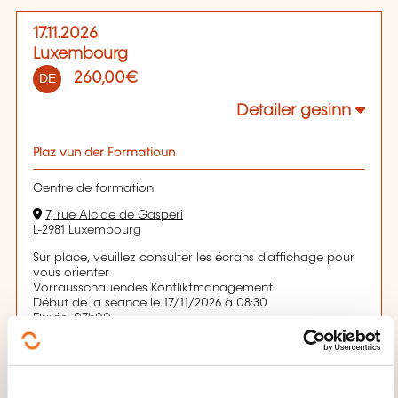
17.11.2026
Luxembourg
260,00€
DE
Detailer gesinn
Plaz vun der Formatioun
Centre de formation
7, rue Alcide de Gasperi
L-2981 Luxembourg
Sur place, veuillez consulter les écrans d'affichage pour
vous orienter
Vorrausschauendes Konfliktmanagement
Début de la séance le 17/11/2026 à 08:30
Durée: 07h00
Location: Chambre de Commerce Luxembourg
Leschten Delai fir d'Umeldung