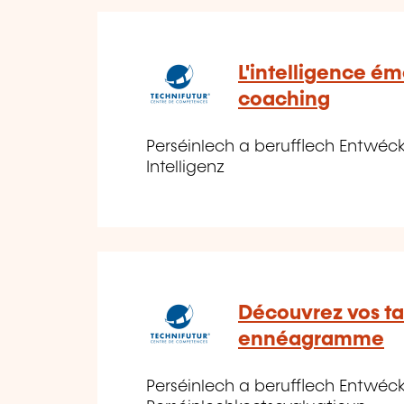
L'intelligence ém
coaching
Perséinlech a berufflech Entwéckl
Intelligenz
Découvrez vos ta
ennéagramme
Perséinlech a berufflech Entwéckl