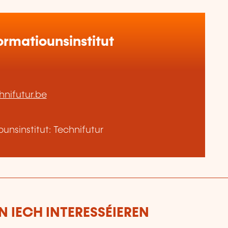
rmatiounsinstitut
hnifutur.be
nsinstitut: Technifutur
 IECH INTERESSÉIEREN