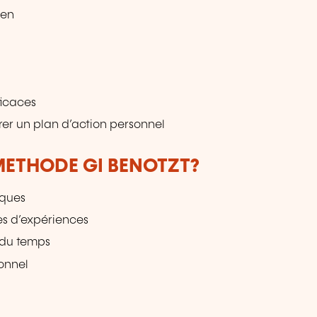
ien
ficaces
rer un plan d’action personnel
ETHODE GI BENOTZT?
iques
es d’expériences
 du temps
sonnel