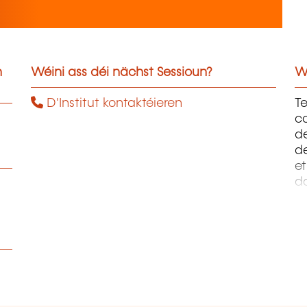
n
Wéini ass déi nächst Sessioun?
W
D'Institut kontaktéieren
Te
c
de
d
et
d
A
Én
M
Me
Or