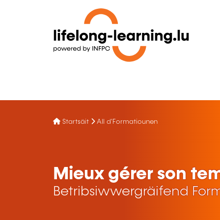
Startsäit
All d'Formatiounen
Mieux gérer son temp
Betribsiwwergräifend For