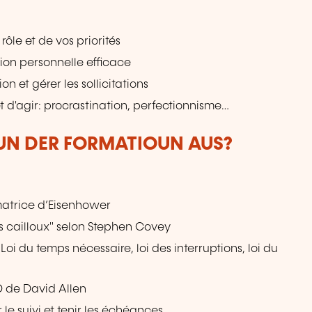
rôle et de vos priorités
ion personnelle efficace
 et gérer les sollicitations
t d'agir: procrastination, perfectionnisme…
VUN DER FORMATIOUN AUS?
matrice d’Eisenhower
ros cailloux" selon Stephen Covey
Loi du temps nécessaire, loi des interruptions, loi du
D de David Allen
 le suivi et tenir les échéances