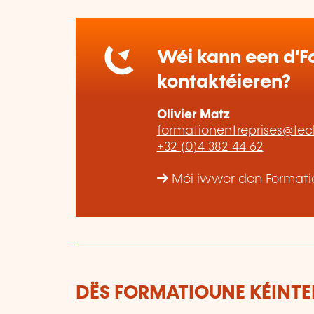
Wéi kann een d'Fo
kontaktéieren?
Olivier Matz
formationentreprises@tec
+32 (0)4 382 44 62
Méi iwwer den Formatiou
DËS FORMATIOUNE KÉINTEN