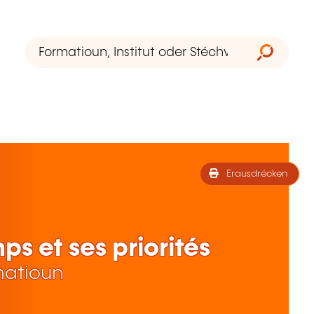
Erausdrécken
s et ses priorités
matioun