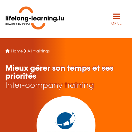
MENU
Home
All trainings
Mieux gérer son temps et ses
priorités
Inter-company training