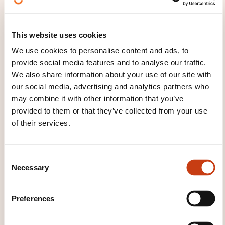
USED?
Des apports théoriques et méthodologiques
This website uses cookies
Des exercices pratiques et des échanges
We use cookies to personalise content and ads, to
d’expériences
provide social media features and to analyse our traffic.
Une analyse personnelle de sa gestion du temps
We also share information about your use of our site with
L’établissement d’un plan d’action personnel
our social media, advertising and analytics partners who
may combine it with other information that you’ve
La remise d’un guide pratique
provided to them or that they’ve collected from your use
of their services.
C
Necessary
o
n
s
How to contact the
Preferences
e
training provider?
n