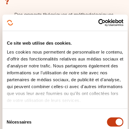
?
Des apports théoriques et méthodologiques
Des exercices pratiques et des échanges
d’expériences
Une analyse personnelle de sa gestion du temps
Ce site web utilise des cookies.
L’établissement d’un plan d’action personnel
Les cookies nous permettent de personnaliser le contenu,
La remise d’un guide pratique
d'offrir des fonctionnalités relatives aux médias sociaux et
d'analyser notre trafic. Nous partageons également des
informations sur l'utilisation de notre site avec nos
partenaires de médias sociaux, de publicité et d'analyse,
qui peuvent combiner celles-ci avec d'autres informations
que vous leur avez fournies ou qu'ils ont collectées lors
de votre utilisation de leurs services.
Comment contacter
S
Nécessaires
é
l’organisme de formation