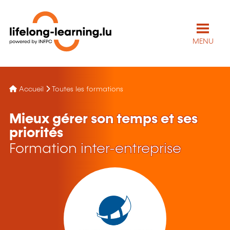
MENU
Accueil
Toutes les formations
Mieux gérer son temps et ses
priorités
Formation inter-entreprise