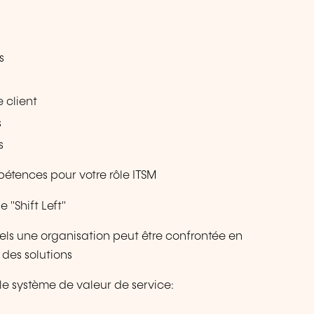
s
e client
s
s
pétences pour votre rôle ITSM
"Shift Left"
ls une organisation peut être confrontée en
 des solutions
 le système de valeur de service: