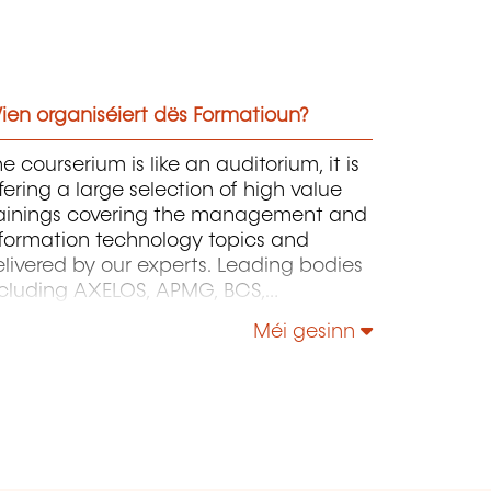
ien organiséiert dës Formatioun?
e courserium is like an auditorium, it is
fering a large selection of high value
rainings covering the management and
nformation technology topics and
livered by our experts. Leading bodies
ncluding AXELOS, APMG, BCS,
eopleCert, PMI, CompTIA and Microsoft
Méi gesinn
ve accredited our courses, materials
d trainers, certifying that they reach
e high standards that they require from
eir training partners.