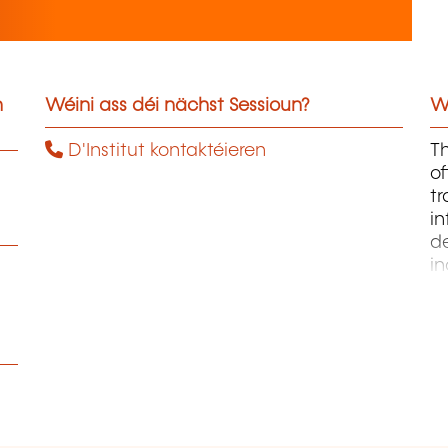
n
Wéini ass déi nächst Sessioun?
W
D'Institut kontaktéieren
Th
of
t
i
de
i
P
ha
an
th
th