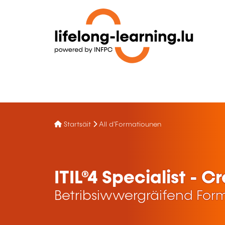
Startsäit
All d'Formatiounen
ITIL®4 Specialist - C
Betribsiwwergräifend For