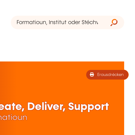
Erausdrécken
reate, Deliver, Support
matioun