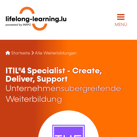
MENÜ
Startseite
Alle Weiterbildungen
ITIL®4 Specialist - Create,
Deliver, Support
Unternehmensübergreifende
Weiterbildung