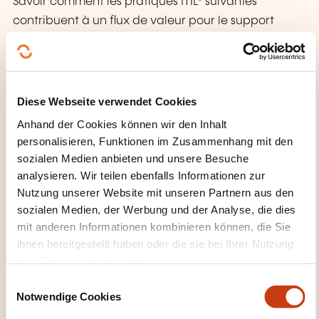
Savoir comment les pratiques ITIL® suivantes
contribuent à un flux de valeur pour le support
utilisateur:
Service desk
La gestion des incidents
Diese Webseite verwendet Cookies
Gestion des problèmes
Anhand der Cookies können wir den Inhalt
Gestion des connaissances
personalisieren, Funktionen im Zusammenhang mit den
sozialen Medien anbieten und unsere Besuche
Gestion des niveaux de service
analysieren. Wir teilen ebenfalls Informationen zur
Surveillance et gestion des événements
Nutzung unserer Website mit unseren Partnern aus den
sozialen Medien, der Werbung und der Analyse, die dies
Savoir comment coordonner, hiérarchiser et
mit anderen Informationen kombinieren können, die Sie
structurer le travail et les activités pour délivrer
ihnen bereitgestellt haben oder die sie bei Ihrer Nutzung
ihrer Dienste erhoben haben.
Gestion des files d'attente et des backlogs
E
Prioriser le travail
Notwendige Cookies
i
Comprendre l’utilisation et la valeur via le
n