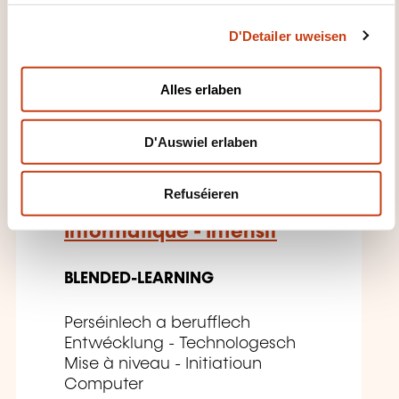
c
DËS FORMATIOUNE KÉINTEN
D'Detailer uweisen
t
IECH INTERESSÉIEREN
i
o
Alles erlaben
n
EN
D'Auswiel erlaben
Refuséieren
Informatique - Intensif
BLENDED-LEARNING
Perséinlech a berufflech
Entwécklung - Technologesch
Mise à niveau - Initiatioun
Computer