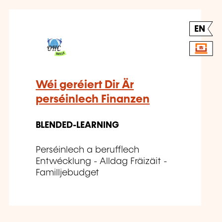
EN
Wéi geréiert Dir Är
perséinlech Finanzen
BLENDED-LEARNING
Perséinlech a berufflech
Entwécklung - Alldag Fräizäit -
Familljebudget