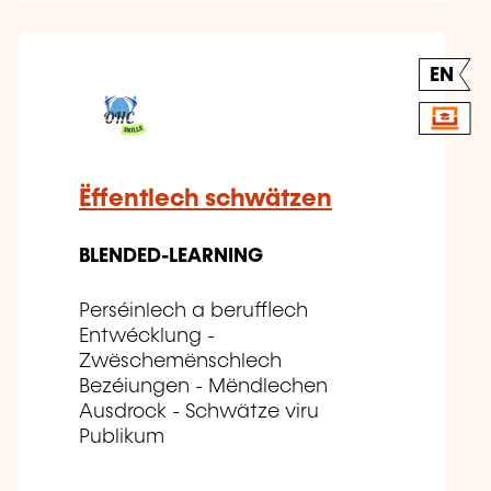
EN
Ëffentlech schwätzen
BLENDED-LEARNING
Perséinlech a berufflech
Entwécklung -
Zwëschemënschlech
Bezéiungen - Mëndlechen
Ausdrock - Schwätze viru
Publikum