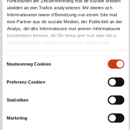
Funktiounen am Zesummenhang mat de soziale Medien
ubidden an den Trafick analyséieren. Mir deelen och
Informatiounen iwwer d'Benotzung vun eisem Site mat
eise Partner aus de soziale Medien, der Publicitéit an der
Wéi kann een
Analys, déi dës Informatioune mat aneren Informatioune
d'Formatiounsinstitut
kombinéiere kënnen, déi Dir hinne ginn hutt oder déi si
gesammelt hunn, wou Dir hir Servicer benotzt hutt.
kontaktéieren?
C
Ana Barreiro
Noutwenneg Cookien
o
a.barreiro@ohcskills.lu
n
+352 691 849 195
s
Preferenz-Cookien
e
Méi iwwer den Formatiounsinstitut:
OHC SKILLS
n
t
Statistiken
S
e
Marketing
l
e