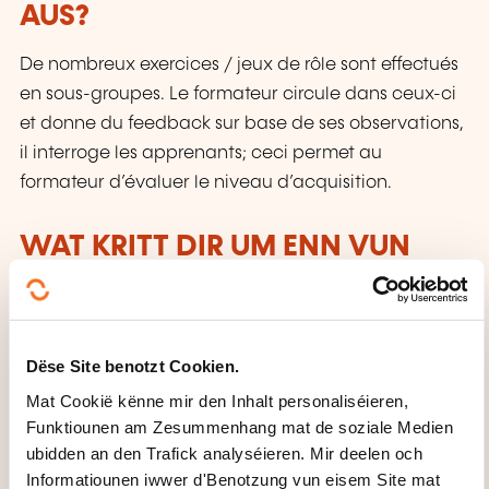
AUS?
De nombreux exercices / jeux de rôle sont effectués
en sous-groupes. Le formateur circule dans ceux-ci
et donne du feedback sur base de ses observations,
il interroge les apprenants; ceci permet au
formateur d’évaluer le niveau d’acquisition.
WAT KRITT DIR UM ENN VUN
DER FORMATIOUN?
Des attestations de participation seront envoyées,
par email, aux participants après la formation s’ils
Dëse Site benotzt Cookien.
ont participé intégralement à celle-ci et seulement
Mat Cookië kënne mir den Inhalt personaliséieren,
après paiement de la facture qui y est relative.
Funktiounen am Zesummenhang mat de soziale Medien
ubidden an den Trafick analyséieren. Mir deelen och
WÉI ENG SUPPORTE GINN ZUR
Informatiounen iwwer d'Benotzung vun eisem Site mat