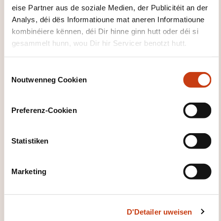
eise Partner aus de soziale Medien, der Publicitéit an der
VERFÜGUNG GESTALLT?
Analys, déi dës Informatioune mat aneren Informatioune
kombinéiere kënnen, déi Dir hinne ginn hutt oder déi si
Un support de cours est remis lors de chaque
gesammelt hunn, wou Dir hir Servicer benotzt hutt.
formation.
C
Noutwenneg Cookien
o
n
s
Preferenz-Cookien
e
n
t
Statistiken
Wéi kann een
S
d'Formatiounsinstitut
e
Marketing
l
kontaktéieren?
e
c
Viviane Dedobbeleer
D'Detailer uweisen
t
viviane.dedobbeleer@cqhn.com