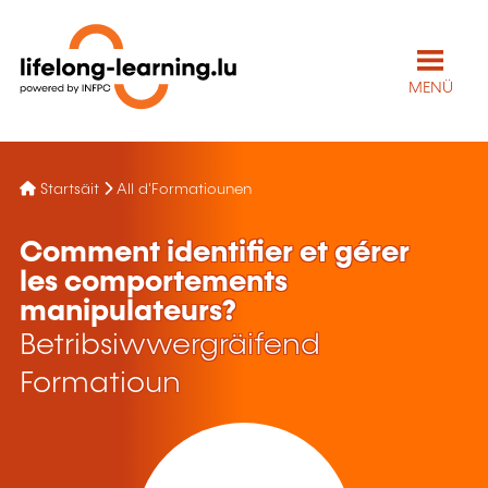
MENÜ
Startsäit
All d'Formatiounen
Comment identifier et gérer
les comportements
manipulateurs?
Betribsiwwergräifend
Formatioun