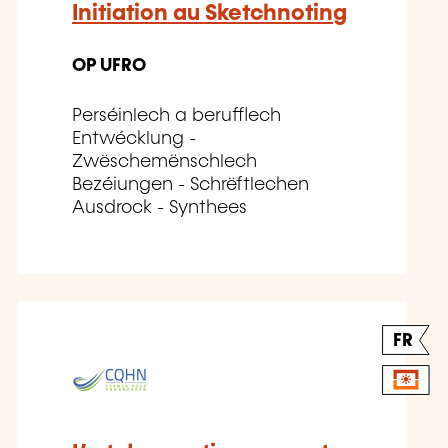
Initiation au Sketchnoting
OP UFRO
Perséinlech a berufflech
Entwécklung -
Zwëschemënschlech
Bezéiungen - Schrëftlechen
Ausdrock - Synthees
FR