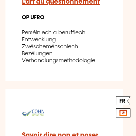
L’art du questionnement
OP UFRO
Perséinlech a berufflech
Entwécklung -
Zwëschemënschlech
Bezéiungen -
Verhandlungsmethodologie
FR
Savoir dire non et poser