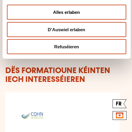
i
+32 (0)71 20 24 01
o
Alles erlaben
n
Méi iwwer den Formatiounsinstitut:
CQHN
D'Auswiel erlaben
Refuséieren
DËS FORMATIOUNE KÉINTEN
IECH INTERESSÉIEREN
FR