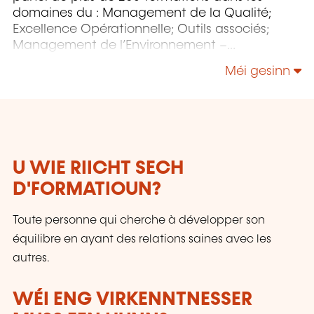
domaines du : Management de la Qualité;
Excellence Opérationnelle; Outils associés;
Management de l’Environnement –
Responsabilité Sociétale – Énergie;
Méi gesinn
Management de la Sécurité et de la Sûreté;
Sécurité de l’Information & Gestion des Services
IT - NIS 2 - IA; etc.
U WIE RIICHT SECH
D'FORMATIOUN?
Toute personne qui cherche à développer son
équilibre en ayant des relations saines avec les
autres.
WÉI ENG VIRKENNTNESSER