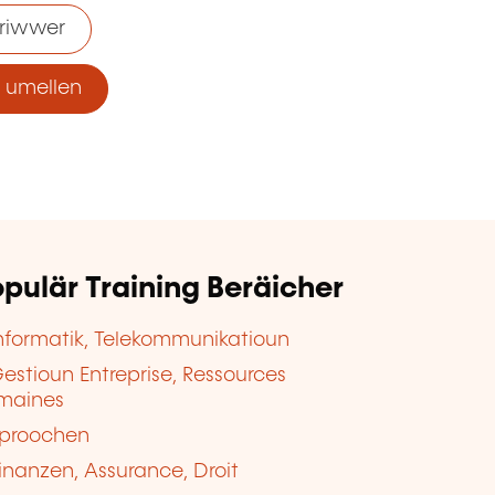
riwwer
umellen
pulär Training Beräicher
nformatik, Telekommunikatioun
estioun Entreprise, Ressources
maines
proochen
inanzen, Assurance, Droit