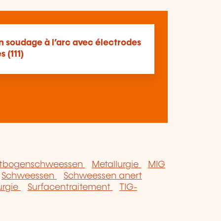
on soudage à l’arc avec électrodes
 (111)
htbogenschweessen
Metallurgie
MIG
Schweessen
Schweessen anert
urgie
Surfacentraitement
TIG-