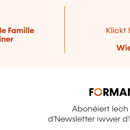
de Famille
Klickt 
iner
Wie
Abonéiert Iech
tagram
d'Newsletter iwwer d'