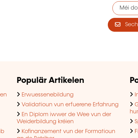
Méi do
Sech 
Populär Artikelen
Po
hen
Erwuessenebildung
I
Validatioun vun erfuerene Erfahrung
G
hu
En Diplom iwwer de Wee vun der
Weiderbildung kréien
S
ib
Kofinanzement vun der Formatioun
F