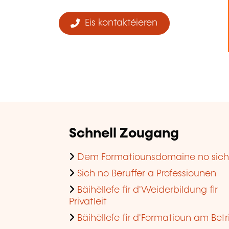
Eis kontaktéieren
Schnell Zougang
Dem Formatiounsdomaine no sic
Sich no Beruffer a Professiounen
Bäihëllefe fir d'Weiderbildung fir
Privatleit
Bäihëllefe fir d'Formatioun am Betr