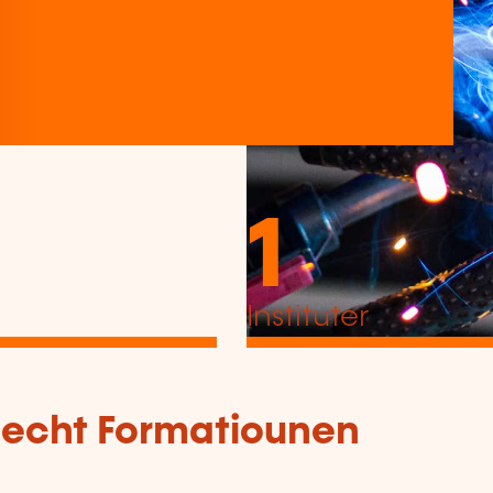
1
Instituter
tlecht Formatiounen