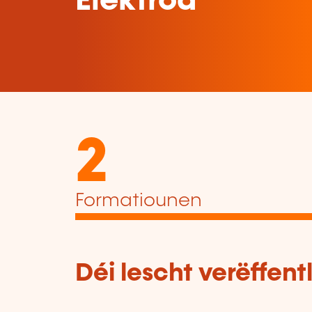
Elektrod
2
Formatiounen
Déi lescht verëffen