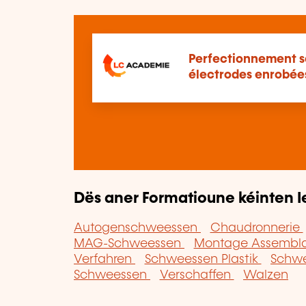
Perfectionnement s
électrodes enrobées 
Dës aner Formatioune kéinten I
Autogenschweessen
Chaudronnerie
MAG-Schweessen
Montage Assembl
Verfahren
Schweessen Plastik
Schwe
Schweessen
Verschaffen
Walzen