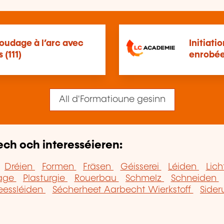
oudage à l’arc avec
Initiati
(111)
enrobées
All d'Formatioune gesinn
ech och interesséieren:
Dréien
Formen
Fräsen
Géisserei
Léiden
Lic
age
Plasturgie
Rouerbau
Schmelz
Schneiden
essléiden
Sécherheet Aarbecht Wierkstoff
Sider