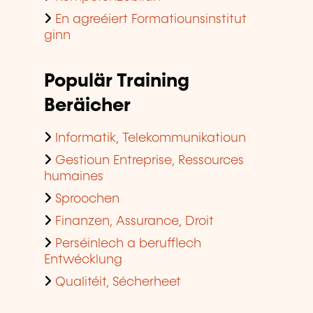
En agreéiert Formatiounsinstitut
ginn
Populär Training
Beräicher
Informatik, Telekommunikatioun
Gestioun Entreprise, Ressources
humaines
Sproochen
Finanzen, Assurance, Droit
Perséinlech a berufflech
Entwécklung
Qualitéit, Sécherheet