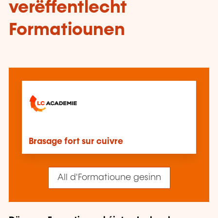
verëffentlecht
Formatiounen
Brasage fort sur cuivre
All d'Formatioune gesinn