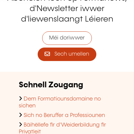
d'Newsletter iwwer
d'liewenslaangt Léieren
Méi doriwwer
Sech umellen
Schnell Zougang
Dem Formatiounsdomaine no
sichen
Sich no Beruffer a Professiounen
Bäihëllefe fir d'Weiderbildung fir
Privatleit