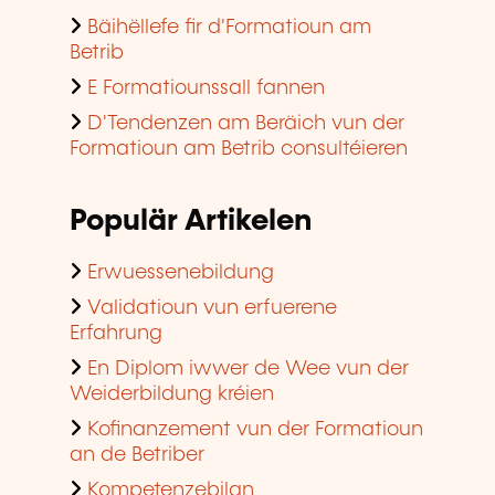
Bäihëllefe fir d'Formatioun am
Betrib
E Formatiounssall fannen
D'Tendenzen am Beräich vun der
Formatioun am Betrib consultéieren
Populär Artikelen
Erwuessenebildung
Validatioun vun erfuerene
Erfahrung
En Diplom iwwer de Wee vun der
Weiderbildung kréien
Kofinanzement vun der Formatioun
an de Betriber
Kompetenzebilan