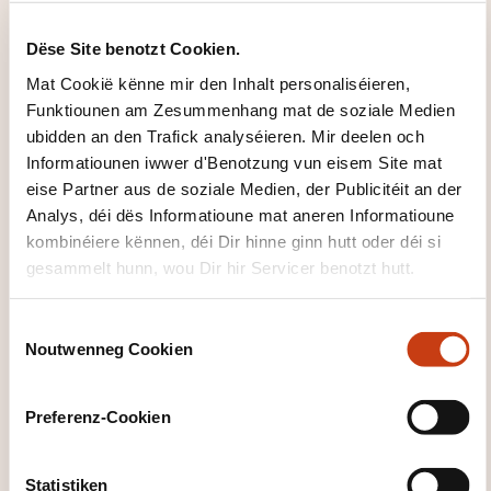
Klickt hei fir op
d'
Säit vun de
Dëse Site benotzt Cookien.
Famille vu
Mat Cookië kënne mir den Inhalt personaliséieren,
Formatiounsdomain
Funktiounen am Zesummenhang mat de soziale Medien
er zeréckzegoen
ubidden an den Trafick analyséieren. Mir deelen och
Informatiounen iwwer d'Benotzung vun eisem Site mat
eise Partner aus de soziale Medien, der Publicitéit an der
Analys, déi dës Informatioune mat aneren Informatioune
kombinéiere kënnen, déi Dir hinne ginn hutt oder déi si
gesammelt hunn, wou Dir hir Servicer benotzt hutt.
Klickt hei, fir all
d'Domainer ze
C
gesinn
Noutwenneg Cookien
o
Wierkstoffer
n
s
verschaffen
Preferenz-Cookien
e
n
t
Statistiken