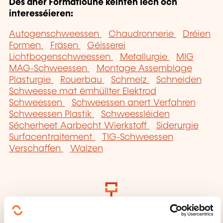
Dës aner Formatioune kéinten Iech och
interesséieren:
Autogenschweessen
Chaudronnerie
Dréien
Formen
Fräsen
Géisserei
Lichtbogenschweessen
Metallurgie
MIG
MAG-Schweessen
Montage Assemblage
Plasturgie
Rouerbau
Schmelz
Schneiden
Schweesse mat ëmhüllter Elektrod
Schweessen
Schweessen anert Verfahren
Schweessen Plastik
Schweessléiden
Sécherheet Aarbecht Wierkstoff
Siderurgie
Surfacentraitement
TIG-Schweessen
Verschaffen
Walzen