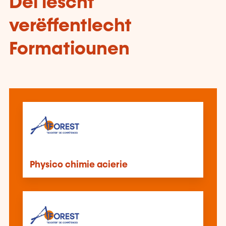
Déi lescht
verëffentlecht
Formatiounen
Physico chimie acierie