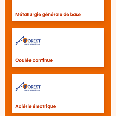
Métallurgie générale de base
Coulée continue
Aciérie électrique