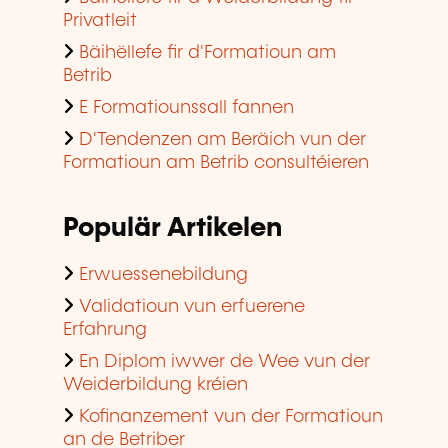
Privatleit
Bäihëllefe fir d'Formatioun am
Betrib
E Formatiounssall fannen
D'Tendenzen am Beräich vun der
Formatioun am Betrib consultéieren
Populär Artikelen
Erwuessenebildung
Validatioun vun erfuerene
Erfahrung
En Diplom iwwer de Wee vun der
Weiderbildung kréien
Kofinanzement vun der Formatioun
an de Betriber