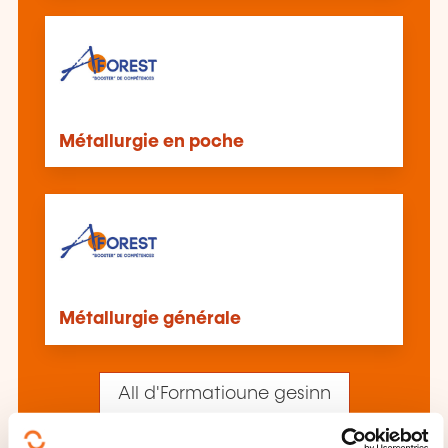
Métallurgie en poche
Métallurgie générale
All d'Formatioune gesinn