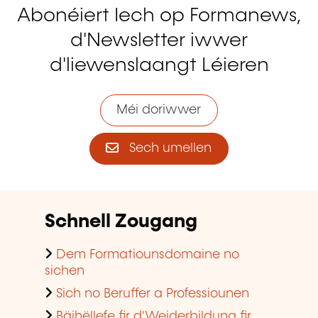
Abonéiert Iech op Formanews,
d'Newsletter iwwer
d'liewenslaangt Léieren
Méi doriwwer
Sech umellen
Schnell Zougang
Dem Formatiounsdomaine no
sichen
Sich no Beruffer a Professiounen
Bäihëllefe fir d'Weiderbildung fir