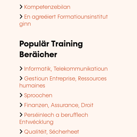
Kompetenzebilan
En agreéiert Formatiounsinstitut
ginn
Populär Training
Beräicher
Informatik, Telekommunikatioun
Gestioun Entreprise, Ressources
humaines
Sproochen
Finanzen, Assurance, Droit
Perséinlech a berufflech
Entwécklung
Qualitéit, Sécherheet