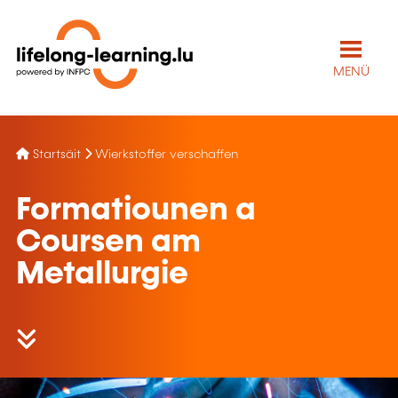
MENÜ
Startsäit
Wierkstoffer verschaffen
Formatiounen a
Coursen am
Metallurgie