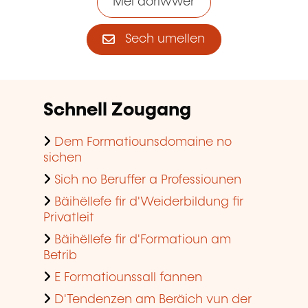
Méi doriwwer
Sech umellen
Schnell Zougang
Dem Formatiounsdomaine no
sichen
Sich no Beruffer a Professiounen
Bäihëllefe fir d'Weiderbildung fir
Privatleit
Bäihëllefe fir d'Formatioun am
Betrib
E Formatiounssall fannen
D'Tendenzen am Beräich vun der