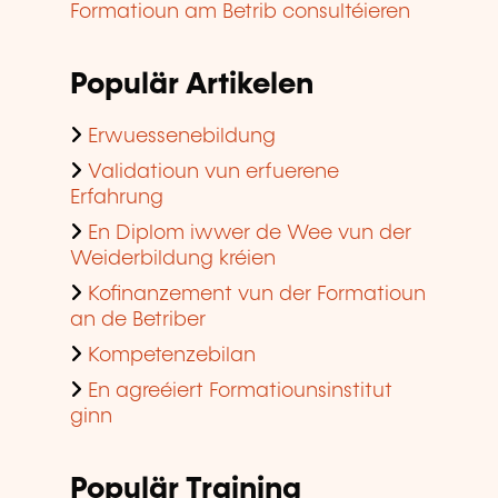
Formatioun am Betrib consultéieren
Populär Artikelen
Erwuessenebildung
Validatioun vun erfuerene
Erfahrung
En Diplom iwwer de Wee vun der
Weiderbildung kréien
Kofinanzement vun der Formatioun
an de Betriber
Kompetenzebilan
En agreéiert Formatiounsinstitut
ginn
Populär Training