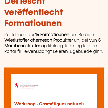
Déi lescht
verëffentlecht
Formatiounen
Kuckt Iech déi
16 Formatiounen
am Beräich
Wierkstoffer chemesch Produkter
un, déi vun
5
Memberinstituter
op lifelong-learning.lu, dem
Portal fir liewenslaangt Léieren, ugebuede ginn.
Workshop - Cosmétiques naturels