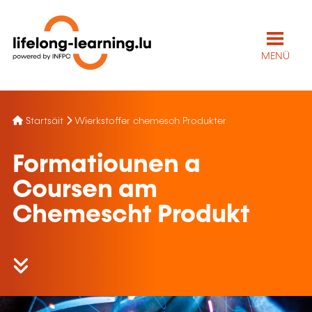
MENÜ
Startsäit
Wierkstoffer chemesch Produkter
Formatiounen a
Coursen am
Chemescht Produkt