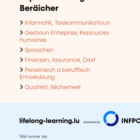
Beräicher
Informatik, Telekommunikatioun
Gestioun Entreprise, Ressources
humaines
Sproochen
Finanzen, Assurance, Droit
Perséinlech a berufflech
Entwécklung
Qualitéit, Sécherheet
Méi iwwer eis