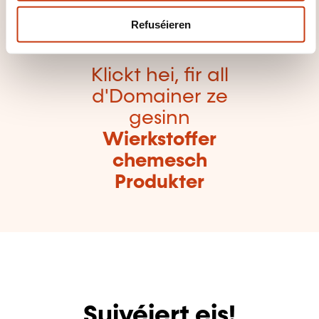
Refuséieren
Klickt hei, fir all
d'Domainer ze
gesinn
Wierkstoffer
chemesch
Produkter
Suivéiert eis!