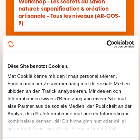
Workshop - Les secrets du savon
naturel: saponification & création
artisanale - Tous les niveaux (AR-COS-
9)
Dëse Site benotzt Cookien.
Mat Cookië kënne mir den Inhalt personaliséieren,
Cours accéléré pour la création
Funktiounen am Zesummenhang mat de soziale Medien
d'entreprise "Manucure-Maquilleur"
ubidden an den Trafick analyséieren. Mir deelen och
(2026_2704)
Informatiounen iwwer d'Benotzung vun eisem Site mat
eise Partner aus de soziale Medien, der Publicitéit an der
Analys, déi dës Informatioune mat aneren Informatioune
All d'Formatioune gesinn
kombinéiere kënnen, déi Dir hinne ginn hutt oder déi si
gesammelt hunn, wou Dir hir Servicer benotzt hutt.