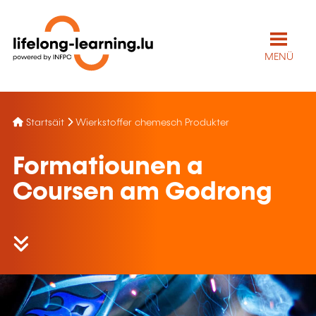
MENÜ
Startsäit
Wierkstoffer chemesch Produkter
Formatiounen a
Coursen am Godrong