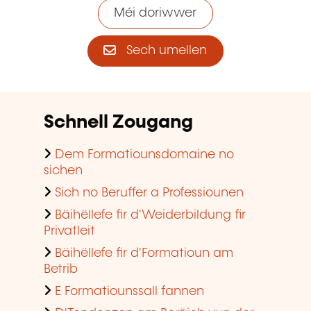
Méi doriwwer
Sech umellen
Schnell Zougang
Dem Formatiounsdomaine no
sichen
Sich no Beruffer a Professiounen
Bäihëllefe fir d'Weiderbildung fir
Privatleit
Bäihëllefe fir d'Formatioun am
Betrib
E Formatiounssall fannen