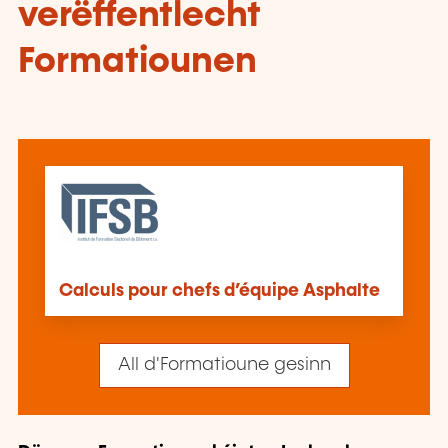
verëffentlecht
Formatiounen
Calculs pour chefs d’équipe Asphalte
All d'Formatioune gesinn