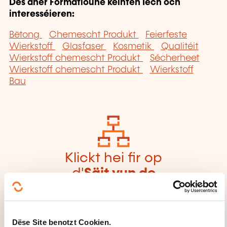
Dës aner Formatioune kéinten Iech och
interesséieren:
Bëtong
Chemescht Produkt
Feierfeste
Wierkstoff
Glasfaser
Kosmetik
Qualitéit
Wierkstoff chemescht Produkt
Sécherheet
Wierkstoff chemescht Produkt
Wierkstoff
Bau
Klickt hei fir op
d'
Säit vun de
Famille vu
Formatiounsdomain
er zeréckzegoen
Dëse Site benotzt Cookien.