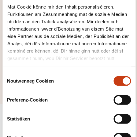
Mat Cookië kënne mir den Inhalt personaliséieren,
Funktiounen am Zesummenhang mat de soziale Medien
ubidden an den Trafick analyséieren. Mir deelen och
Informatiounen iwwer d'Benotzung vun eisem Site mat
Klickt hei, fir all
eise Partner aus de soziale Medien, der Publicitéit an der
Analys, déi dës Informatioune mat aneren Informatioune
d'Domainer ze
kombinéiere kënnen, déi Dir hinne ginn hutt oder déi si
gesinn
gesammelt hunn, wou Dir hir Servicer benotzt hutt.
Wierkstoffer
chemesch
C
Noutwenneg Cookien
Produkter
o
n
s
Preferenz-Cookien
e
n
t
Statistiken
S
e