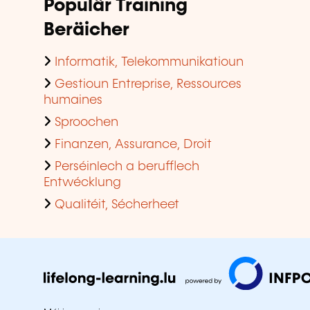
Populär Training
Beräicher
Informatik, Telekommunikatioun
Gestioun Entreprise, Ressources
humaines
Sproochen
Finanzen, Assurance, Droit
Perséinlech a berufflech
Entwécklung
Qualitéit, Sécherheet