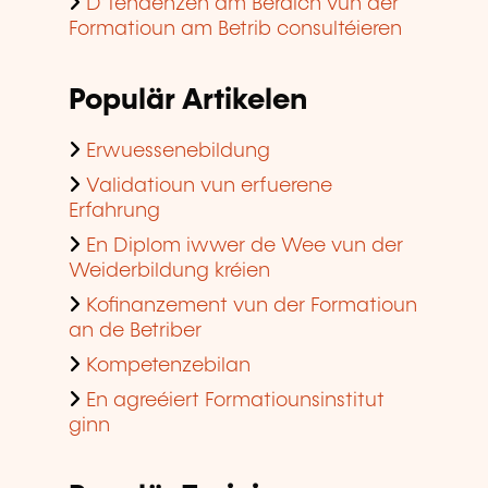
D'Tendenzen am Beräich vun der
Formatioun am Betrib consultéieren
Populär Artikelen
Erwuessenebildung
Validatioun vun erfuerene
Erfahrung
En Diplom iwwer de Wee vun der
Weiderbildung kréien
Kofinanzement vun der Formatioun
an de Betriber
Kompetenzebilan
En agreéiert Formatiounsinstitut
ginn