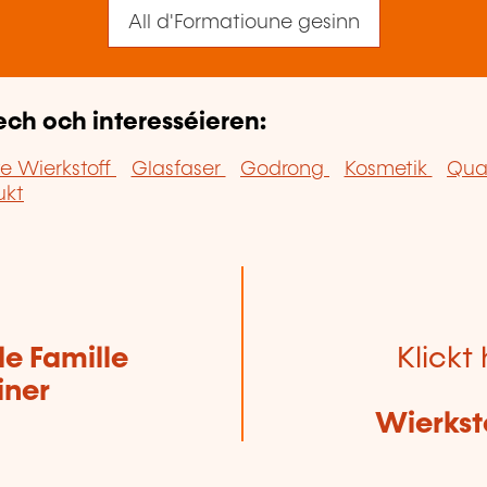
All d'Formatioune gesinn
ech och interesséieren:
te Wierkstoff
Glasfaser
Godrong
Kosmetik
Qual
ukt
de Famille
Klickt 
iner
Wierkst