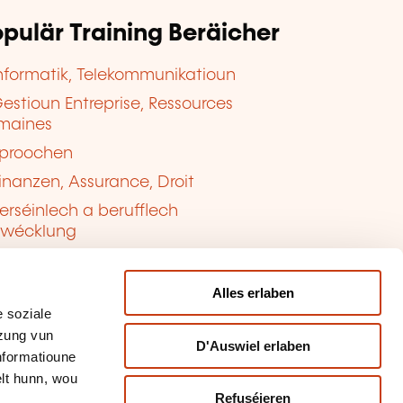
pulär Training Beräicher
nformatik, Telekommunikatioun
estioun Entreprise, Ressources
maines
proochen
inanzen, Assurance, Droit
erséinlech a berufflech
twécklung
ualitéit, Sécherheet
Alles erlaben
 soziale
tzung vun
D'Auswiel erlaben
Informatioune
lt hunn, wou
Refuséieren