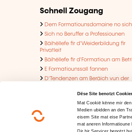
Schnell Zougang
Dem Formatiounsdomaine no sic
Sich no Beruffer a Professiounen
Bäihëllefe fir d'Weiderbildung fir
Privatleit
Bäihëllefe fir d'Formatioun am Betr
E Formatiounssall fannen
D'Tendenzen am Beräich vun der
Formatioun am Betrib consultéieren
Dëse Site benotzt Cookie
Mat Cookië kënne mir den
Medien ubidden an den Tra
eisem Site mat eise Partne
mat aneren Informatioune 
Dir hir Servicer benotzt hut