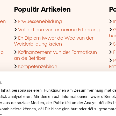
Populär Artikelen
Po
hen
Erwuessenebildung
I
Validatioun vun erfuerene Erfahrung
G
hu
En Diplom iwwer de Wee vun der
Weiderbildung kréien
S
ib
Kofinanzement vun der Formatioun
F
an de Betriber
P
Kompetenzebilan
En
En agreéiert Formatiounsinstitut ginn
Q
n.
 Inhalt personaliséieren, Funktiounen am Zesummenhang mat de
fick analyséieren. Mir deelen och Informatiounen iwwer d'Beno
r aus de soziale Medien, der Publicitéit an der Analys, déi dës 
kombinéiere kënnen, déi Dir hinne ginn hutt oder déi si gesamme
t.