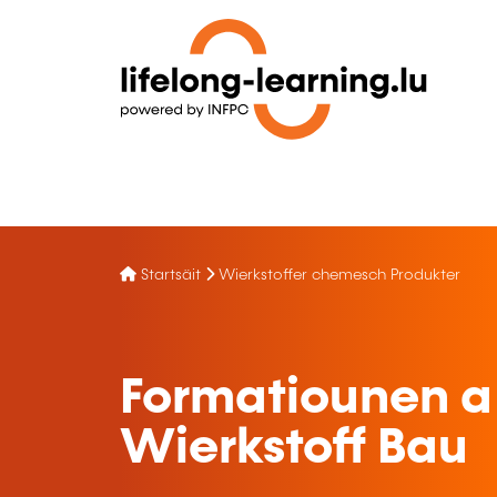
Startsäit
Wierkstoffer chemesch Produkter
Formatiounen a
Wierkstoff Bau