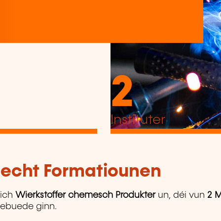
2
Instituter
tlecht Formatiounen
ich
Wierkstoffer chemesch Produkter
un, déi vun
2 M
ugebuede ginn.