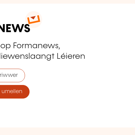
 op Formanews,
liewenslaangt Léieren
riwwer
umellen