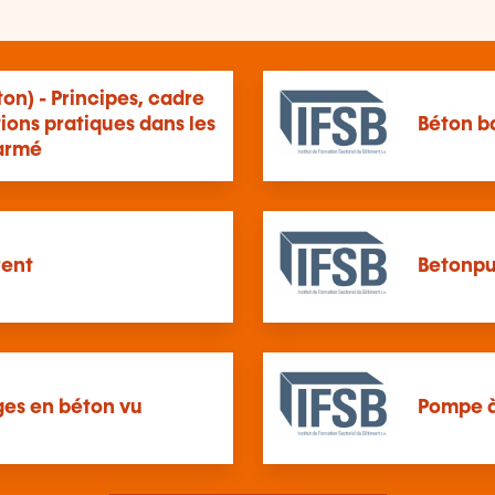
on) - Principes, cadre
ions pratiques dans les
Béton b
armé
rent
Betonp
ges en béton vu
Pompe à