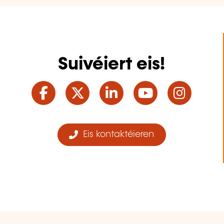
Suivéiert eis!
Facebook
Twitter
LinkedIn
YouTube
Ins
Eis kontaktéieren