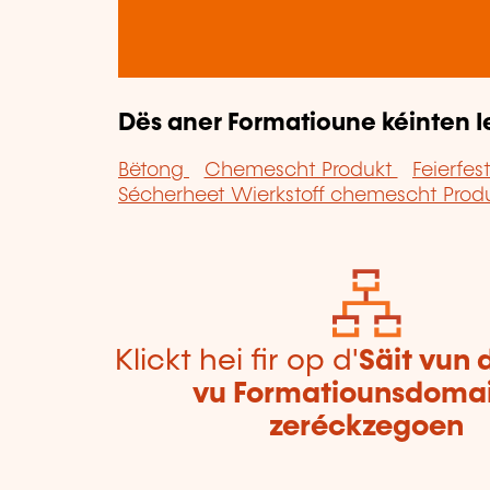
Dës aner Formatioune kéinten I
Bëtong
Chemescht Produkt
Feierfes
Sécherheet Wierkstoff chemescht Prod
Klickt hei fir op d'
Säit vun 
vu Formatiounsdoma
zeréckzegoen