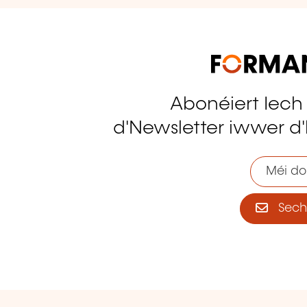
Abonéiert Iech
tagram
d'Newsletter iwwer d'
Méi do
Sech 