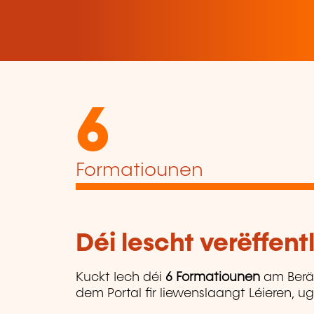
6
Formatiounen
Déi lescht verëffen
Kuckt Iech déi
6 Formatiounen
am Berä
dem Portal fir liewenslaangt Léieren, 