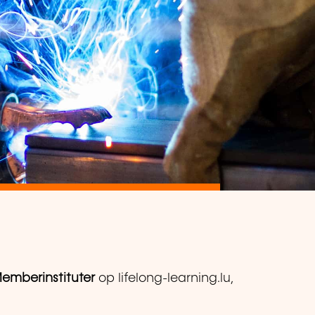
emberinstituter
op lifelong-learning.lu,