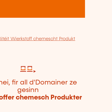
itéit Wierkstoff chemescht Produkt
hei, fir all d'Domainer ze
gesinn
offer chemesch Produkter