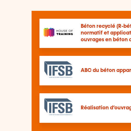
Béton recyclé (R-bét
normatif et applicat
ouvrages en béton 
ABC du béton appa
Réalisation d’ouvra