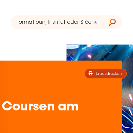
Erausdrécken
 Coursen am