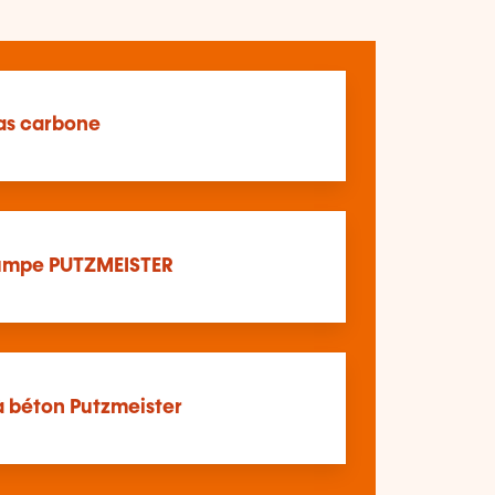
as carbone
umpe PUTZMEISTER
 béton Putzmeister