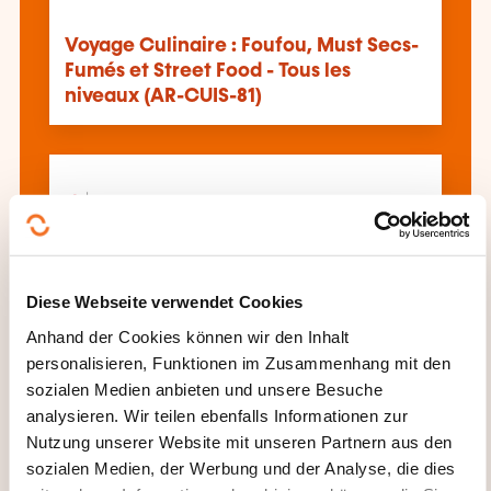
Voyage Culinaire : Foufou, Must Secs-
Fumés et Street Food - Tous les
niveaux (AR-CUIS-81)
Cuisine de Base : Techniques
Diese Webseite verwendet Cookies
Essentielles et Recettes du Quotidien -
Anhand der Cookies können wir den Inhalt
Débutant (AR-CUIS-74)
personalisieren, Funktionen im Zusammenhang mit den
sozialen Medien anbieten und unsere Besuche
analysieren. Wir teilen ebenfalls Informationen zur
Alle Weiterbildungen anzeigen
Nutzung unserer Website mit unseren Partnern aus den
sozialen Medien, der Werbung und der Analyse, die dies