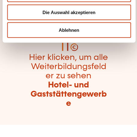
gorien
w
Die Auswahl akzeptieren
a
zurückzugelangen
h
l
Ablehnen
Hier klicken, um alle
Weiterbildungsfeld
er zu sehen
Hotel- und
Gaststättengewerb
e