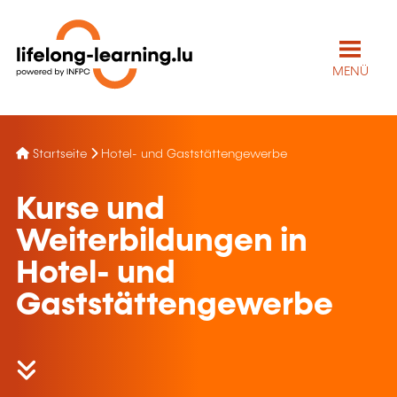
MENÜ
Startseite
Hotel- und Gaststättengewerbe
Kurse und
Weiterbildungen in
Hotel- und
Gaststättengewerbe