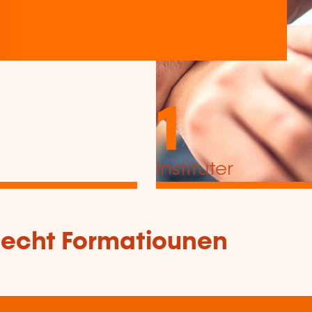
1
Instituter
tlecht Formatiounen