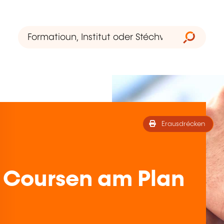
Erausdrécken
 Coursen am Plan