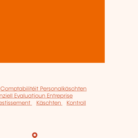
Comptabilitéit Personalkäschten
nziell Evaluatioun Entreprise
vestissement
Käschten
Kontroll