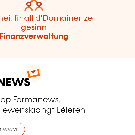
hei, fir all d'Domainer ze
gesinn
Finanzverwaltung
 op Formanews,
liewenslaangt Léieren
riwwer