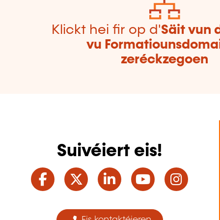
Klickt hei fir op d'
Säit vun 
vu Formatiounsdoma
zeréckzegoen
Suivéiert eis!
Facebook
Twitter
LinkedIn
YouTube
Ins