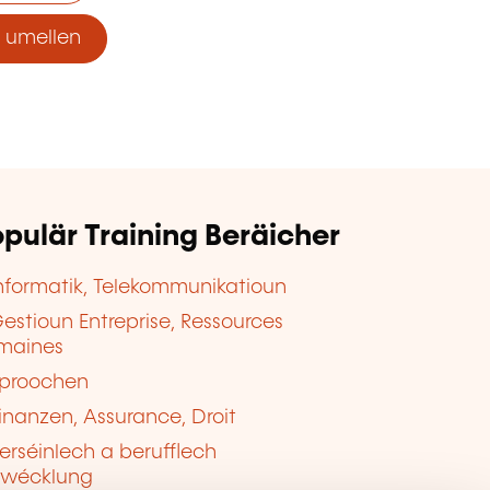
umellen
pulär Training Beräicher
nformatik, Telekommunikatioun
estioun Entreprise, Ressources
maines
proochen
inanzen, Assurance, Droit
erséinlech a berufflech
twécklung