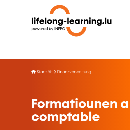
Startsäit
Finanzverwaltung
Formatiounen a
comptable