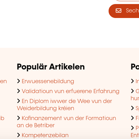
Sech 
Populär Artikelen
Po
hen
Erwuessenebildung
I
Validatioun vun erfuerene Erfahrung
G
hu
En Diplom iwwer de Wee vun der
Weiderbildung kréien
S
ib
Kofinanzement vun der Formatioun
F
an de Betriber
P
Kompetenzebilan
En