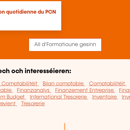
tion quotidienne du PCN
All d'Formatioune gesinn
ech och interesséieren:
 Comptabilitéit
Bilan comptable
Comptabilitéit
table
Finanzanalys
Finanzement Entreprise
Fina
um Budget
International Tresorerie
Inventaire
In
 revient
Tresorerie