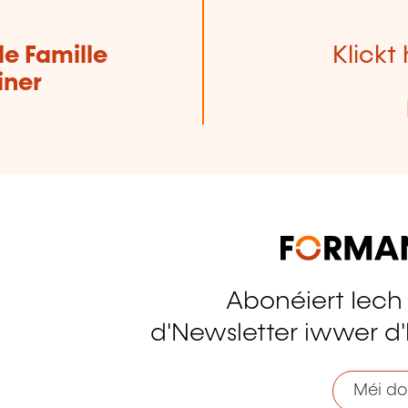
de Famille
Klickt 
iner
Abonéiert Iech
tagram
d'Newsletter iwwer d'
Méi do