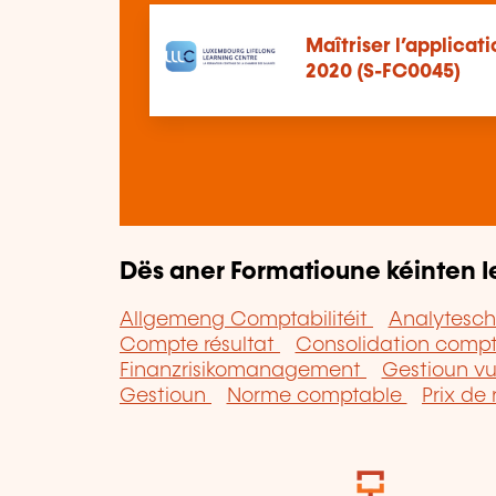
Maîtriser l’applica
2020 (S-FC0045)
Dës aner Formatioune kéinten I
Allgemeng Comptabilitéit
Analytesch
Compte résultat
Consolidation comp
Finanzrisikomanagement
Gestioun v
Gestioun
Norme comptable
Prix de