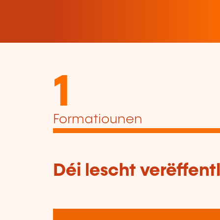
1
Formatiounen
Déi lescht verëffen