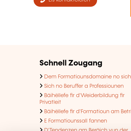
Eis kontaktéieren
Schnell Zougang
Dem Formatiounsdomaine no sic
Sich no Beruffer a Professiounen
Bäihëllefe fir d'Weiderbildung fir
Privatleit
Bäihëllefe fir d'Formatioun am Betr
E Formatiounssall fannen
D'Tendenzen am Beräich vun der