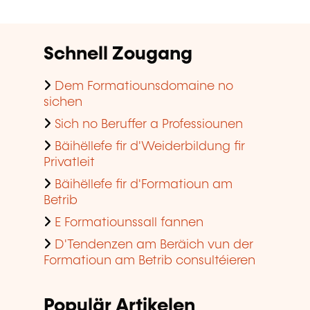
Schnell Zougang
Dem Formatiounsdomaine no
sichen
Sich no Beruffer a Professiounen
Bäihëllefe fir d'Weiderbildung fir
Privatleit
Bäihëllefe fir d'Formatioun am
Betrib
E Formatiounssall fannen
D'Tendenzen am Beräich vun der
Formatioun am Betrib consultéieren
Populär Artikelen