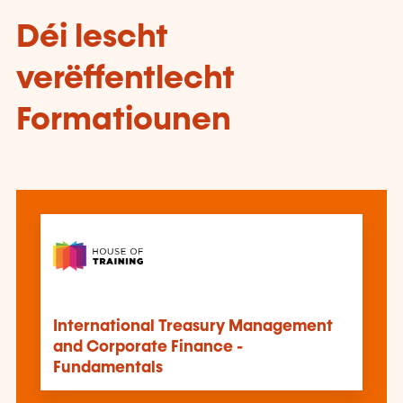
Déi lescht
verëffentlecht
Formatiounen
International Treasury Management
and Corporate Finance -
Fundamentals