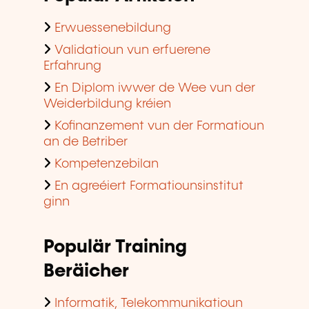
Erwuessenebildung
Validatioun vun erfuerene
Erfahrung
En Diplom iwwer de Wee vun der
Weiderbildung kréien
Kofinanzement vun der Formatioun
an de Betriber
Kompetenzebilan
En agreéiert Formatiounsinstitut
ginn
Populär Training
Beräicher
Informatik, Telekommunikatioun