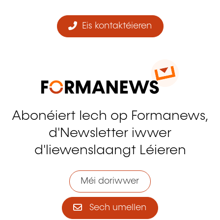
Eis kontaktéieren
Abonéiert Iech op Formanews,
d'Newsletter iwwer
d'liewenslaangt Léieren
Méi doriwwer
Sech umellen