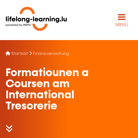
MENÜ
Startsäit
Finanzverwaltung
Formatiounen a
Coursen am
International
Tresorerie