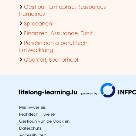
Gestioun Entreprise, Ressources
humaines
Sproochen
Finanzen, Assurance, Droit
Perséinlech a berufflech
Entwécklung
Qualitéit, Sécherheet
Méi iwwer eis
Rechtlech Hiweiser
Gestioun vun de Cookien
Dateschutz
Accessibilitéit