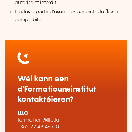
autorise et interdit.
Etudes à partir d’exemples concrets de flux à
comptabiliser.
Wéi kann een
d'Formatiounsinstitut
kontaktéieren?
LLLC
formation@lllc.lu
+352 27 49 46 00