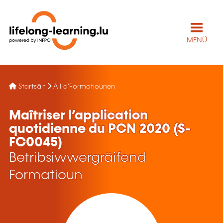
MENÜ
Startsäit
All d'Formatiounen
Maîtriser l’application
quotidienne du PCN 2020 (S-
FC0045)
Betribsiwwergräifend
Formatioun