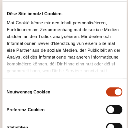
Le calcul et la
comptabilisation des
Dëse Site benotzt Cookien.
impôts sur le bénéfice et
Mat Cookië kënne mir den Inhalt personaliséieren,
sur la fortune (C2018)
Funktiounen am Zesummenhang mat de soziale Medien
ubidden an den Trafick analyséieren. Mir deelen och
Informatiounen iwwer d'Benotzung vun eisem Site mat
BLENDED-LEARNING
eise Partner aus de soziale Medien, der Publicitéit an der
Analys, déi dës Informatioune mat aneren Informatioune
Finanzverwaltung -
kombinéiere kënnen, déi Dir hinne ginn hutt oder déi si
Comptabilitéit - Allgemeng
gesammelt hunn, wou Dir hir Servicer benotzt hutt.
Comptabilitéit - Compte
résultat
C
Noutwenneg Cookien
28.09.2026
o
n
s
Preferenz-Cookien
e
n
t
Statistiken