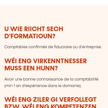
travail, des processus et des technologies, voire
des aptitudes sociales, en constante évolution,
et ce pour sécuriser au maximum leurs
parcours professionnels. Le LLLC propose une
panoplie importante de formations: des cours
U WIE RIICHT SECH
du soir; des séminaires, qui peuvent être
D'FORMATIOUN?
adaptés sur mesure selon les besoins des
entreprises; des formations universitaires; des
Comptables confirmés de fiduciaire ou d’entreprise.
formations spécialisées; des formations pour
seniors; des certifications professionnelles.
WÉI ENG VIRKENNTNESSER
MUSS EEN HUNN?
Avoir une bonne connaissance de la comptabilité
(min 1 an d’expérience dans le domaine).
WÉI ENG ZILER GI VERFOLLEGT
BZW. WÉI ENG KOMPETENZEN