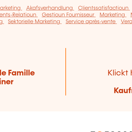
arketing
Akafsverhandlung
Clientssatisfactioun
ients-Relatioun
Gestioun Fournisseur
Marketing
ng
Sektorielle Marketing
Service après-vente
Vera
de Famille
Klickt 
iner
Kauf