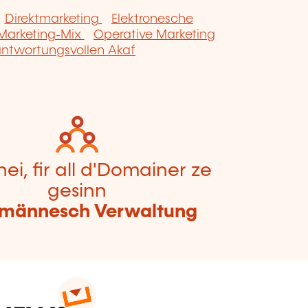
Direktmarketing
Elektronesche
Marketing-Mix
Operative Marketing
ntwortungsvollen Akaf
hei, fir all d'Domainer ze
gesinn
männesch Verwaltung