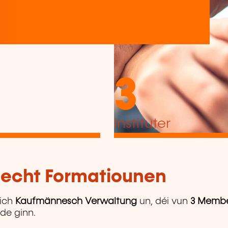
3
Instituter
tlecht Formatiounen
ich
Kaufmännesch Verwaltung
un, déi vun
3 Membe
ede ginn.