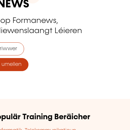
 op Formanews,
liewenslaangt Léieren
riwwer
umellen
pulär Training Beräicher