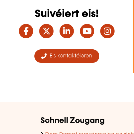
Suivéiert eis!
Facebook
Twitter
LinkedIn
YouTube
Ins
Eis kontaktéieren
Schnell Zougang