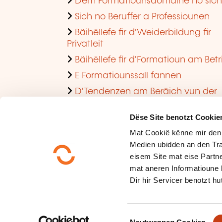
Dem Formatiounsdomaine no sic
Sich no Beruffer a Professiounen
Bäihëllefe fir d'Weiderbildung fir
Privatleit
Bäihëllefe fir d'Formatioun am Betr
E Formatiounssall fannen
D'Tendenzen am Beräich vun der
Formatioun am Betrib consultéieren
Dëse Site benotzt Cookie
Mat Cookië kënne mir den
Medien ubidden an den Tra
eisem Site mat eise Partne
mat aneren Informatioune 
Dir hir Servicer benotzt hut
Méi iwwer eis
Dateschutz
C
Plang vum Site