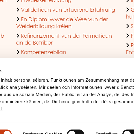
hen
Erwuessenebildung
I
Validatioun vun erfuerene Erfahrung
G
hu
En Diplom iwwer de Wee vun der
Weiderbildung kréien
S
ib
Kofinanzement vun der Formatioun
F
an de Betriber
P
Kompetenzebilan
En
En agreéiert Formatiounsinstitut ginn
Q
n.
 Inhalt personaliséieren, Funktiounen am Zesummenhang mat de
fick analyséieren. Mir deelen och Informatiounen iwwer d'Beno
r aus de soziale Medien, der Publicitéit an der Analys, déi dës 
kombinéiere kënnen, déi Dir hinne ginn hutt oder déi si gesamme
t.
Rechtlech Hiweiser
Ges
Accessibilitéit
Mës