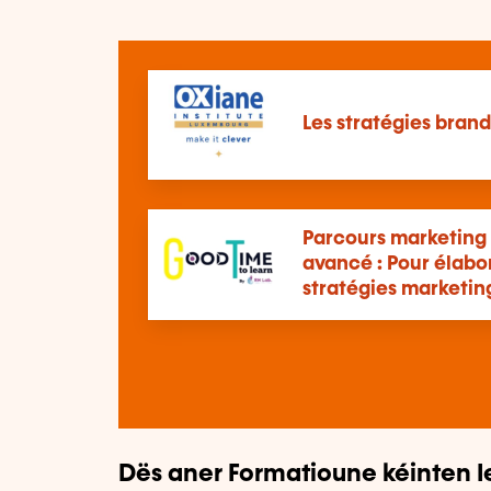
Les stratégies bran
Parcours marketing
avancé : Pour élabo
stratégies marketi
Dës aner Formatioune kéinten I