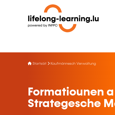
Startsäit
Kaufmännesch Verwaltung
Formatiounen a
Strategesche M