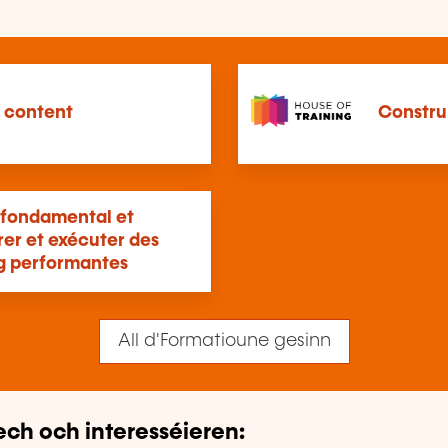
d content
Constru
 fondamental et
rer et exécuter des
ng performantes
All d'Formatioune gesinn
ech och interesséieren: