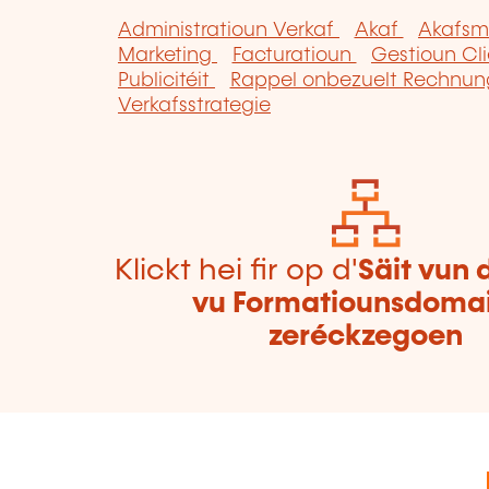
Administratioun Verkaf
Akaf
Akafsm
Marketing
Facturatioun
Gestioun Cl
Publicitéit
Rappel onbezuelt Rechnu
Verkafsstrategie
Klickt hei fir op d'
Säit vun 
vu Formatiounsdoma
zeréckzegoen