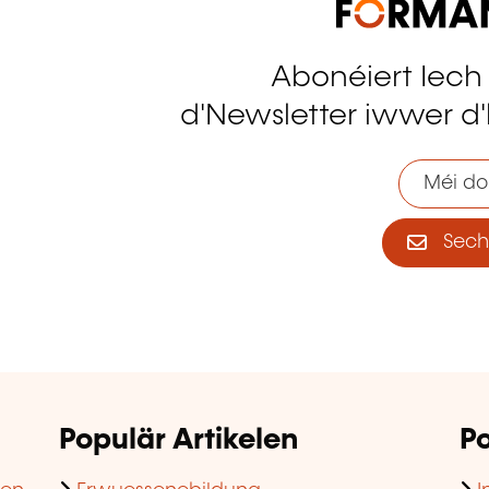
Abonéiert Iech
tagram
d'Newsletter iwwer d'
Méi do
Sech 
Populär Artikelen
Po