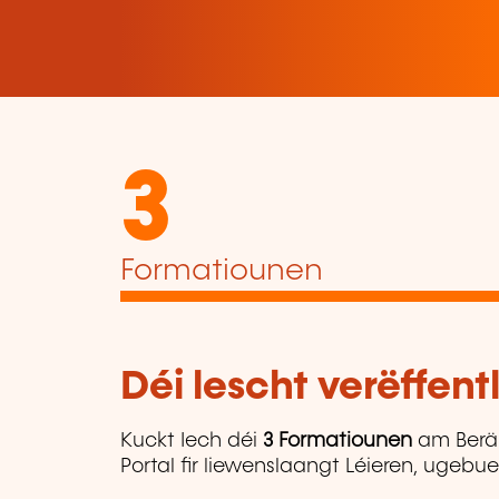
3
Formatiounen
Déi lescht verëffen
Kuckt Iech déi
3 Formatiounen
am Berä
Portal fir liewenslaangt Léieren, ugebu