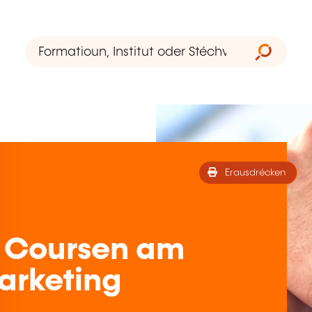
Erausdrécken
 Coursen am
arketing