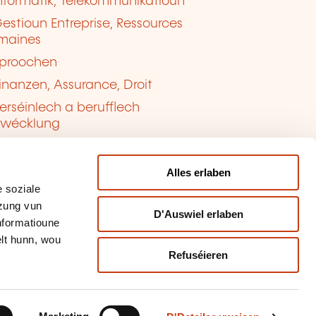
nformatik, Telekommunikatioun
estioun Entreprise, Ressources
maines
proochen
inanzen, Assurance, Droit
erséinlech a berufflech
twécklung
ualitéit, Sécherheet
Alles erlaben
 soziale
tzung vun
D'Auswiel erlaben
Informatioune
lt hunn, wou
Refuséieren
tioun vun de Cookien
sbrauch mellen