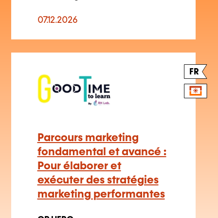
Parcours marketing
fondamental et avancé :
Pour élaborer et
exécuter des stratégies
marketing performantes
OP UFRO
Kaufmännesch Verwaltung
–
Marketing
–
Strategesche
Marketing
Dëse Site benotzt Cookien.
Mat Cookië kënne mir den Inhalt personaliséieren,
Funktiounen am Zesummenhang mat de soziale Medien
ubidden an den Trafick analyséieren. Mir deelen och
Informatiounen iwwer d'Benotzung vun eisem Site mat