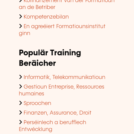
Beräicher
Informatik, Telekommunikatioun
Gestioun Entreprise, Ressources
humaines
Sproochen
Finanzen, Assurance, Droit
Perséinlech a berufflech
Entwécklung
Qualitéit, Sécherheet
Méi iwwer eis
Rechtlech Hiweiser