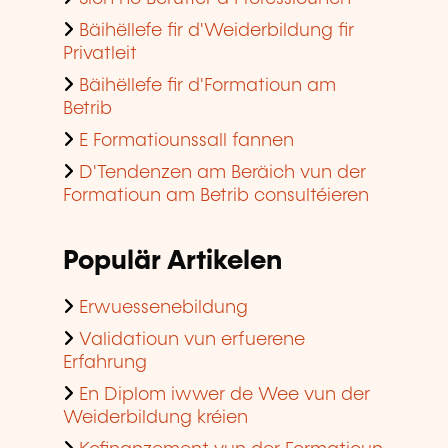
Populär Artikelen
Erwuessenebildung
Validatioun vun erfuerene
Erfahrung
En Diplom iwwer de Wee vun der
Weiderbildung kréien
Kofinanzement vun der Formatioun
an de Betriber
Kompetenzebilan
En agreéiert Formatiounsinstitut
ginn
Populär Training