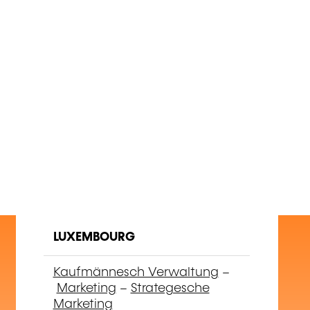
Construire un planning
de publication
LUXEMBOURG
Kaufmännesch Verwaltung
–
Marketing
–
Strategesche
Marketing
07.12.2026
FR