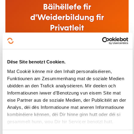
Bäihëllefe fir d'Formatioun
am Betrib
Méi doriwwer
Suivéiert eis!