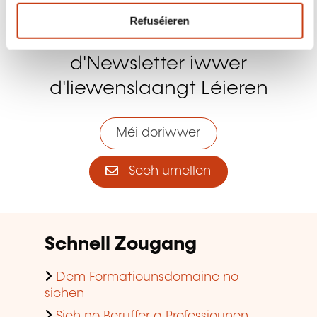
Sech umellen
Schnell Zougang
Dem Formatiounsdomaine no
sichen
Sich no Beruffer a Professiounen
Bäihëllefe fir d'Weiderbildung fir
Privatleit
Bäihëllefe fir d'Formatioun am
Betrib
E Formatiounssall fannen
D'Tendenzen am Beräich vun der
Formatioun am Betrib consultéieren