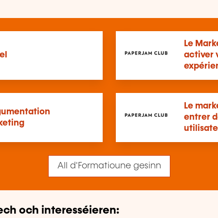
Le Mark
el
activer
expérie
Le mark
rgumentation
entrer d
keting
utilisat
All d'Formatioune gesinn
ech och interesséieren: