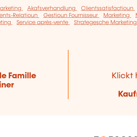
arketing
Akafsverhandlung
Clientssatisfactioun
ients-Relatioun
Gestioun Fournisseur
Marketing
eting
Service après-vente
Strategesche Marketin
de Famille
Klickt 
iner
Kauf