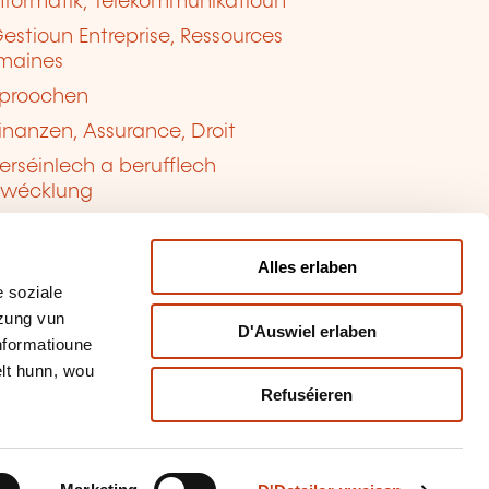
nformatik, Telekommunikatioun
estioun Entreprise, Ressources
maines
proochen
inanzen, Assurance, Droit
erséinlech a berufflech
twécklung
ualitéit, Sécherheet
Alles erlaben
 soziale
tzung vun
D'Auswiel erlaben
Informatioune
lt hunn, wou
Refuséieren
tioun vun de Cookien
sbrauch mellen