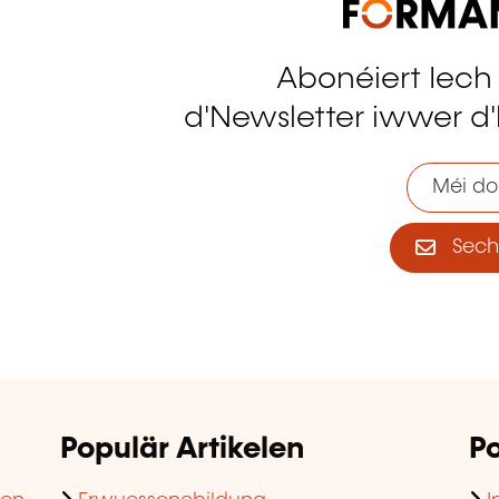
Abonéiert Iech
tagram
d'Newsletter iwwer d'
Méi do
Sech 
Populär Artikelen
Po