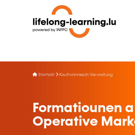
Startsäit
Kaufmännesch Verwaltung
Formatiounen a
Operative Mark