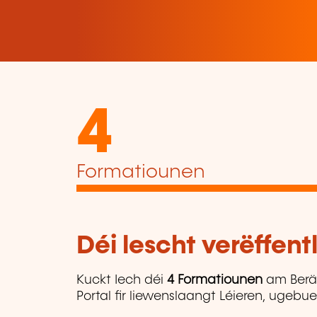
4
Formatiounen
Déi lescht verëffen
Kuckt Iech déi
4 Formatiounen
am Berä
Portal fir liewenslaangt Léieren, ugebu