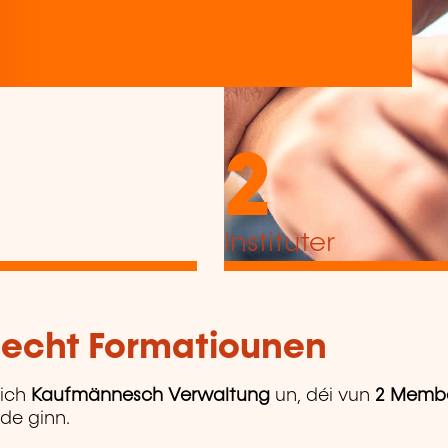
2
Instituter
tlecht Formatiounen
ich
Kaufmännesch Verwaltung
un, déi vun
2 Membe
ede ginn.