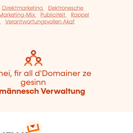
Direktmarketing
Elektronesche
Marketing-Mix
Publicitéit
Rappel
g
Verantwortungsvollen Akaf
hei, fir all d'Domainer ze
gesinn
männesch Verwaltung