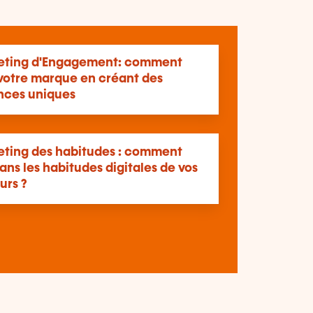
eting d'Engagement: comment
 votre marque en créant des
nces uniques
eting des habitudes : comment
ans les habitudes digitales de vos
eurs ?