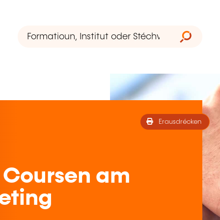
Erausdrécken
 Coursen am
eting