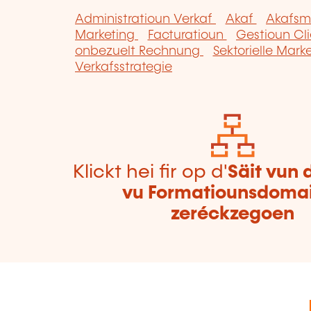
Administratioun Verkaf
Akaf
Akafsm
Marketing
Facturatioun
Gestioun Cl
onbezuelt Rechnung
Sektorielle Mark
Verkafsstrategie
Klickt hei fir op d'
Säit vun 
vu Formatiounsdoma
zeréckzegoen