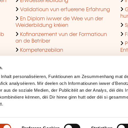
hen
Erwuessenebildung
I
Validatioun vun erfuerene Erfahrung
G
hu
En Diplom iwwer de Wee vun der
Weiderbildung kréien
S
ib
Kofinanzement vun der Formatioun
F
an de Betriber
P
Kompetenzebilan
En
En agreéiert Formatiounsinstitut ginn
Q
n.
 Inhalt personaliséieren, Funktiounen am Zesummenhang mat de
fick analyséieren. Mir deelen och Informatiounen iwwer d'Beno
r aus de soziale Medien, der Publicitéit an der Analys, déi dës 
kombinéiere kënnen, déi Dir hinne ginn hutt oder déi si gesamme
t.
Rechtlech Hiweiser
Ges
Accessibilitéit
Mës