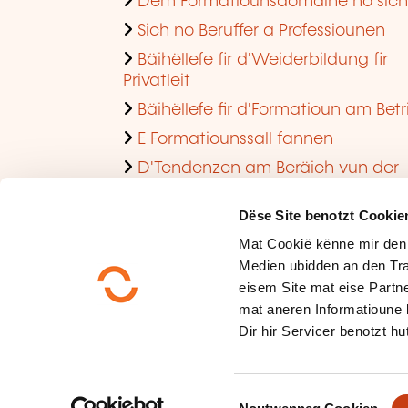
Dem Formatiounsdomaine no sic
Sich no Beruffer a Professiounen
Bäihëllefe fir d'Weiderbildung fir
Privatleit
Bäihëllefe fir d'Formatioun am Betr
E Formatiounssall fannen
D'Tendenzen am Beräich vun der
Formatioun am Betrib consultéieren
Dëse Site benotzt Cookie
Mat Cookië kënne mir den
Medien ubidden an den Tra
eisem Site mat eise Partne
mat aneren Informatioune 
Dir hir Servicer benotzt hut
Méi iwwer eis
Dateschutz
C
Plang vum Site