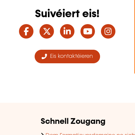
Suivéiert eis!
Facebook
Twitter
LinkedIn
YouTube
Ins
Eis kontaktéieren
Schnell Zougang