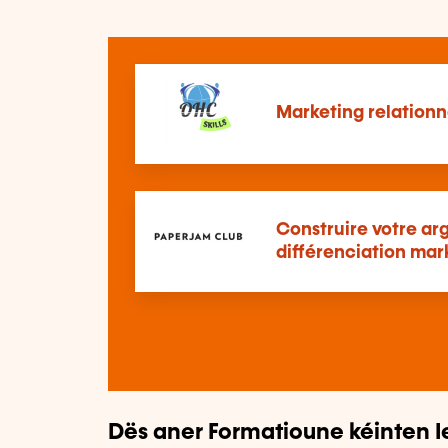
Marketing relationn
Construire votre a
différenciation mar
Dës aner Formatioune kéinten I