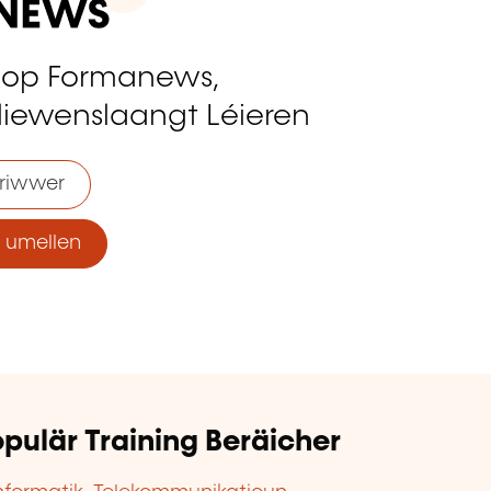
 op Formanews,
liewenslaangt Léieren
riwwer
umellen
pulär Training Beräicher