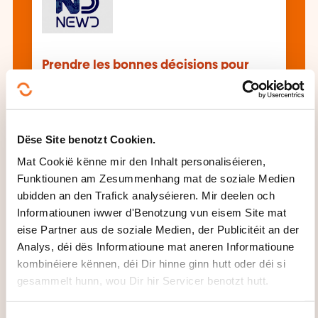
Prendre les bonnes décisions pour
développer son activité
All d'Formatioune gesinn
Dëse Site benotzt Cookien.
Mat Cookië kënne mir den Inhalt personaliséieren,
Funktiounen am Zesummenhang mat de soziale Medien
ubidden an den Trafick analyséieren. Mir deelen och
Dës aner Formatioune kéinten Iech och
Informatiounen iwwer d'Benotzung vun eisem Site mat
interesséieren:
eise Partner aus de soziale Medien, der Publicitéit an der
Aarbechtskoordinatioun
Audit Entreprise
Analys, déi dës Informatioune mat aneren Informatioune
Betribsplanung
Change Management
kombinéiere kënnen, déi Dir hinne ginn hutt oder déi si
Conseil d'administration
Entscheedungen
gesammelt hunn, wou Dir hir Servicer benotzt hutt.
huelen
Fuerschung Entwécklung
Gestioun
Handwierksbetrib
Gestioun PME PMI