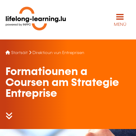
MENÜ
Startsäit
Direktioun vun Entreprisen
Formatiounen a
Coursen am Strategie
Entreprise