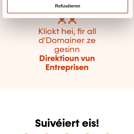
Refuséieren
Klickt hei, fir all
d'Domainer ze
gesinn
Direktioun vun
Entreprisen
Suivéiert eis!