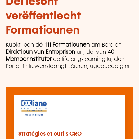
Déi lescht
verëffentlecht
Formatiounen
Kuckt Iech déi
111 Formatiounen
am Beräich
Direktioun vun Entreprisen
un, déi vun
40
Memberinstituter
op lifelong-learning.lu, dem
Portal fir liewenslaangt Léieren, ugebuede ginn.
Stratégies et outils CRO