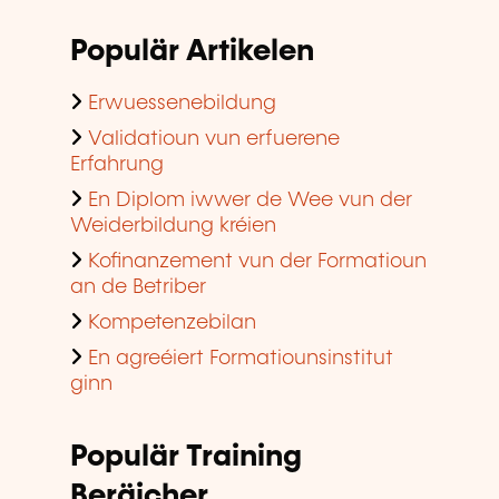
Populär Artikelen
Erwuessenebildung
Validatioun vun erfuerene
Erfahrung
En Diplom iwwer de Wee vun der
Weiderbildung kréien
Kofinanzement vun der Formatioun
an de Betriber
Kompetenzebilan
En agreéiert Formatiounsinstitut
ginn
Populär Training
Beräicher