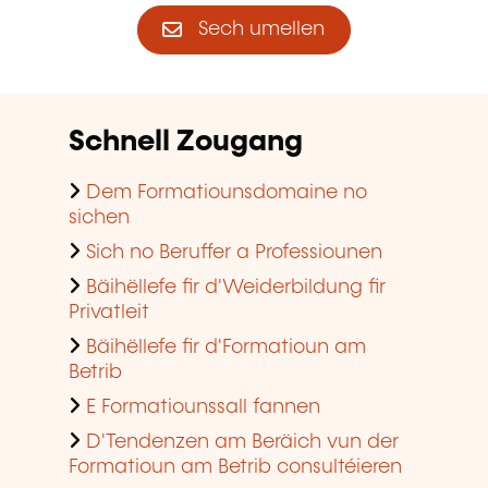
Sech umellen
Schnell Zougang
Dem Formatiounsdomaine no
sichen
Sich no Beruffer a Professiounen
Bäihëllefe fir d'Weiderbildung fir
Privatleit
Bäihëllefe fir d'Formatioun am
Betrib
E Formatiounssall fannen
D'Tendenzen am Beräich vun der
Formatioun am Betrib consultéieren