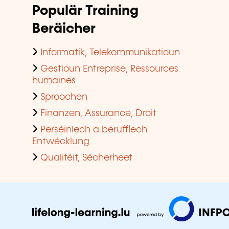
Populär Training
Beräicher
Informatik, Telekommunikatioun
Gestioun Entreprise, Ressources
humaines
Sproochen
Finanzen, Assurance, Droit
Perséinlech a berufflech
Entwécklung
Qualitéit, Sécherheet