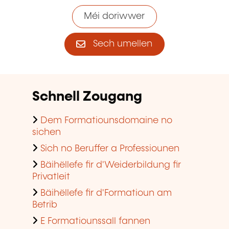
Méi doriwwer
Sech umellen
Schnell Zougang
Dem Formatiounsdomaine no
sichen
Sich no Beruffer a Professiounen
Bäihëllefe fir d'Weiderbildung fir
Privatleit
Bäihëllefe fir d'Formatioun am
Betrib
E Formatiounssall fannen