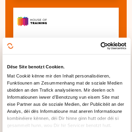
Programme International de
Formation en Evaluation (PIFED)
Dëse Site benotzt Cookien.
All d'Formatioune gesinn
Mat Cookië kënne mir den Inhalt personaliséieren,
Funktiounen am Zesummenhang mat de soziale Medien
ubidden an den Trafick analyséieren. Mir deelen och
Informatiounen iwwer d'Benotzung vun eisem Site mat
Dës aner Formatioune kéinten Iech och
eise Partner aus de soziale Medien, der Publicitéit an der
interesséieren:
Analys, déi dës Informatioune mat aneren Informatioune
Aarbechtskoordinatioun
Audit Entreprise
kombinéiere kënnen, déi Dir hinne ginn hutt oder déi si
Betribsplanung
Change Management
gesammelt hunn, wou Dir hir Servicer benotzt hutt.
Conseil d'administration
Entscheedungen