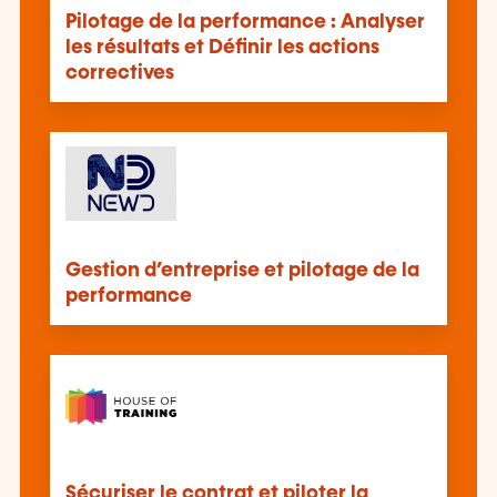
Pilotage de la performance : Analyser
les résultats et Définir les actions
correctives
Gestion d’entreprise et pilotage de la
performance
Sécuriser le contrat et piloter la