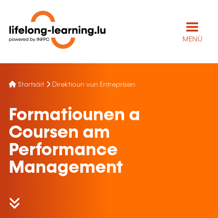
MENÜ
Startsäit
Direktioun vun Entreprisen
Formatiounen a
Coursen am
Performance
Management