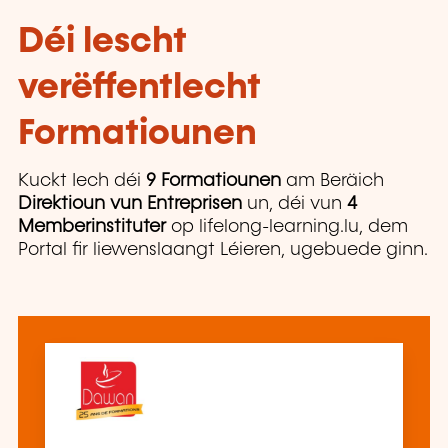
Déi lescht
verëffentlecht
Formatiounen
Kuckt Iech déi
9 Formatiounen
am Beräich
Direktioun vun Entreprisen
un, déi vun
4
Memberinstituter
op lifelong-learning.lu, dem
Portal fir liewenslaangt Léieren, ugebuede ginn.