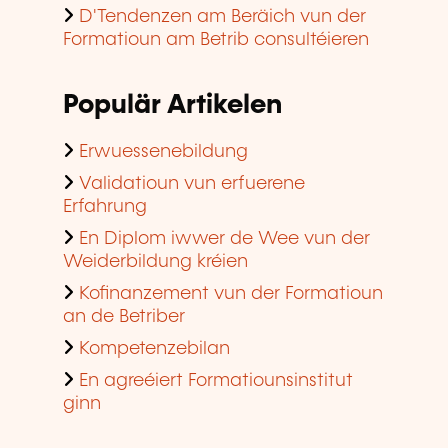
D'Tendenzen am Beräich vun der
Formatioun am Betrib consultéieren
Populär Artikelen
Erwuessenebildung
Validatioun vun erfuerene
Erfahrung
En Diplom iwwer de Wee vun der
Weiderbildung kréien
Kofinanzement vun der Formatioun
an de Betriber
Kompetenzebilan
En agreéiert Formatiounsinstitut
ginn