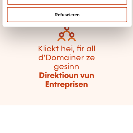
er zeréckzegoen
Refuséieren
Klickt hei, fir all
d'Domainer ze
gesinn
Direktioun vun
Entreprisen