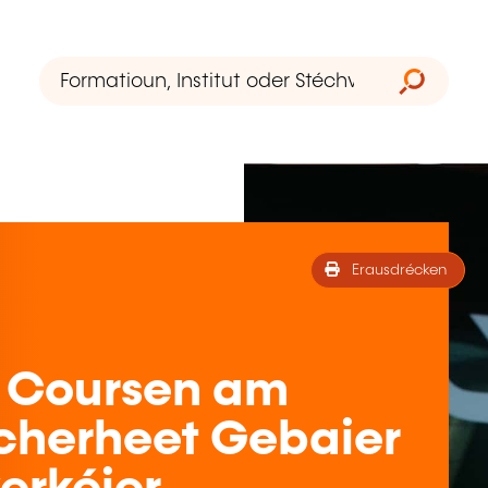
Erausdrécken
 Coursen am
écherheet Gebaier