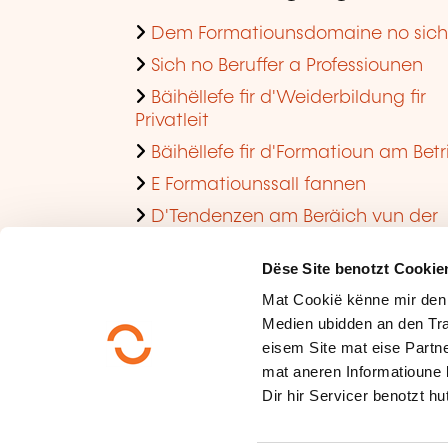
Dem Formatiounsdomaine no sic
Sich no Beruffer a Professiounen
Bäihëllefe fir d'Weiderbildung fir
Privatleit
Bäihëllefe fir d'Formatioun am Betr
E Formatiounssall fannen
D'Tendenzen am Beräich vun der
Formatioun am Betrib consultéieren
Dëse Site benotzt Cookie
Mat Cookië kënne mir den
Medien ubidden an den Tra
eisem Site mat eise Partne
mat aneren Informatioune 
Dir hir Servicer benotzt hut
Méi iwwer eis