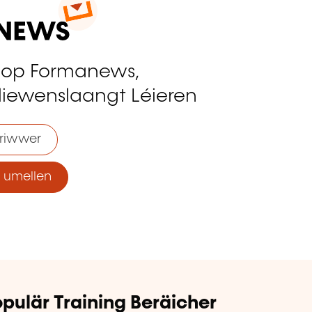
 op Formanews,
liewenslaangt Léieren
riwwer
umellen
pulär Training Beräicher