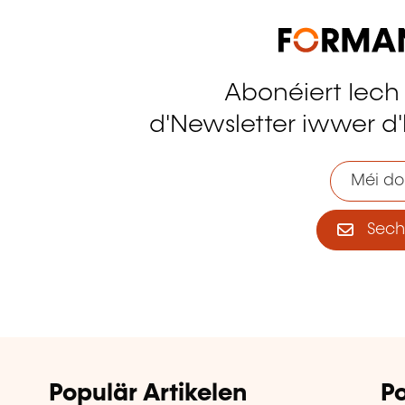
Abonéiert Iech
tagram
d'Newsletter iwwer d'
Méi do
Sech 
Populär Artikelen
Po