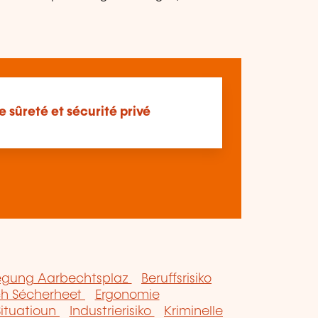
 sûreté et sécurité privé
egung Aarbechtsplaz
Beruffsrisiko
ch Sécherheet
Ergonomie
Situatioun
Industrierisiko
Kriminelle