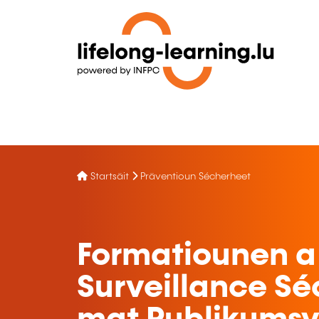
Startsäit
Präventioun Sécherheet
Formatiounen a
Surveillance S