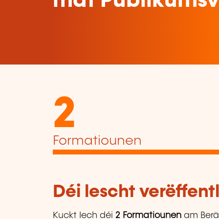
mat Publikumsv
2
Formatiounen
Déi lescht verëffen
Kuckt Iech déi
2 Formatiounen
am Berä