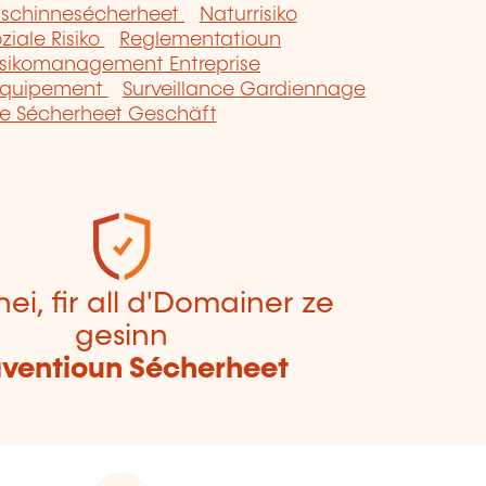
schinnesécherheet
Naturrisiko
ziale Risiko
Reglementatioun
isikomanagement Entreprise
equipement
Surveillance Gardiennage
ce Sécherheet Geschäft
hei, fir all d'Domainer ze
gesinn
äventioun Sécherheet