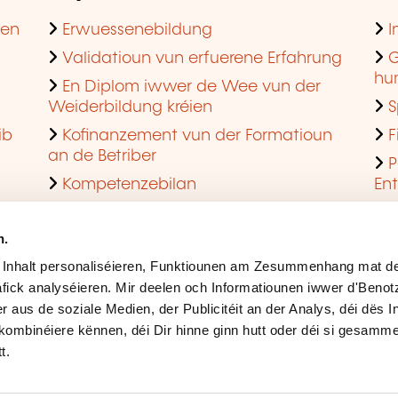
hen
Erwuessenebildung
I
Validatioun vun erfuerene Erfahrung
G
hu
En Diplom iwwer de Wee vun der
Weiderbildung kréien
S
ib
Kofinanzement vun der Formatioun
F
an de Betriber
P
Kompetenzebilan
En
En agreéiert Formatiounsinstitut ginn
Q
n.
 Inhalt personaliséieren, Funktiounen am Zesummenhang mat de
fick analyséieren. Mir deelen och Informatiounen iwwer d'Beno
r aus de soziale Medien, der Publicitéit an der Analys, déi dës 
kombinéiere kënnen, déi Dir hinne ginn hutt oder déi si gesamme
t.
Rechtlech Hiweiser
Ges