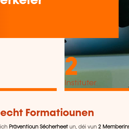
erkéier
2
Instituter
tlecht Formatiounen
ich
Präventioun Sécherheet
un, déi vun
2 Memberins