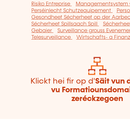
Risiko Entreprise
Managementsystem G
Perséinlecht Schutzequipement
Pers
Gesondheet Sécherheet op der Aarbe
Sécherheet Spillsaach Spill
Sécherhe
Gebaier
Surveillance grouss Eveneme
Telesurveillance
Wirtschafts- a Finanz
Klickt hei fir op d'
Säit vun 
vu Formatiounsdoma
zeréckzegoen