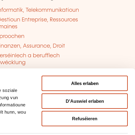
nformatik, Telekommunikatioun
estioun Entreprise, Ressources
maines
proochen
inanzen, Assurance, Droit
erséinlech a berufflech
twécklung
ualitéit, Sécherheet
Alles erlaben
 soziale
tzung vun
D'Auswiel erlaben
Informatioune
lt hunn, wou
Refuséieren
tioun vun de Cookien