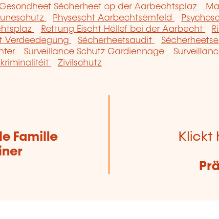
esondheet Sécherheet op der Aarbechtsplaz
Ma
ouneschutz
Physescht Aarbechtsëmfeld
Psychoso
chtsplaz
Rettung Eischt Hëllef bei der Aarbecht
R
et Verdeedegung
Sécherheetsaudit
Sécherheets
nter
Surveillance Schutz Gardiennage
Surveillan
kriminalitéit
Zivilschutz
de Famille
Klickt 
iner
Pr