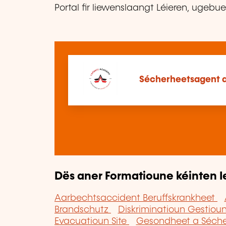
Portal fir liewenslaangt Léieren, ugebu
Sécherheetsagent 
Dës aner Formatioune kéinten I
Aarbechtsaccident Beruffskrankheet
Brandschutz
Diskriminatioun Gestioun
Evacuatioun Site
Gesondheet a Séche