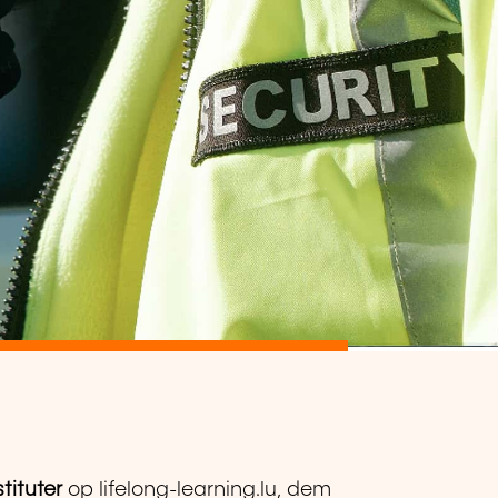
tituter
op lifelong-learning.lu, dem