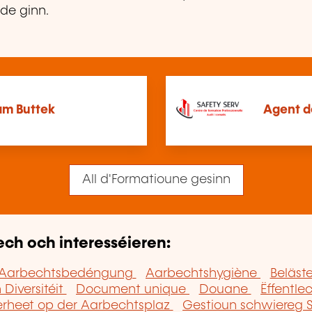
ede ginn.
am Buttek
Agent de
All d'Formatioune gesinn
ech och interesséieren:
Aarbechtsbedéngung
Aarbechtshygiène
Beläst
 Diversitéit
Document unique
Douane
Ëffentle
rheet op der Aarbechtsplaz
Gestioun schwiereg 