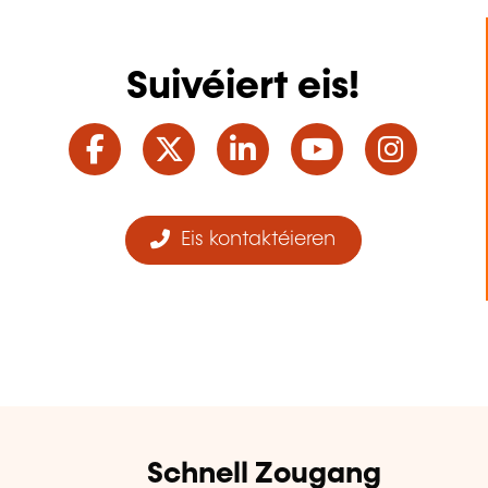
Suivéiert eis!
Facebook
Twitter
LinkedIn
YouTube
Ins
Eis kontaktéieren
Schnell Zougang