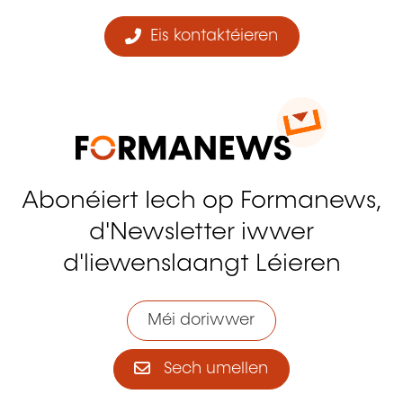
Eis kontaktéieren
Abonéiert Iech op Formanews,
d'Newsletter iwwer
d'liewenslaangt Léieren
Méi doriwwer
Sech umellen