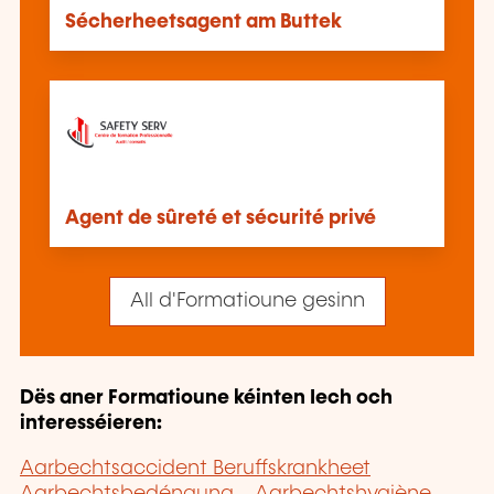
Sécherheetsagent am Buttek
Agent de sûreté et sécurité privé
All d'Formatioune gesinn
Dës aner Formatioune kéinten Iech och
interesséieren:
Aarbechtsaccident Beruffskrankheet
Aarbechtsbedéngung
Aarbechtshygiène