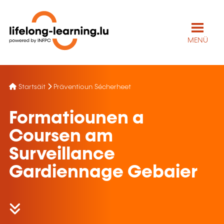
MENÜ
Startsäit
Präventioun Sécherheet
Formatiounen a
Coursen am
Surveillance
Gardiennage Gebaier