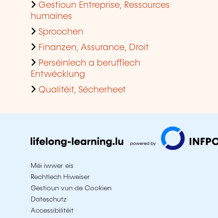
Gestioun Entreprise, Ressources
humaines
Sproochen
Finanzen, Assurance, Droit
Perséinlech a berufflech
Entwécklung
Qualitéit, Sécherheet
Méi iwwer eis
Rechtlech Hiweiser
Gestioun vun de Cookien
Dateschutz
Accessibilitéit