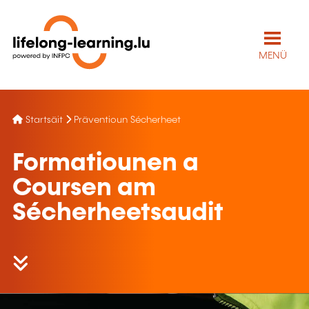
MENÜ
Startsäit
Präventioun Sécherheet
Formatiounen a
Coursen am
Sécherheetsaudit