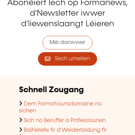
Abonéiert Iech op Formanews,
d'Newsletter iwwer
d'liewenslaangt Léieren
Méi doriwwer
Sech umellen
Schnell Zougang
Dem Formatiounsdomaine no
sichen
Sich no Beruffer a Professiounen
Bäihëllefe fir d'Weiderbildung fir