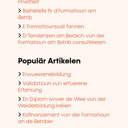
Privatleit
Bäihëllefe fir d'Formatioun am
Betrib
E Formatiounssall fannen
D'Tendenzen am Beräich vun der
Formatioun am Betrib consultéieren
Populär Artikelen
Erwuessenebildung
Validatioun vun erfuerene
Erfahrung
En Diplom iwwer de Wee vun der
Weiderbildung kréien
Kofinanzement vun der Formatioun
an de Betriber