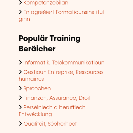
Kompetenzebilan
En agreéiert Formatiounsinstitut
ginn
Populär Training
Beräicher
Informatik, Telekommunikatioun
Gestioun Entreprise, Ressources
humaines
Sproochen
Finanzen, Assurance, Droit
Perséinlech a berufflech
Entwécklung
Qualitéit, Sécherheet