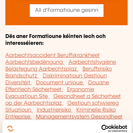
All d'Formatioune gesinn
Dës aner Formatioune kéinten Iech och
interesséieren:
Aarbechtsaccident Beruffskrankheet
Aarbechtsbedéngung
Aarbechtshygiène
Belästegung Aarbechtsplaz
Beruffsrisiko
Brandschutz
Diskriminatioun Gestioun
Diversitéit
Document unique
Douane
Ëffentlech Sécherheet
Ergonomie
Evacuatioun Site
Gesondheet a Sécherheet
op der Aarbechtsplaz
Gestioun schwiereg
Situatioun
Industrierisiko
Kriminelle Risiko
Entreprise
Managementsystem Gesondheet
Sécherheet op der Aarbechtsplaz
Maschinnesécherheet
Naturrisiko