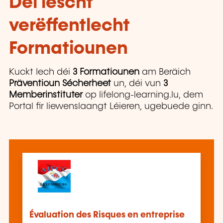
Déi lescht
verëffentlecht
Formatiounen
Kuckt Iech déi
3 Formatiounen
am Beräich
Präventioun Sécherheet
un, déi vun
3
Memberinstituter
op lifelong-learning.lu, dem
Portal fir liewenslaangt Léieren, ugebuede ginn.
Évaluation des Risques en entreprise