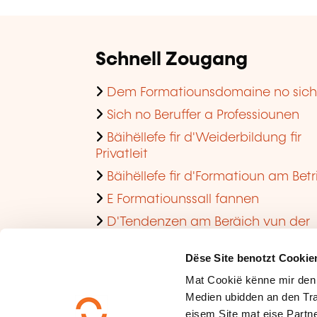
Schnell Zougang
Dem Formatiounsdomaine no sic
Sich no Beruffer a Professiounen
Bäihëllefe fir d'Weiderbildung fir
Privatleit
Bäihëllefe fir d'Formatioun am Betr
E Formatiounssall fannen
D'Tendenzen am Beräich vun der
Formatioun am Betrib consultéieren
Dëse Site benotzt Cookie
Mat Cookië kënne mir den
Medien ubidden an den Tra
eisem Site mat eise Partne