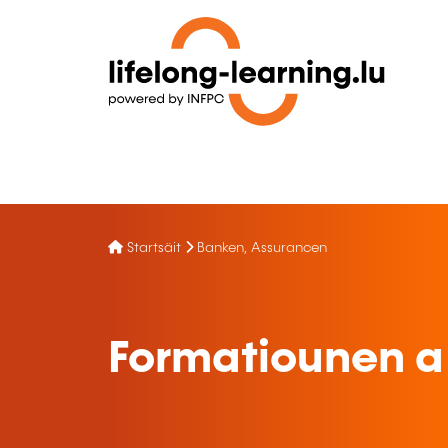
Startsäit
Banken, Assurancen
Formatiounen a