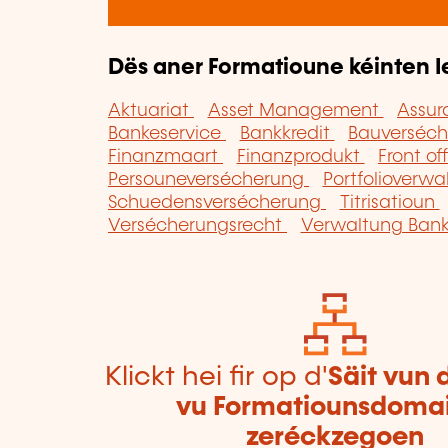
Dës aner Formatioune kéinten I
Aktuariat
Asset Management
Assu
Bankeservice
Bankkredit
Bauverséc
Finanzmaart
Finanzprodukt
Front of
Persouneversécherung
Portfolioverw
Schuedensversécherung
Titrisatioun
Versécherungsrecht
Verwaltung Bank
Klickt hei fir op d'
Säit vun 
vu Formatiounsdoma
zeréckzegoen