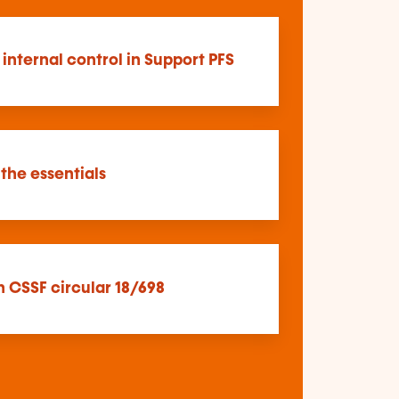
 internal control in Support PFS
: the essentials
n CSSF circular 18/698