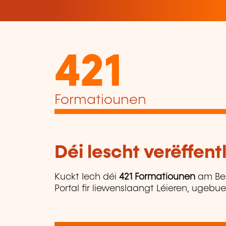
421
Formatiounen
Déi lescht verëffen
Kuckt Iech déi
421 Formatiounen
am Be
Portal fir liewenslaangt Léieren, ugebu