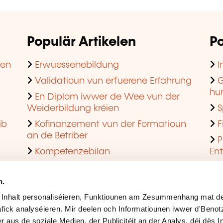
Populär Artikelen
Po
hen
Erwuessenebildung
I
Validatioun vun erfuerene Erfahrung
G
hu
En Diplom iwwer de Wee vun der
Weiderbildung kréien
S
ib
Kofinanzement vun der Formatioun
F
an de Betriber
P
Kompetenzebilan
En
En agreéiert Formatiounsinstitut ginn
Q
n.
 Inhalt personaliséieren, Funktiounen am Zesummenhang mat de
fick analyséieren. Mir deelen och Informatiounen iwwer d'Beno
r aus de soziale Medien, der Publicitéit an der Analys, déi dës 