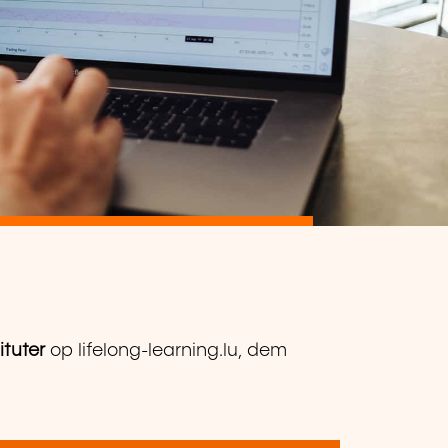
ituter
op lifelong-learning.lu, dem