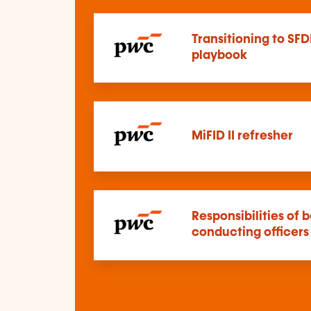
Transitioning to SFD
playbook
MiFID II refresher
Responsibilities of
conducting officers