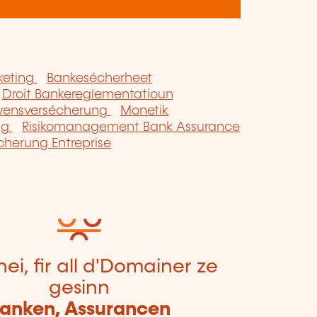
keting
Bankesécherheet
Droit Bankereglementatioun
wensversécherung
Monetik
ng
Risikomanagement Bank Assurance
cherung Entreprise
hei, fir all d'Domainer ze
gesinn
anken, Assurancen