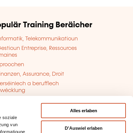
pulär Training Beräicher
nformatik, Telekommunikatioun
estioun Entreprise, Ressources
maines
proochen
inanzen, Assurance, Droit
erséinlech a berufflech
twécklung
ualitéit, Sécherheet
Alles erlaben
 soziale
tzung vun
D'Auswiel erlaben
Informatioune