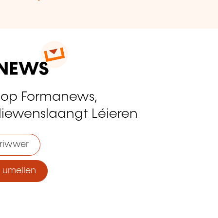
 op Formanews,
liewenslaangt Léieren
riwwer
umellen