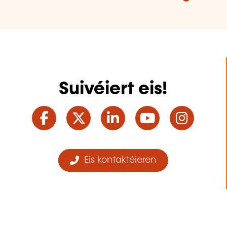
Suivéiert eis!
Facebook
Twitter
LinkedIn
YouTube
Ins
Eis kontaktéieren