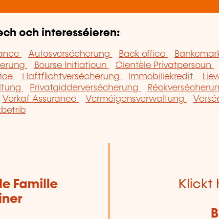
ech och interesséieren:
rance
Autosversécherung
Back office
Bankemar
herung
Bourse Initiatioun
Cientèle Privatpersoun
fice
Haftflichtversécherung
Immobiliekredit
Lie
altung
Privatgidderversécherung
Réckversécheru
Verkaf Assurance
Verméigensverwaltung
Versé
betrib
de Famille
Klickt 
iner
B