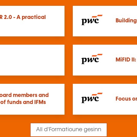
R 2.0 - A practical
Building
MiFID II
 board members and
Focus o
 of funds and IFMs
All d'Formatioune gesinn