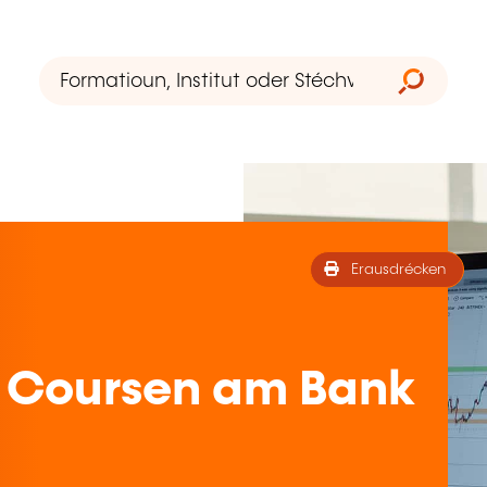
Erausdrécken
 Coursen am Bank