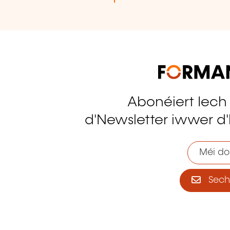
Abonéiert Iech
tagram
d'Newsletter iwwer d'
Méi do
Sech 