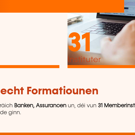
31
Instituter
tlecht Formatiounen
räich
Banken, Assurancen
un, déi vun
31 Memberinst
ede ginn.