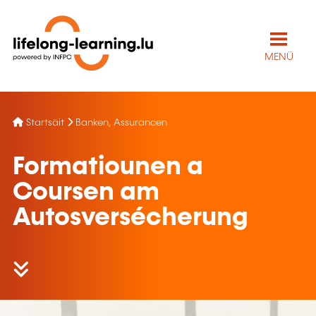
MENÜ
Startsäit
Banken, Assurancen
Formatiounen a
Coursen am
Autosversécherung