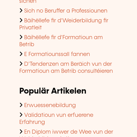
sichen
Sich no Beruffer a Professiounen
Bäihëllefe fir d'Weiderbildung fir
Privatleit
Bäihëllefe fir d'Formatioun am
Betrib
E Formatiounssall fannen
D'Tendenzen am Beräich vun der
Formatioun am Betrib consultéieren
Populär Artikelen
Erwuessenebildung
Validatioun vun erfuerene
Erfahrung
En Diplom iwwer de Wee vun der