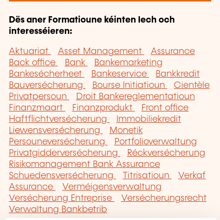
Dës aner Formatioune kéinten Iech och
interesséieren:
Aktuariat
Asset Management
Assurance
Back office
Bank
Bankemarketing
Bankesécherheet
Bankeservice
Bankkredit
Bauversécherung
Bourse Initiatioun
Cientèle
Privatpersoun
Droit Bankereglementatioun
Finanzmaart
Finanzprodukt
Front office
Haftflichtversécherung
Immobiliekredit
Liewensversécherung
Monetik
Persouneversécherung
Portfolioverwaltung
Privatgidderversécherung
Réckversécherung
Risikomanagement Bank Assurance
Schuedensversécherung
Titrisatioun
Verkaf
Assurance
Verméigensverwaltung
Versécherung Entreprise
Versécherungsrecht
Verwaltung Bankbetrib