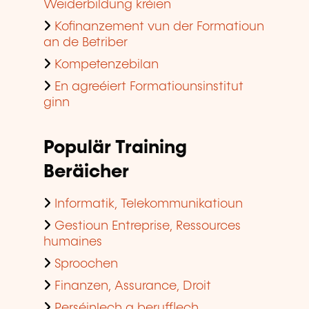
Weiderbildung kréien
Kofinanzement vun der Formatioun
an de Betriber
Kompetenzebilan
En agreéiert Formatiounsinstitut
ginn
Populär Training
Beräicher
Informatik, Telekommunikatioun
Gestioun Entreprise, Ressources
humaines
Sproochen
Finanzen, Assurance, Droit
Perséinlech a berufflech