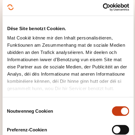
Dëse Site benotzt Cookien.
Mat Cookië kënne mir den Inhalt personaliséieren,
Klickt hei fir op
Funktiounen am Zesummenhang mat de soziale Medien
d'
Säit vun de
ubidden an den Trafick analyséieren. Mir deelen och
Famille vu
Informatiounen iwwer d'Benotzung vun eisem Site mat
Formatiounsdomain
eise Partner aus de soziale Medien, der Publicitéit an der
Analys, déi dës Informatioune mat aneren Informatioune
er zeréckzegoen
kombinéiere kënnen, déi Dir hinne ginn hutt oder déi si
gesammelt hunn, wou Dir hir Servicer benotzt hutt.
C
Noutwenneg Cookien
o
Klickt hei, fir all
n
d'Domainer ze
s
Preferenz-Cookien
gesinn
e