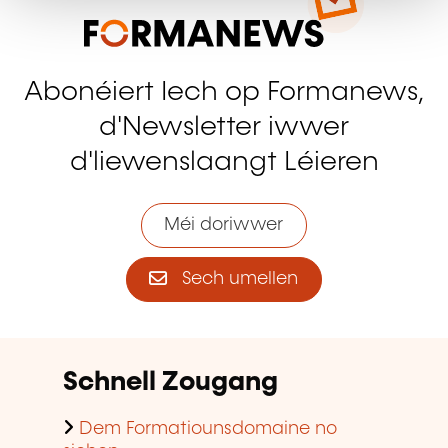
Abonéiert Iech op Formanews,
d'Newsletter iwwer
d'liewenslaangt Léieren
Méi doriwwer
Sech umellen
Schnell Zougang
Dem Formatiounsdomaine no