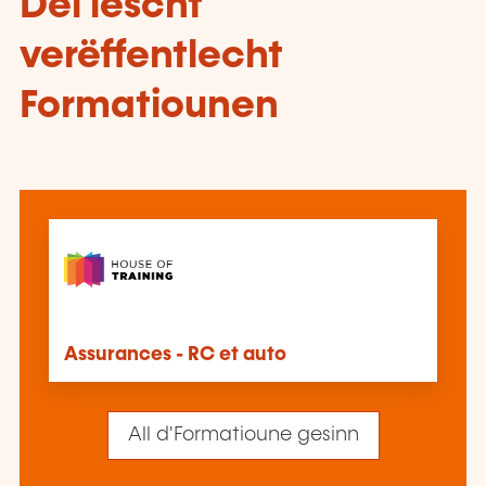
Déi lescht
verëffentlecht
Formatiounen
Assurances - RC et auto
All d'Formatioune gesinn