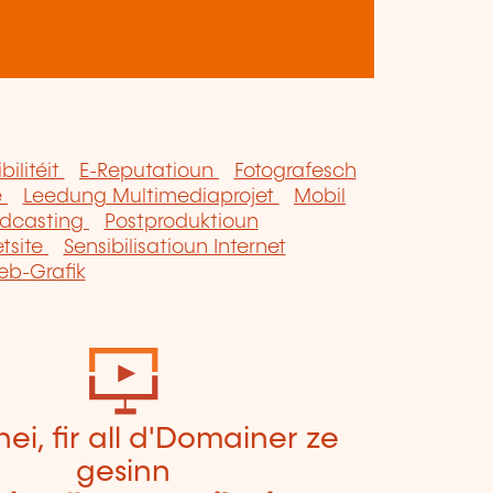
bilitéit
E-Reputatioun
Fotografesch
e
Leedung Multimediaprojet
Mobil
dcasting
Postproduktioun
tsite
Sensibilisatioun Internet
b-Grafik
hei, fir all d'Domainer ze
gesinn