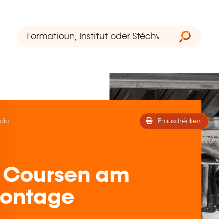
dia
Erausdrécken
 Coursen am
Montage