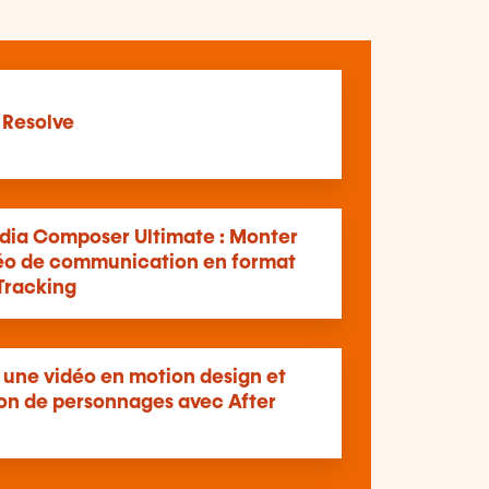
 Resolve
dia Composer Ultimate : Monter
éo de communication en format
Tracking
 une vidéo en motion design et
on de personnages avec After