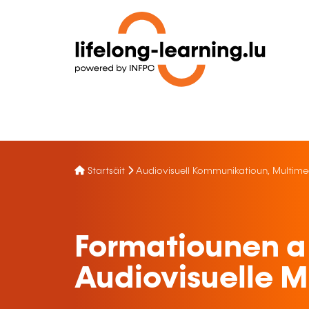
Startsäit
Audiovisuell Kommunikatioun, Multime
Formatiounen a
Audiovisuelle 