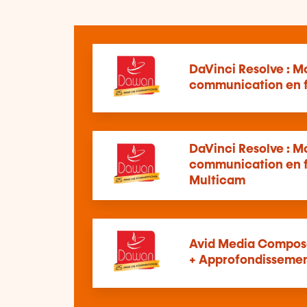
DaVinci Resolve : M
communication en f
DaVinci Resolve : M
communication en f
Multicam
Avid Media Composer
+ Approfondisseme