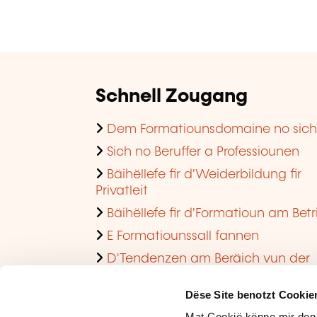
Schnell Zougang
Dem Formatiounsdomaine no sic
Sich no Beruffer a Professiounen
Bäihëllefe fir d'Weiderbildung fir
Privatleit
Bäihëllefe fir d'Formatioun am Betr
E Formatiounssall fannen
D'Tendenzen am Beräich vun der
Formatioun am Betrib consultéieren
Dëse Site benotzt Cookie
Mat Cookië kënne mir den