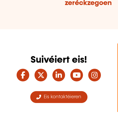
zeréckzegoen
Suivéiert eis!
Facebook
Twitter
LinkedIn
YouTube
Ins
Eis kontaktéieren