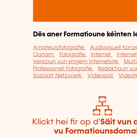
Dës aner Formatioune kéinten I
Amateursfotografie
Audiovisuell Kon
Opnam
Fotografie
Internet
Interne
Versioun vun engem Internetsite
Mult
Professionell Fotografie
Redaktioun vu
Soziaalt Netzwierk
Videospill
Videot
Klickt hei fir op d'
Säit vun 
vu Formatiounsdoma