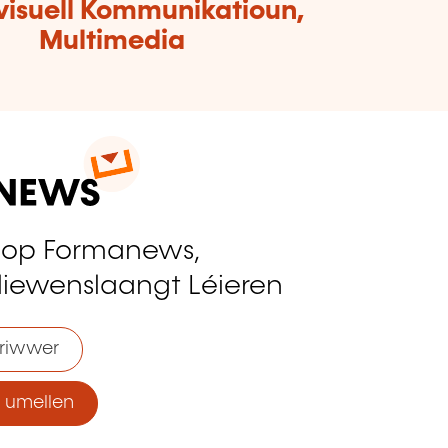
visuell Kommunikatioun,
Multimedia
 op Formanews,
liewenslaangt Léieren
riwwer
umellen