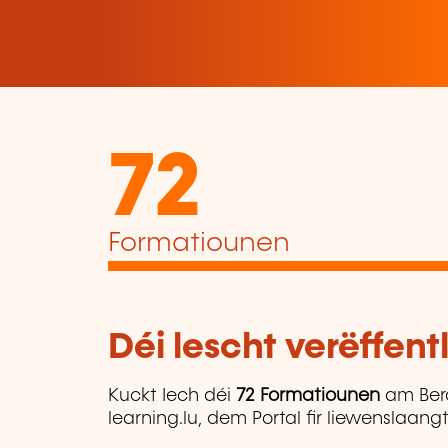
72
Formatiounen
Déi lescht verëffen
Kuckt Iech déi
72 Formatiounen
am Ber
learning.lu, dem Portal fir liewenslaan