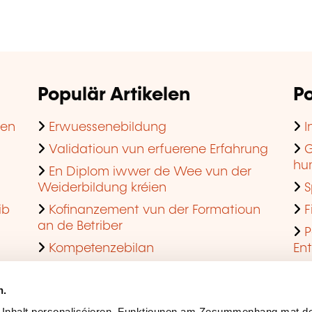
Populär Artikelen
Po
hen
Erwuessenebildung
I
Validatioun vun erfuerene Erfahrung
G
hu
En Diplom iwwer de Wee vun der
Weiderbildung kréien
S
ib
Kofinanzement vun der Formatioun
F
an de Betriber
P
Kompetenzebilan
En
En agreéiert Formatiounsinstitut ginn
Q
n.
 Inhalt personaliséieren, Funktiounen am Zesummenhang mat de