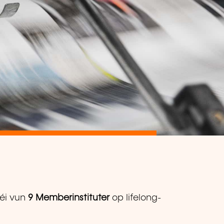
éi vun
9 Memberinstituter
op lifelong-