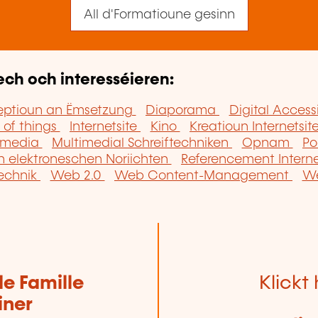
All d'Formatioune gesinn
ech och interesséieren:
zeptioun an Ëmsetzung
Diaporama
Digital Accessi
t of things
Internetsite
Kino
Kreatioun Internetsit
imedia
Multimedial Schreiftechniken
Opnam
Po
n elektroneschen Noriichten
Referencement Interne
echnik
Web 2.0
Web Content-Management
We
de Famille
Klickt 
iner