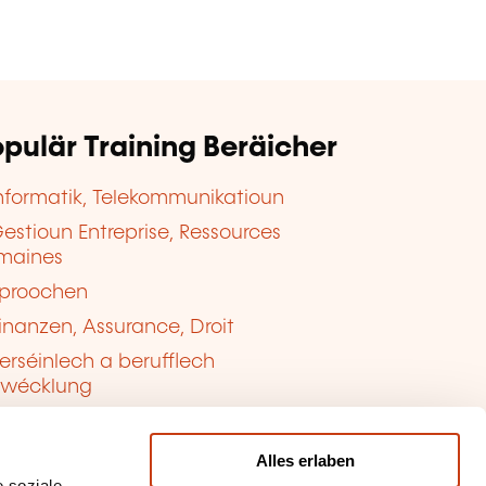
pulär Training Beräicher
nformatik, Telekommunikatioun
estioun Entreprise, Ressources
maines
proochen
inanzen, Assurance, Droit
erséinlech a berufflech
twécklung
ualitéit, Sécherheet
Alles erlaben
 soziale