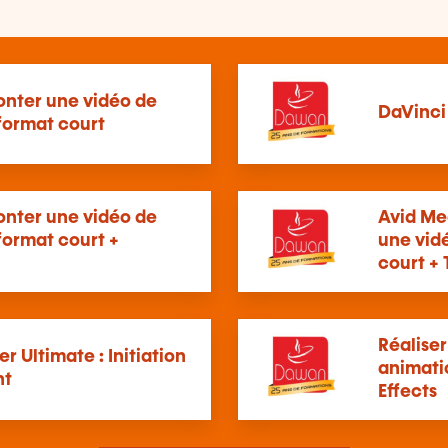
onter une vidéo de
DaVinci
ormat court
onter une vidéo de
Avid Me
ormat court +
une vid
court + 
Réaliser
 Ultimate : Initiation
animati
nt
Effects