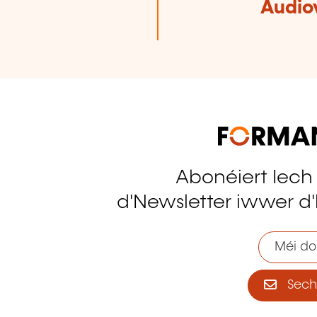
Audio
Abonéiert Iech
tagram
d'Newsletter iwwer d'
Méi do
Sech 