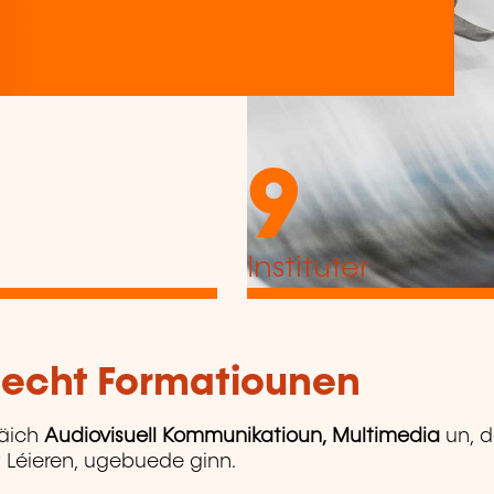
9
Instituter
tlecht Formatiounen
äich
Audiovisuell Kommunikatioun, Multimedia
un, d
gt Léieren, ugebuede ginn.