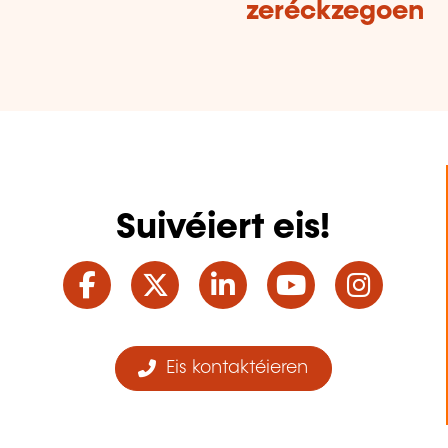
zeréckzegoen
Suivéiert eis!
Facebook
Twitter
LinkedIn
YouTube
Ins
Eis kontaktéieren