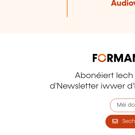
Audio
Abonéiert Iech
tagram
d'Newsletter iwwer d'
Méi do
Sech 