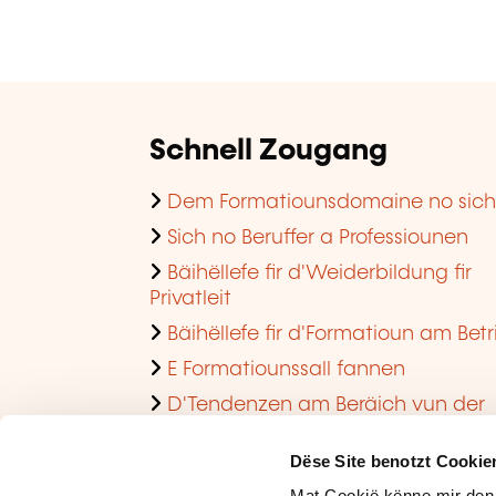
Schnell Zougang
Dem Formatiounsdomaine no sic
Sich no Beruffer a Professiounen
Bäihëllefe fir d'Weiderbildung fir
Privatleit
Bäihëllefe fir d'Formatioun am Betr
E Formatiounssall fannen
D'Tendenzen am Beräich vun der
Formatioun am Betrib consultéieren
Dëse Site benotzt Cookie
Mat Cookië kënne mir den