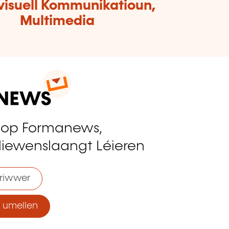
visuell Kommunikatioun,
Multimedia
 op Formanews,
liewenslaangt Léieren
riwwer
umellen