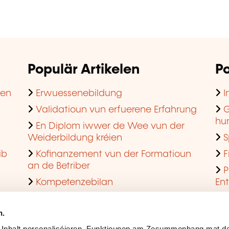
Populär Artikelen
Po
hen
Erwuessenebildung
I
Validatioun vun erfuerene Erfahrung
G
hu
En Diplom iwwer de Wee vun der
Weiderbildung kréien
S
ib
Kofinanzement vun der Formatioun
F
an de Betriber
P
Kompetenzebilan
En
En agreéiert Formatiounsinstitut ginn
Q
n.
 Inhalt personaliséieren, Funktiounen am Zesummenhang mat de