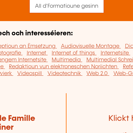
All d'Formatioune gesinn
ech och interesséieren:
zeptioun an Ëmsetzung
Audiovisuelle Montage
Di
otografie
Internet
Internet of things
Internetsite
engem Internetsite
Multimedia
Multimedial Schre
ie
Redaktioun vun elektroneschen Noriichten
Ref
wierk
Videospill
Videotechnik
Web 2.0
Web-Gr
de Famille
Klickt 
iner