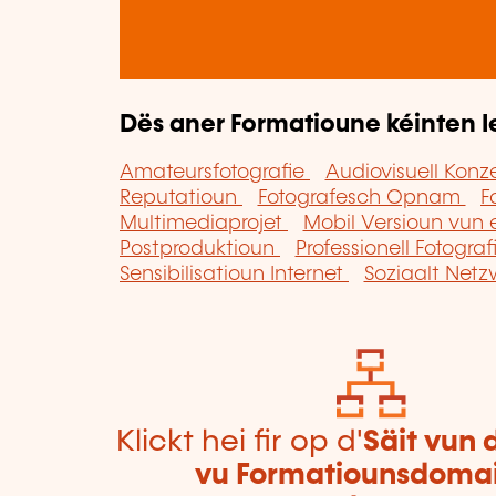
Dës aner Formatioune kéinten I
Amateursfotografie
Audiovisuell Kon
Reputatioun
Fotografesch Opnam
F
Multimediaprojet
Mobil Versioun vun 
Postproduktioun
Professionell Fotograf
Sensibilisatioun Internet
Soziaalt Netz
Klickt hei fir op d'
Säit vun 
vu Formatiounsdoma