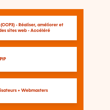
(CCP3) - Réaliser, améliorer et
des sites web - Accéléré
PIP
ilisateurs + Webmasters