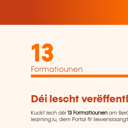
13
Formatiounen
Déi lescht verëffen
Kuckt Iech déi
13 Formatiounen
am Ber
learning.lu, dem Portal fir liewenslaan