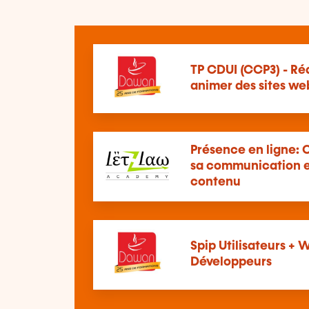
TP CDUI (CCP3) - Réa
animer des sites we
Présence en ligne: 
sa communication e
contenu
Spip Utilisateurs +
Développeurs