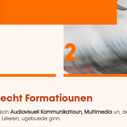
2
Instituter
tlecht Formatiounen
äich
Audiovisuell Kommunikatioun, Multimedia
un, d
gt Léieren, ugebuede ginn.