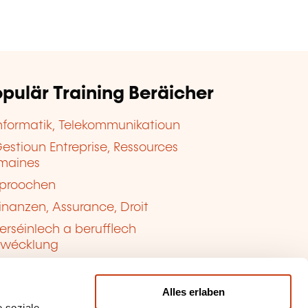
pulär Training Beräicher
nformatik, Telekommunikatioun
estioun Entreprise, Ressources
maines
proochen
inanzen, Assurance, Droit
erséinlech a berufflech
twécklung
ualitéit, Sécherheet
Alles erlaben
 soziale