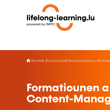
Startsäit
Audiovisuell Kommunikatioun, Multime
Formatiounen 
Content-Mana