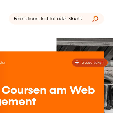
dia
Erausdrécken
a Coursen am Web
gement