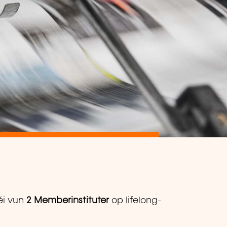
éi vun
2 Memberinstituter
op lifelong-