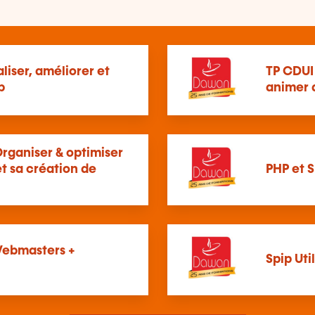
liser, améliorer et
TP CDUI 
b
animer 
Organiser & optimiser
t sa création de
PHP et S
 Webmasters +
Spip Ut