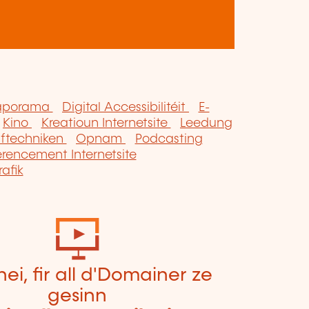
aporama
Digital Accessibilitéit
E-
Kino
Kreatioun Internetsite
Leedung
iftechniken
Opnam
Podcasting
erencement Internetsite
afik
hei, fir all d'Domainer ze
gesinn