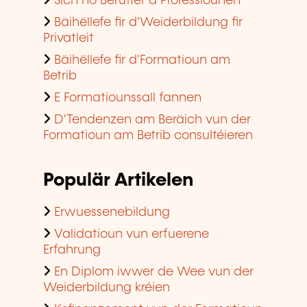
Sich no Beruffer a Professiounen
Bäihëllefe fir d'Weiderbildung fir
Privatleit
Bäihëllefe fir d'Formatioun am
Betrib
E Formatiounssall fannen
D'Tendenzen am Beräich vun der
Formatioun am Betrib consultéieren
Populär Artikelen
Erwuessenebildung
Validatioun vun erfuerene
Erfahrung
En Diplom iwwer de Wee vun der
Weiderbildung kréien