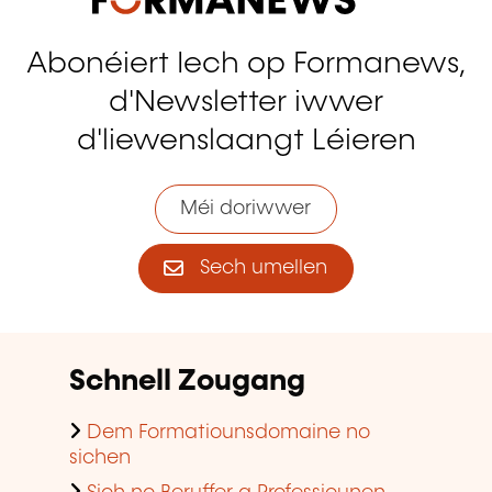
Abonéiert Iech op Formanews,
d'Newsletter iwwer
d'liewenslaangt Léieren
Méi doriwwer
Sech umellen
Schnell Zougang
Dem Formatiounsdomaine no
sichen