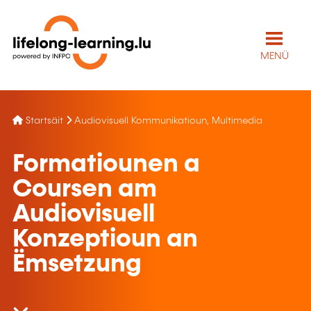
MENÜ
Startsäit
Audiovisuell Kommunikatioun, Multimedia
Formatiounen a
Coursen am
Audiovisuell
Konzeptioun an
Ëmsetzung