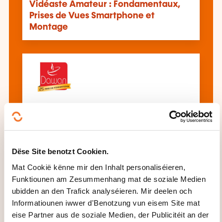
Vidéaste Amateur : Fondamentaux,
Prises de Vues Smartphone et
Montage
Avid Media Composer Ultimate :
Initiation + Approfondissement
Dëse Site benotzt Cookien.
All d'Formatioune gesinn
Mat Cookië kënne mir den Inhalt personaliséieren,
Funktiounen am Zesummenhang mat de soziale Medien
ubidden an den Trafick analyséieren. Mir deelen och
Informatiounen iwwer d'Benotzung vun eisem Site mat
Dës aner Formatioune kéinten Iech och
eise Partner aus de soziale Medien, der Publicitéit an der
interesséieren: