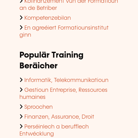
Kofinanzement vun der Formatioun
an de Betriber
Kompetenzebilan
En agreéiert Formatiounsinstitut
ginn
Populär Training
Beräicher
Informatik, Telekommunikatioun
Gestioun Entreprise, Ressources
humaines
Sproochen
Finanzen, Assurance, Droit
Perséinlech a berufflech
Entwécklung