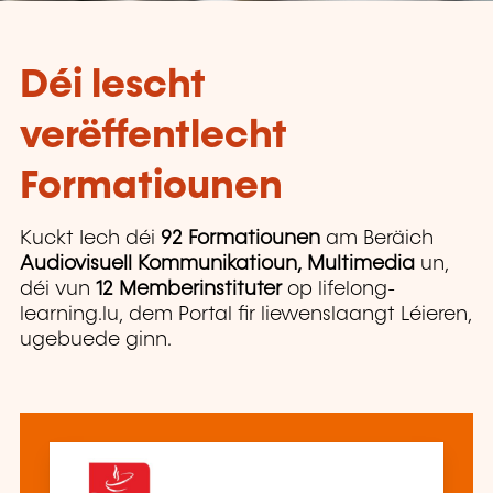
Déi lescht
verëffentlecht
Formatiounen
Kuckt Iech déi
92 Formatiounen
am Beräich
Audiovisuell Kommunikatioun, Multimedia
un,
déi vun
12 Memberinstituter
op lifelong-
learning.lu, dem Portal fir liewenslaangt Léieren,
ugebuede ginn.