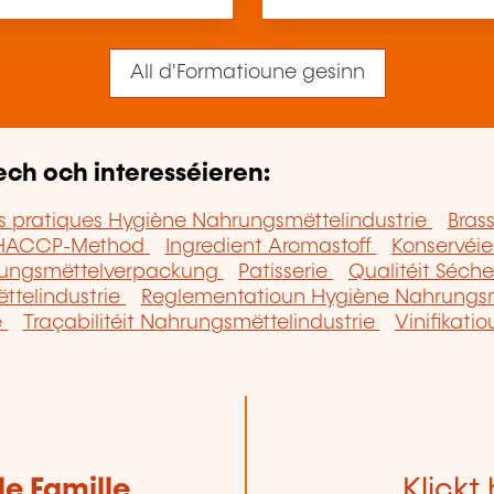
All d'Formatioune gesinn
ech och interesséieren:
 pratiques Hygiène Nahrungsmëttelindustrie
Bras
HACCP-Method
Ingredient Aromastoff
Konservéi
ungsmëttelverpackung
Patisserie
Qualitéit Séch
ttelindustrie
Reglementatioun Hygiène Nahrungsm
e
Traçabilitéit Nahrungsmëttelindustrie
Vinifikati
de Famille
Klickt 