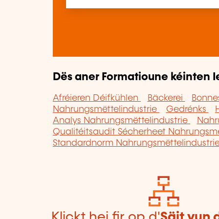
Dës aner Formatioune kéinten I
Afréieren Déifkühlen
Bäckerei
Bonnes
Nahrungsmëttelindustrie
Gedrénks
Analys Nahrungsmëttelindustrie
Nahr
Qualitéitsaudit Sécherheet Nahrungsmë
Standardnorm Nahrungsmëttelindustri
Klickt hei fir op d'
Säit vun 