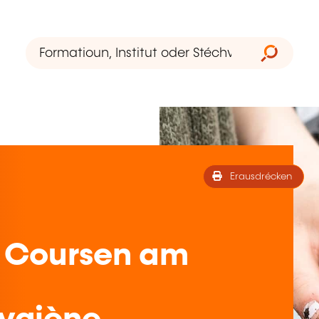
Erausdrécken
 Coursen am