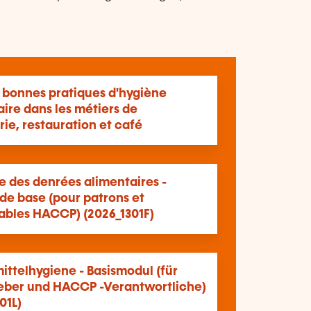
s bonnes pratiques d'hygiène
ire dans les métiers de
erie, restauration et café
e des denrées alimentaires -
de base (pour patrons et
ables HACCP) (2026_1301F)
ittelhygiene - Basismodul (für
eber und HACCP -Verantwortliche)
01L)