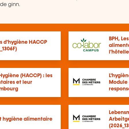
ede ginn.
BPH, Le
es d'hygiène HACCP
alimenta
6_1306F)
l'hôtell
Hygiène (HACCP) : les
L'hygièn
aires et leur
Module 
embourg
respons
Lebensm
 hygiène alimentaire
Arbeitg
(2026_13