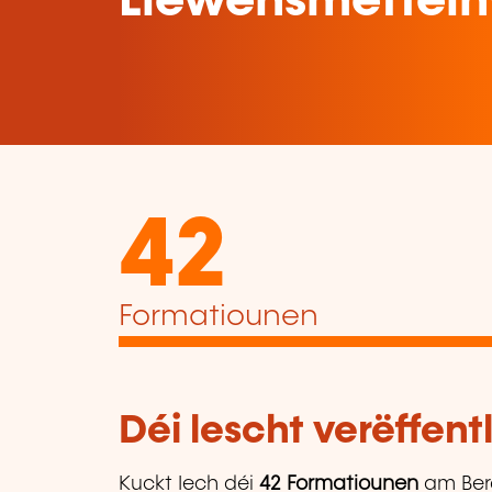
Liewensmëttelh
42
Formatiounen
Déi lescht verëffen
Kuckt Iech déi
42 Formatiounen
am Ber