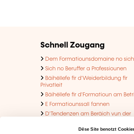
Schnell Zougang
Dem Formatiounsdomaine no sic
Sich no Beruffer a Professiounen
Bäihëllefe fir d'Weiderbildung fir
Privatleit
Bäihëllefe fir d'Formatioun am Betr
E Formatiounssall fannen
D'Tendenzen am Beräich vun der
Formatioun am Betrib consultéieren
Dëse Site benotzt Cookie