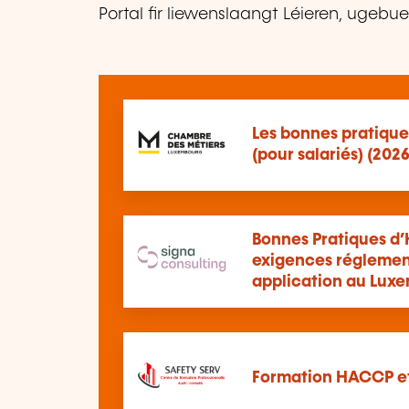
Portal fir liewenslaangt Léieren, ugebu
Les bonnes pratiqu
(pour salariés) (202
Bonnes Pratiques d’
exigences réglement
application au Lux
Formation HACCP et