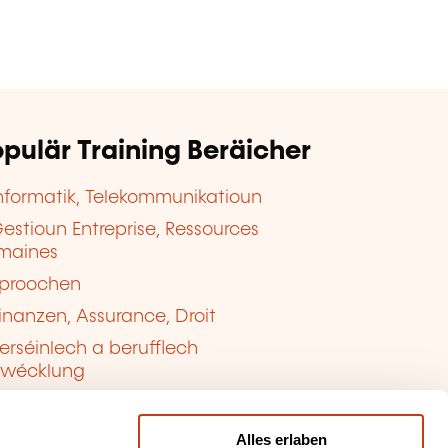
pulär Training Beräicher
nformatik, Telekommunikatioun
estioun Entreprise, Ressources
maines
proochen
inanzen, Assurance, Droit
erséinlech a berufflech
twécklung
ualitéit, Sécherheet
Alles erlaben