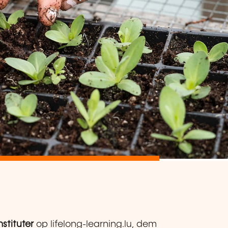
stituter
op lifelong-learning.lu, dem