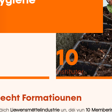
ygiène
10
Instituter
tlecht Formatiounen
äich
Liewensmëttelindustrie
un, déi vun
10 Memberin