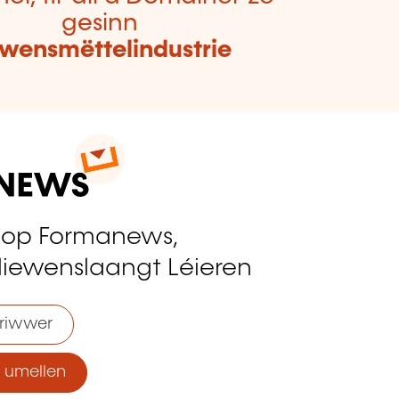
gesinn
ewensmëttelindustrie
 op Formanews,
liewenslaangt Léieren
riwwer
umellen