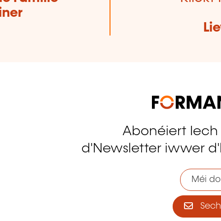
iner
Li
Abonéiert Iech
tagram
d'Newsletter iwwer d'
Méi do
Sech 