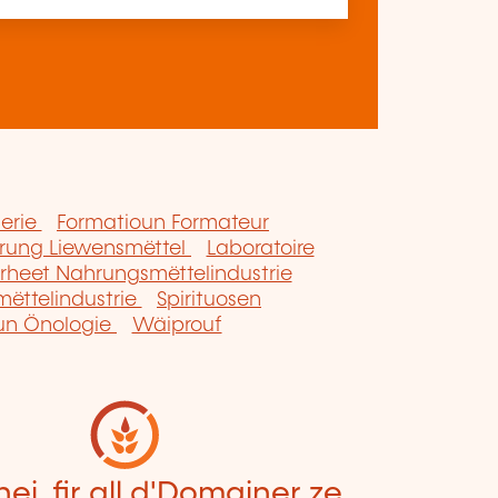
serie
Formatioun Formateur
erung Liewensmëttel
Laboratoire
erheet Nahrungsmëttelindustrie
ëttelindustrie
Spirituosen
oun Önologie
Wäiprouf
hei, fir all d'Domainer ze