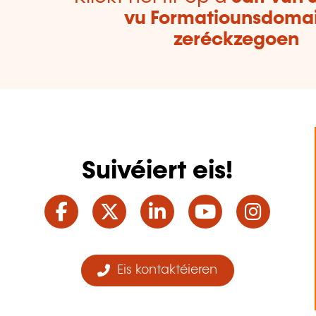
vu Formatiounsdoma
zeréckzegoen
Suivéiert eis!
Facebook
Twitter
LinkedIn
YouTube
Ins
Eis kontaktéieren