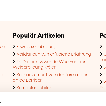
Populär Artikelen
Po
hen
Erwuessenebildung
I
Validatioun vun erfuerene Erfahrung
G
hu
En Diplom iwwer de Wee vun der
Weiderbildung kréien
S
ib
Kofinanzement vun der Formatioun
F
an de Betriber
P
Kompetenzebilan
En
En agreéiert Formatiounsinstitut ginn
Q
n.