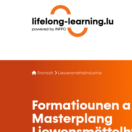
Startsäit
Liewensmëttelindustrie
Formatiounen a
Masterplang