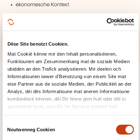
ekonomesche Kontext.
Quell: Cedefop (2023) "Terminologie de la politique
européenne d’enseignement et de formation: Une
sélection de termes clés"
Dëse Site benotzt Cookien.
Mat Cookië kënne mir den Inhalt personaliséieren,
Funktiounen am Zesummenhang mat de soziale Medien
ubidden an den Trafick analyséieren. Mir deelen och
Informatiounen iwwer d'Benotzung vun eisem Site mat
eise Partner aus de soziale Medien, der Publicitéit an der
Analys, déi dës Informatioune mat aneren Informatioune
Suivéiert eis!
kombinéiere kënnen, déi Dir hinne ginn hutt oder déi si
gesammelt hunn, wou Dir hir Servicer benotzt hutt.
Facebook
Twitter
LinkedIn
YouTube
Ins
C
Noutwenneg Cookien
o
n