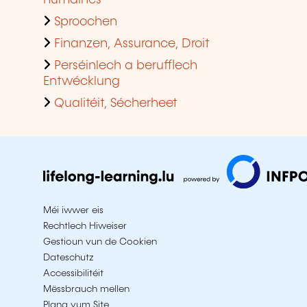
Sproochen
Finanzen, Assurance, Droit
Perséinlech a berufflech
Entwécklung
Qualitéit, Sécherheet
Méi iwwer eis
Rechtlech Hiweiser
Gestioun vun de Cookien
Dateschutz
Accessibilitéit
Mëssbrauch mellen
Plang vum Site