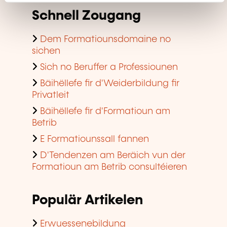
Schnell Zougang
Dem Formatiounsdomaine no
sichen
Sich no Beruffer a Professiounen
Bäihëllefe fir d'Weiderbildung fir
Privatleit
Bäihëllefe fir d'Formatioun am
Betrib
E Formatiounssall fannen
D'Tendenzen am Beräich vun der
Formatioun am Betrib consultéieren
Populär Artikelen
Erwuessenebildung