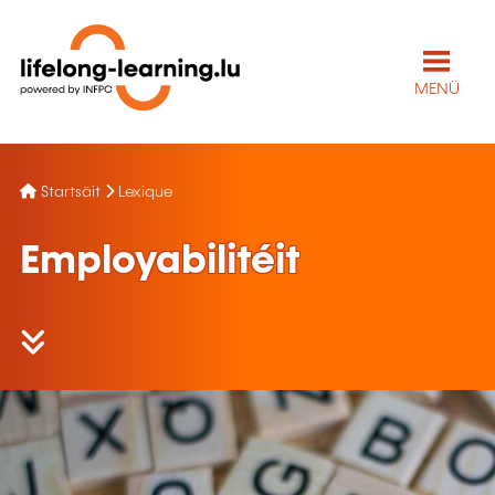
MENÜ
Startsäit
Lexique
Employabilitéit