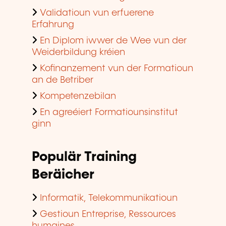
Validatioun vun erfuerene
Erfahrung
En Diplom iwwer de Wee vun der
Weiderbildung kréien
Kofinanzement vun der Formatioun
an de Betriber
Kompetenzebilan
En agreéiert Formatiounsinstitut
ginn
Populär Training
Beräicher
Informatik, Telekommunikatioun
Gestioun Entreprise, Ressources
humaines