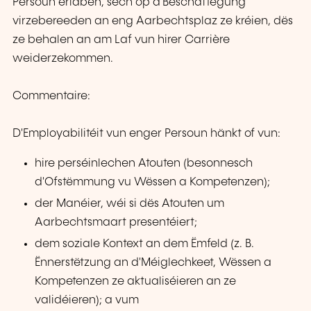
Persoun erlaben, sech op d'Beschäftegung
virzebereeden an eng Aarbechtsplaz ze kréien, dës
ze behalen an am Laf vun hirer Carrière
weiderzekommen.
Commentaire:
D'Employabilitéit vun enger Persoun hänkt of vun:
hire perséinlechen Atouten (besonnesch
d'Ofstëmmung vu Wëssen a Kompetenzen);
der Manéier, wéi si dës Atouten um
Aarbechtsmaart presentéiert;
dem soziale Kontext an dem Ëmfeld (z. B.
Ënnerstëtzung an d'Méiglechkeet, Wëssen a
Kompetenzen ze aktualiséieren an ze
validéieren); a vum