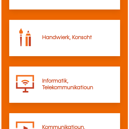
Handwierk, Konscht
Informatik,
Telekommunikatioun
Kommunikatioun,