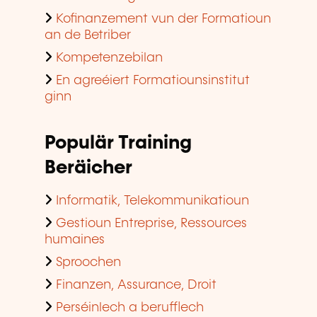
Kofinanzement vun der Formatioun
an de Betriber
Kompetenzebilan
En agreéiert Formatiounsinstitut
ginn
Populär Training
Beräicher
Informatik, Telekommunikatioun
Gestioun Entreprise, Ressources
humaines
Sproochen
Finanzen, Assurance, Droit
Perséinlech a berufflech