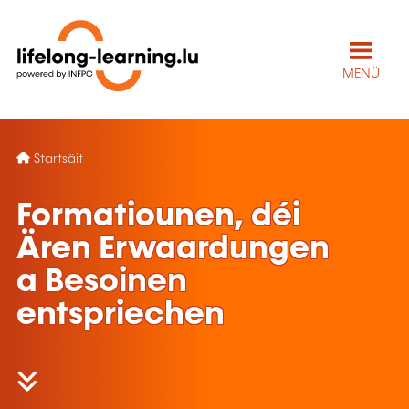
MENÜ
Startsäit
Formatiounen, déi
Ären Erwaardungen
a Besoinen
entspriechen