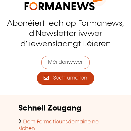
Abonéiert Iech op Formanews,
d'Newsletter iwwer
d'liewenslaangt Léieren
Méi doriwwer
Sech umellen
Schnell Zougang
Dem Formatiounsdomaine no
sichen