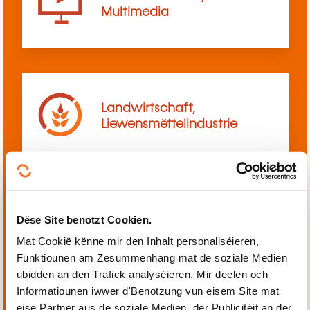
Multimedia
Landwirtschaft,
Liewensmëttelindustrie
Dëse Site benotzt Cookien.
Mechanik, Elektrotechnik,
Automatiséierung
Mat Cookië kënne mir den Inhalt personaliséieren,
Funktiounen am Zesummenhang mat de soziale Medien
ubidden an den Trafick analyséieren. Mir deelen och
Informatiounen iwwer d'Benotzung vun eisem Site mat
eise Partner aus de soziale Medien, der Publicitéit an der