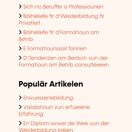
Sich no Beruffer a Professiounen
Bäihëllefe fir d'Weiderbildung fir
Privatleit
Bäihëllefe fir d'Formatioun am
Betrib
E Formatiounssall fannen
D'Tendenzen am Beräich vun der
Formatioun am Betrib consultéieren
Populär Artikelen
Erwuessenebildung
Validatioun vun erfuerene
Erfahrung
En Diplom iwwer de Wee vun der
Weiderbildung kréien