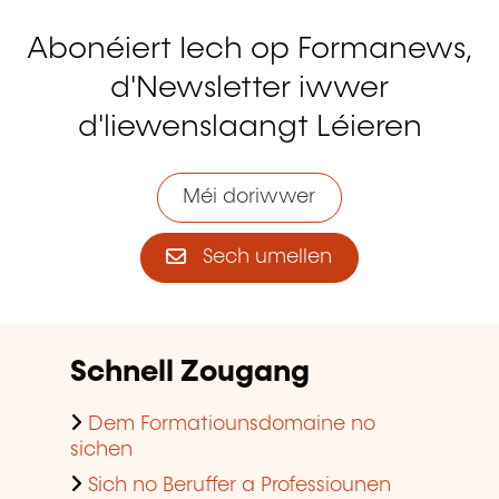
Abonéiert Iech op Formanews,
d'Newsletter iwwer
d'liewenslaangt Léieren
Méi doriwwer
Sech umellen
Schnell Zougang
Dem Formatiounsdomaine no
sichen
Sich no Beruffer a Professiounen