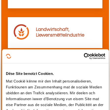
Landwirtschaft,
Liewensmëttelindustrie
Mechanik, Elektrotechnik,
Dëse Site benotzt Cookien.
Automatiséierung
Mat Cookië kënne mir den Inhalt personaliséieren,
Funktiounen am Zesummenhang mat de soziale Medien
ubidden an den Trafick analyséieren. Mir deelen och
Informatiounen iwwer d'Benotzung vun eisem Site mat
eise Partner aus de soziale Medien, der Publicitéit an der
Perséinlech a berufflech