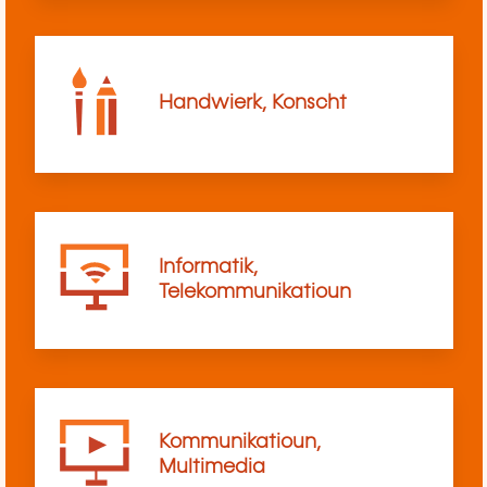
Handwierk, Konscht
Informatik,
Telekommunikatioun
Kommunikatioun,
Multimedia