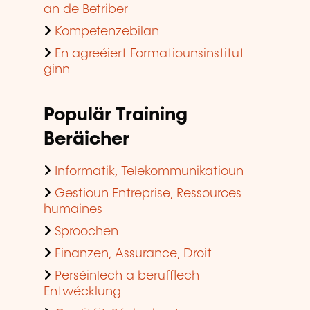
an de Betriber
Kompetenzebilan
En agreéiert Formatiounsinstitut
ginn
Populär Training
Beräicher
Informatik, Telekommunikatioun
Gestioun Entreprise, Ressources
humaines
Sproochen
Finanzen, Assurance, Droit
Perséinlech a berufflech
Entwécklung