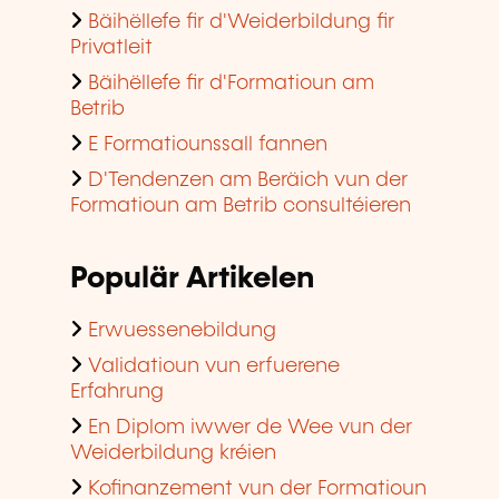
Bäihëllefe fir d'Weiderbildung fir
Privatleit
Bäihëllefe fir d'Formatioun am
Betrib
E Formatiounssall fannen
D'Tendenzen am Beräich vun der
Formatioun am Betrib consultéieren
Populär Artikelen
Erwuessenebildung
Validatioun vun erfuerene
Erfahrung
En Diplom iwwer de Wee vun der
Weiderbildung kréien
Kofinanzement vun der Formatioun