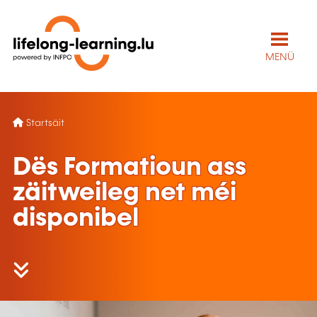
MENÜ
Startsäit
Dës Formatioun ass
zäitweileg net méi
disponibel