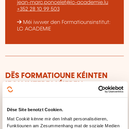
jean-marc.poncelet@lc-academie.lu
+352 28 10 99 503
Méi iwwer den Formatiounsinstitut:
LC ACADEMIE
DËS FORMATIOUNE KÉINTEN
IECH INTERESSÉIEREN
FR
Dëse Site benotzt Cookien.
Mat Cookië kënne mir den Inhalt personaliséieren,
Funktiounen am Zesummenhang mat de soziale Medien