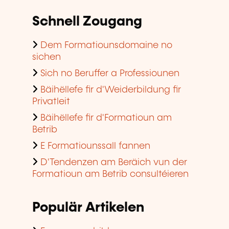
Schnell Zougang
Dem Formatiounsdomaine no
sichen
Sich no Beruffer a Professiounen
Bäihëllefe fir d'Weiderbildung fir
Privatleit
Bäihëllefe fir d'Formatioun am
Betrib
E Formatiounssall fannen
D'Tendenzen am Beräich vun der
Formatioun am Betrib consultéieren
Populär Artikelen