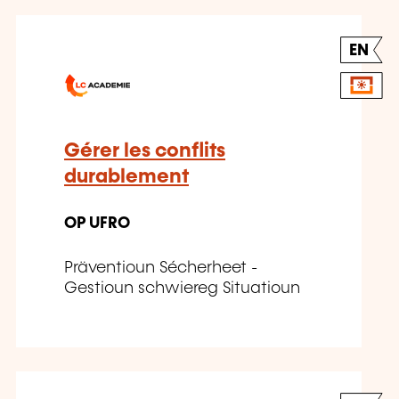
EN
Gérer les conflits
durablement
OP UFRO
Präventioun Sécherheet -
Gestioun schwiereg Situatioun