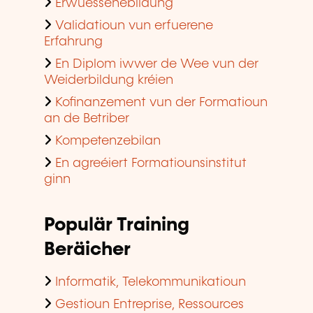
Erwuessenebildung
Validatioun vun erfuerene
Erfahrung
En Diplom iwwer de Wee vun der
Weiderbildung kréien
Kofinanzement vun der Formatioun
an de Betriber
Kompetenzebilan
En agreéiert Formatiounsinstitut
ginn
Populär Training
Beräicher
Informatik, Telekommunikatioun
Gestioun Entreprise, Ressources