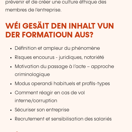
prévenir et de créer une culture éthique des
membres de l'entreprise.
WÉI GESÄIT DEN INHALT VUN
DER FORMATIOUN AUS?
Définition et ampleur du phénomène
Risques encourus - juridiques, notoriété
Motivation du passage à l’acte – approche
criminologique
Modus operandi habituels et profils-types
Comment réagir en cas de vol
interne/corruption
Sécuriser son entreprise
Recrutement et sensibilisation des salariés