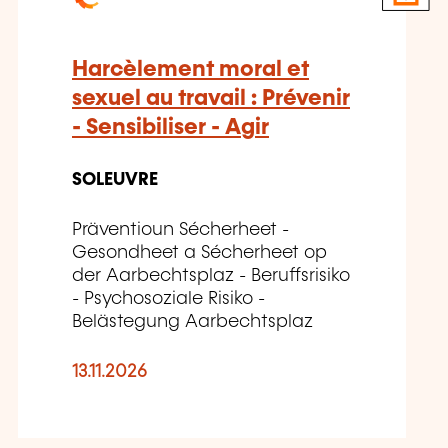
Harcèlement moral et
sexuel au travail : Prévenir
- Sensibiliser - Agir
SOLEUVRE
Präventioun Sécherheet -
Gesondheet a Sécherheet op
der Aarbechtsplaz - Beruffsrisiko
- Psychosoziale Risiko -
Belästegung Aarbechtsplaz
13.11.2026