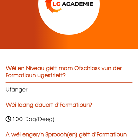
Wéi en Niveau gëtt mam Ofschloss vun der
Formatioun ugestrieft?
Ufänger
Wéi laang dauert d'Formatioun?
1,00 Dag(Deeg)
A wéi enger/n Sprooch(en) gëtt d'Formatioun