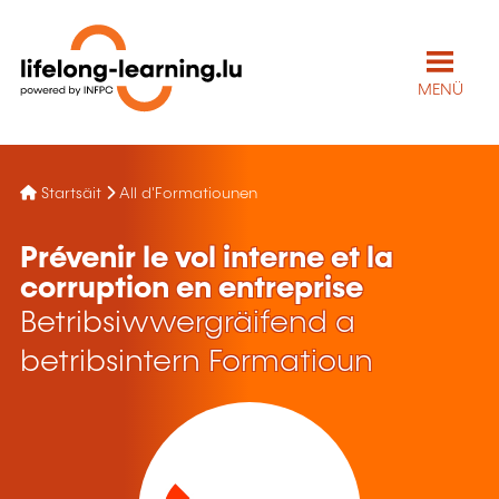
MENÜ
Startsäit
All d'Formatiounen
Prévenir le vol interne et la
corruption en entreprise
Betribsiwwergräifend a
betribsintern Formatioun