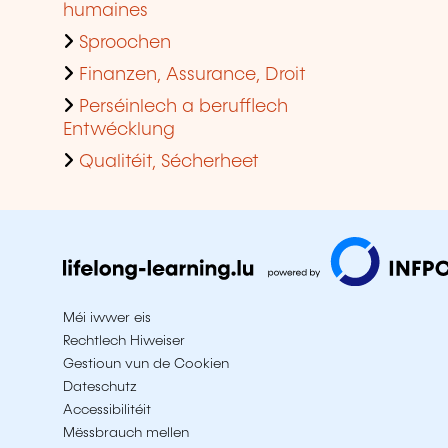
humaines
Sproochen
Finanzen, Assurance, Droit
Perséinlech a berufflech
Entwécklung
Qualitéit, Sécherheet
Méi iwwer eis
Rechtlech Hiweiser
Gestioun vun de Cookien
Dateschutz
Accessibilitéit
Mëssbrauch mellen