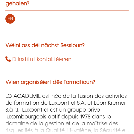
gehalen?
FR
Wéini ass déi nächst Sessioun?
D'Institut kontaktéieren
Wien organiséiert dës Formatioun?
LC ACADEMIE est née de la fusion des activités
de formation de Luxcontrol S.A. et Léon Kremer
S.à r.l.. Luxcontrol est un groupe privé
luxembourgeois actif depuis 1978 dans le
domaine de la gestion et de la maîtrise des
risques liés à la Qualité, l'Hygiène, la Sécurité et