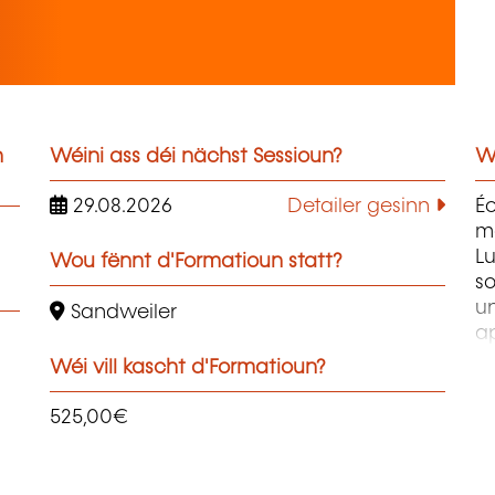
n
Wéini ass déi nächst Sessioun?
W
29.08.2026
Detailer gesinn
É
m
L
Wou fënnt d'Formatioun statt?
so
u
Sandweiler
a
co
Wéi vill kascht d'Formatioun?
ma
él
525,00€
du