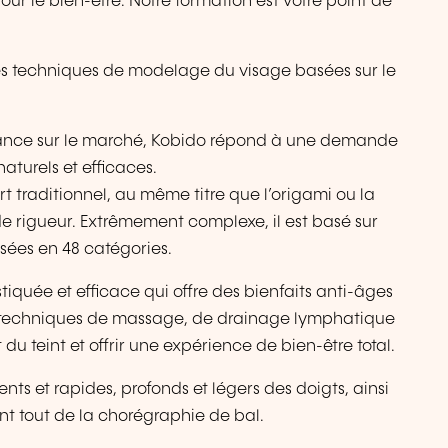
ur le bien-être. Notre formation est votre point de
s techniques de modelage du visage basées sur le
ance sur le marché, Kobido répond à une demande
aturels et efficaces.
t traditionnel, au même titre que l’origami ou la
e rigueur. Extrêmement complexe, il est basé sur
isées en 48 catégories.
quée et efficace qui offre des bienfaits anti-âges
es techniques de massage, de drainage lymphatique
t du teint et offrir une expérience de bien-être total.
ts et rapides, profonds et légers des doigts, ainsi
nt tout de la chorégraphie de bal.