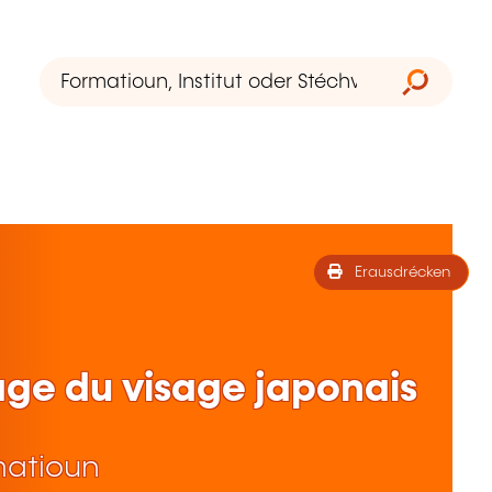
Erausdrécken
age du visage japonais
matioun