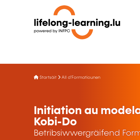
Startsäit
All d'Formatiounen
Initiation au model
Kobi-Do
Betribsiwwergräifend For