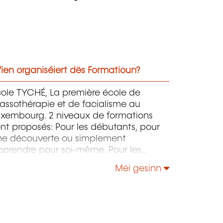
ien organiséiert dës Formatioun?
cole TYCHÉ, La première école de
assothérapie et de facialisme au
uxembourg. 2 niveaux de formations
nt proposés: Pour les débutants, pour
ne découverte ou simplement
pprendre pour soi-même. Pour les
nfirmés, experts & professionnels, pour
Méi gesinn
îtriser des nouvelles techniques et
argir sa gamme de soins du corps et
 visage.