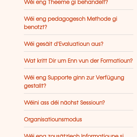
Wéi eng Theeme gi behandelt?
Wéi eng pedagogesch Methode gi
benotzt?
Wéi gesäit d'Evaluatioun aus?
Wat kritt Dir um Enn vun der Formatioun?
Wéi eng Supporte ginn zur Verfügung
gestallt?
Wéini ass déi nächst Sessioun?
Organisatiounsmodus
Wéi eng zousätzlech Informatioune si