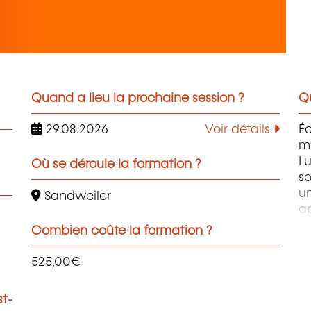
Quand a lieu la prochaine session ?
Qu
29.08.2026
Voir détails
É
m
L
Où se déroule la formation ?
so
u
Sandweiler
a
co
Combien coûte la formation ?
ma
él
525,00€
du
st-