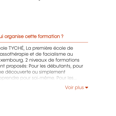
i organise cette formation ?
cole TYCHÉ, La première école de
assothérapie et de facialisme au
uxembourg. 2 niveaux de formations
nt proposés: Pour les débutants, pour
ne découverte ou simplement
pprendre pour soi-même. Pour les
nfirmés, experts & professionnels, pour
Voir plus
îtriser des nouvelles techniques et
argir sa gamme de soins du corps et
 visage.